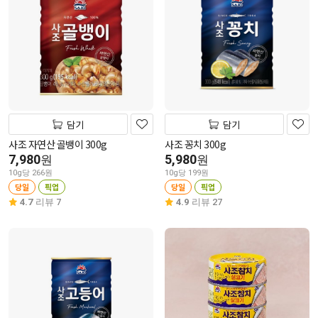
담기
담기
사조 자연산 골뱅이 300g
사조 꽁치 300g
7,980
5,980
원
원
10g당 266원
10g당 199원
당일
픽업
당일
픽업
4.7
리뷰 7
4.9
리뷰 27