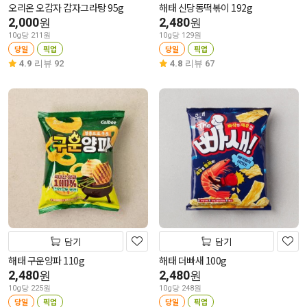
오리온 오감자 감자그라탕 95g
해태 신당동떡볶이 192g
2,000
2,480
원
원
10g당 211원
10g당 129원
당일
픽업
당일
픽업
4.9
리뷰 92
4.8
리뷰 67
담기
담기
해태 구운양파 110g
해태 더빠새 100g
2,480
2,480
원
원
10g당 225원
10g당 248원
당일
픽업
당일
픽업