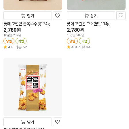
담기
담기
롯데 꼬깔콘 군옥수수맛134g
롯데 꼬깔콘 고소한맛134g
2,780
2,780
원
원
10g당 207원
10g당 207원
당일
픽업
당일
픽업
4.8
리뷰 52
4.8
리뷰 34
담기