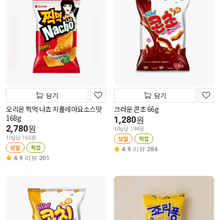
담기
담기
오리온 찍먹 나쵸 치폴레마요소스맛
크라운 콘초 66g
168g
1,280
원
2,780
원
10g당 194원
10g당 165원
당일
픽업
당일
픽업
4.9
리뷰 284
4.9
리뷰 201