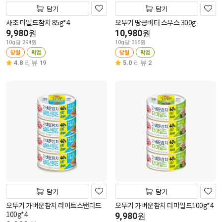
담기
담기
사조 마일드참치 85g*4
오뚜기 땅콩버터 스무스 300g
9,980
10,980
원
원
10g당 294원
10g당 366원
당일
픽업
당일
픽업
4.8
리뷰 19
5.0
리뷰 2
담기
담기
오뚜기 가벼운참치 라이트스탠다드
오뚜기 가벼운참치 더마일드100g*4
100g*4
9,980
원