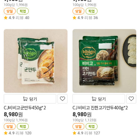
100g당 1,996원
100g당 1,996원
당일
픽업
당일
픽업
4.9
리뷰 40
4.9
리뷰 36
담기
담기
CJ비비고군만두450g*2
CJ 비비고 진한고기만두400g*2
8,980
8,980
원
원
100g당 1,996원
100g당 1,123원
당일
픽업
당일
픽업
4.9
리뷰 120
4.9
리뷰 127