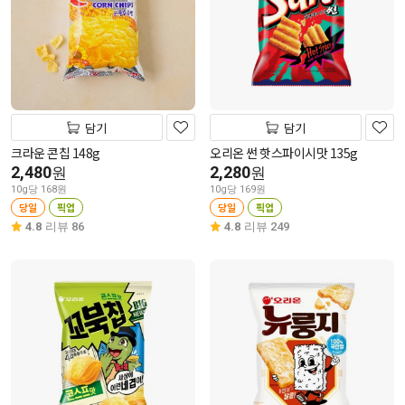
담기
담기
크라운 콘칩 148g
오리온 썬 핫스파이시맛 135g
2,480
2,280
원
원
10g당 168원
10g당 169원
당일
픽업
당일
픽업
4.8
리뷰 86
4.8
리뷰 249