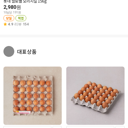
롯데 쌀로별 오리지널 156g
2,980
원
10g당 191원
당일
픽업
4.9
리뷰 154
대표상품