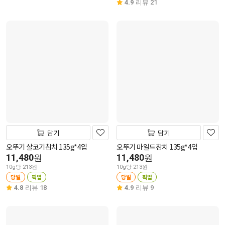
4.9
리뷰 21
담기
담기
오뚜기 살코기참치 135g*4입
오뚜기 마일드참치 135g*4입
11,480
11,480
원
원
10g당 213원
10g당 213원
당일
픽업
당일
픽업
4.8
리뷰 18
4.9
리뷰 9