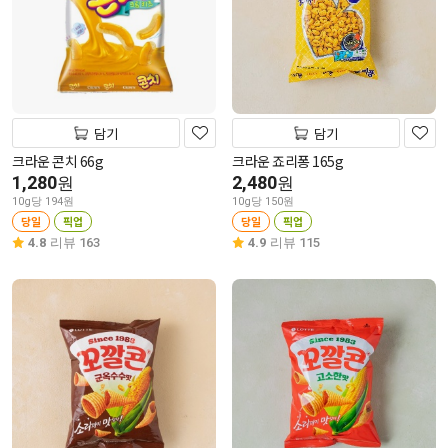
담기
담기
크라운 콘치 66g
크라운 죠리퐁 165g
1,280
2,480
원
원
10g당 194원
10g당 150원
당일
픽업
당일
픽업
4.8
리뷰 163
4.9
리뷰 115