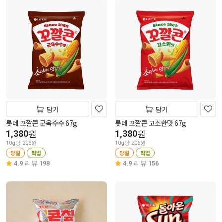
담기
담기
롯데 꼬깔콘 군옥수수 67g
롯데 꼬깔콘 고소한맛 67g
1,380
1,380
원
원
10g당 206원
10g당 206원
당일
픽업
당일
픽업
4.9
리뷰 198
4.9
리뷰 156