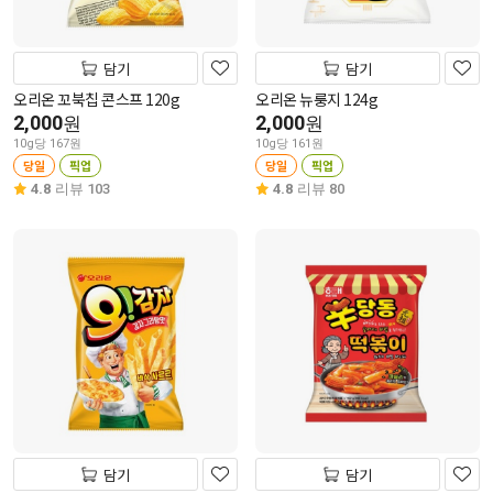
담기
담기
오리온 꼬북칩 콘스프 120g
오리온 뉴룽지 124g
2,000
2,000
원
원
10g당 167원
10g당 161원
당일
픽업
당일
픽업
4.8
리뷰 103
4.8
리뷰 80
담기
담기