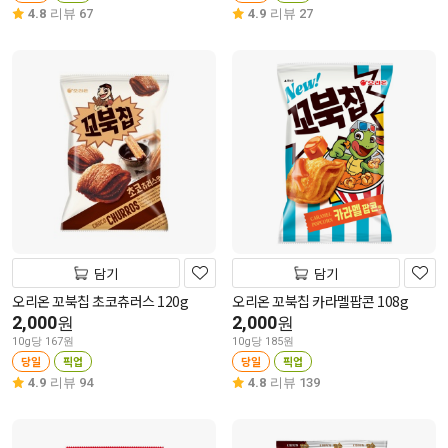
4.8
리뷰 67
4.9
리뷰 27
담기
담기
오리온 꼬북칩 초코츄러스 120g
오리온 꼬북칩 카라멜팝콘 108g
2,000
2,000
원
원
10g당 167원
10g당 185원
당일
픽업
당일
픽업
4.9
리뷰 94
4.8
리뷰 139