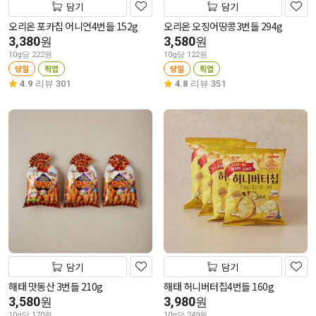
담기
담기
오리온 포카칩 어니언4번들 152g
오리온 오징어땅콩3번들 294g
3,380
3,580
원
원
10g당 222원
10g당 122원
당일
픽업
당일
픽업
4.9
리뷰 301
4.8
리뷰 351
담기
담기
해태 맛동산 3번들 210g
해태 허니버터칩4번들 160g
3,580
3,980
원
원
10g당 170원
10g당 249원