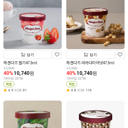
담기
담기
하겐다즈 딸기473ml
하겐다즈 마카다미아넛473ml
17,900
17,900
40%
10,740
40%
10,740
원
원
10ml당 227원
10ml당 227원
픽업
픽업
4.9
리뷰 81
4.8
리뷰 118