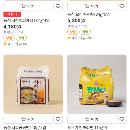
담기
담기
농심 오징어짬뽕124g*5입
다다익선
농심 사천짜파게티137g*4입
5,300
원
4,180
원
100g당 837원
당일
픽업
100g당 763원
당일
픽업
4.9
리뷰 201
4.9
리뷰 66
담기
담기
농심 사리곰탕면110g*5입
오뚜기 참깨라면 115g*4