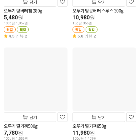
담기
담기
오뚜기 앙버터잼 280g
오뚜기 땅콩버터 스무스 300g
5,480
10,980
원
원
100g당 1,957원
10g당 366원
당일
픽업
당일
픽업
4.5
리뷰 2
5.0
리뷰 2
담기
담기
오뚜기 딸기잼500g
오뚜기 딸기잼850g
7,780
11,980
원
원
100g당 1,556원
100g당 1,409원