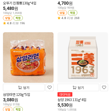
오뚜기 진짬뽕130g*4입
4,700
원
5,480
원
100g당 959원
당일
픽업
100g당 1,054원
당일
픽업
4.8
리뷰 268
4.8
리뷰 196
담기
담기
삼양라면 120g*5입
다다익선
3,080
삼양 1963 131g*4입
원
5,530
원
100g당 513원
당일
픽업
100g당 1,055원