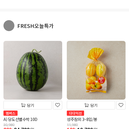
FRESH오늘특가
담기
담기
멤버스
다다익선
A) 당도선별수박 10D
성주참외 3~8입/봉
30,980
11,980