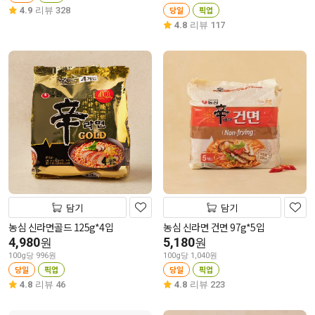
당일
픽업
4.9
리뷰 328
4.8
리뷰 117
담기
담기
농심 신라면골드 125g*4입
농심 신라면 건면 97g*5입
4,980
5,180
원
원
100g당 996원
100g당 1,040원
당일
픽업
당일
픽업
4.8
리뷰 46
4.8
리뷰 223