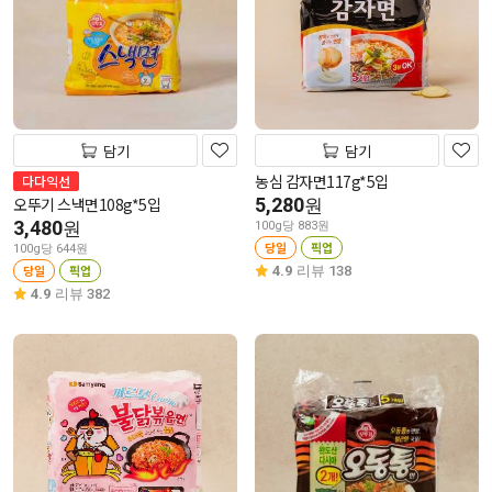
담기
담기
농심 감자면117g*5입
다다익선
오뚜기 스낵면108g*5입
5,280
원
3,480
원
100g당 883원
당일
픽업
100g당 644원
당일
픽업
4.9
리뷰 138
4.9
리뷰 382