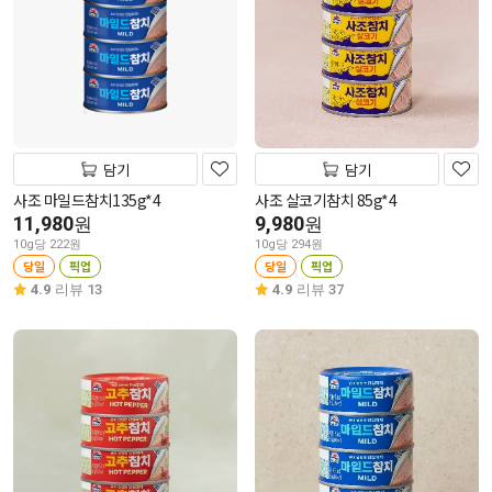
담기
담기
사조 마일드참치135g*4
사조 살코기참치 85g*4
11,980
9,980
원
원
10g당 222원
10g당 294원
당일
픽업
당일
픽업
4.9
리뷰 13
4.9
리뷰 37