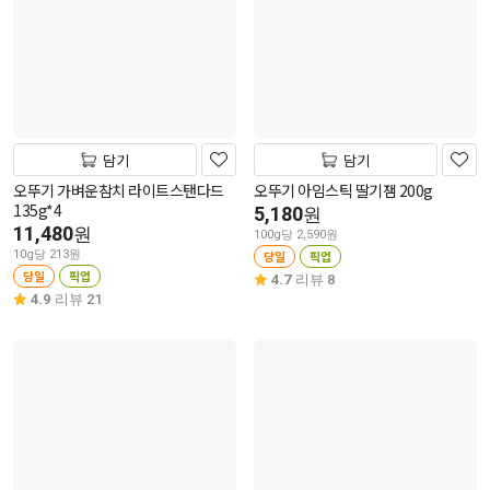
담기
담기
오뚜기 가벼운참치 라이트스탠다드
오뚜기 아임스틱 딸기잼 200g
135g*4
5,180
원
11,480
원
100g당 2,590원
10g당 213원
당일
픽업
당일
픽업
4.7
리뷰 8
4.9
리뷰 21