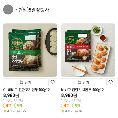
~7(일)5일장행사
담기
담기
CJ 비비고 진한고기만두400g*2
비비고 진한김치만두 400g*2
8,980
8,980
원
원
100g당 1,123원
100g당 1,123원
당일
픽업
당일
픽업
4.9
리뷰 127
4.8
리뷰 87