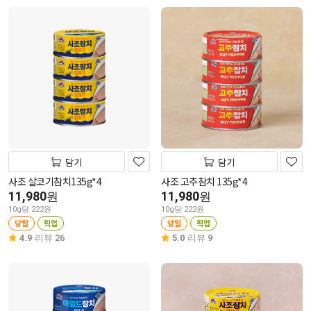
담기
담기
사조 살코기참치135g*4
사조 고추참치 135g*4
11,980
11,980
원
원
10g당 222원
10g당 222원
당일
픽업
당일
픽업
4.9
리뷰 26
5.0
리뷰 9