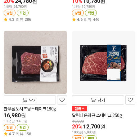
20%
24,780
10%
10,780
원
원
1개당 24,780원
1개당 10,780원
당일
픽업
당일
픽업
4.3
리뷰 286
4.6
리뷰 446
담기
담기
한우설도시즈닝스테이크180g
멤버스
16,980
달링다운와규 스테이크 250g
원
15,880
100g당 9,433원
20%
12,700
원
당일
픽업
100g당 5,080원
4.7
리뷰 158
당일
픽업