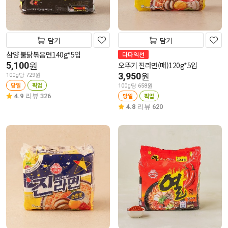
담기
담기
삼양 불닭볶음면140g*5입
다다익선
5,100
오뚜기 진라면(매)120g*5입
원
3,950
원
100g당 729원
당일
픽업
100g당 658원
당일
픽업
4.9
리뷰 326
4.8
리뷰 620