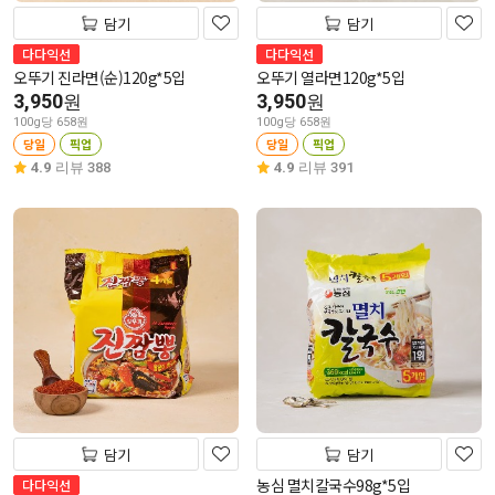
담기
담기
다다익선
다다익선
오뚜기 진라면(순)120g*5입
오뚜기 열라면120g*5입
3,950
3,950
원
원
100g당 658원
100g당 658원
당일
픽업
당일
픽업
4.9
리뷰 388
4.9
리뷰 391
담기
담기
농심 멸치칼국수98g*5입
다다익선