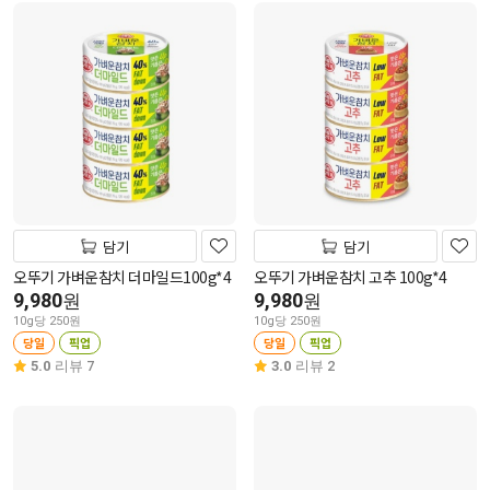
담기
담기
오뚜기 가벼운참치 더마일드100g*4
오뚜기 가벼운참치 고추 100g*4
9,980
9,980
원
원
10g당 250원
10g당 250원
당일
픽업
당일
픽업
5.0
리뷰 7
3.0
리뷰 2