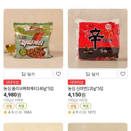
담기
담기
다다익선
다다익선
농심 올리브짜파게티140g*5입
농심 신라면120g*5입
4,980
4,150
원
원
100g당 698원
100g당 692원
당일
픽업
당일
픽업
4.9
리뷰 1684
4.9
리뷰 1872