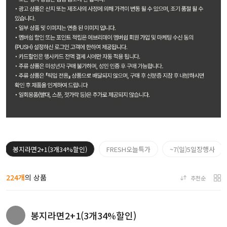
봉지라면2+1(3개34%할인)
FRESH오늘특가
~7(일)5일장행사
224개
의 상품
추천순
봉지라면2+1(3개34%할인)