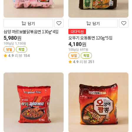
담기
담기
삼양 까르보불닭볶음면 130g*4입
다다익선
5,980
오뚜기 오동통면 120g*5입
원
4,180
원
100g당 1,150원
당일
픽업
100g당 697원
당일
픽업
4.9
리뷰 154
4.9
리뷰 251