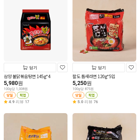
담기
담기
삼양 불닭볶음탕면 145g*4
팔도 틈새라면 120g*5입
5,980
5,250
원
원
100g당 1,008원
100g당 875원
당일
픽업
당일
픽업
4.9
리뷰 17
5.0
리뷰 76