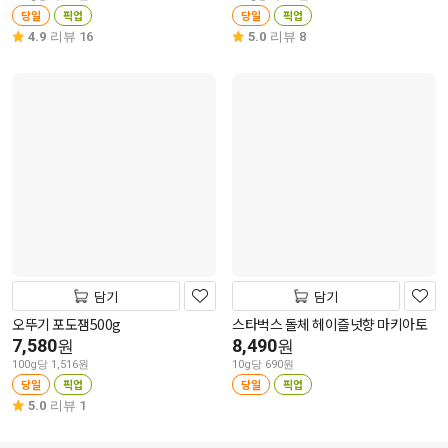
당일
픽업
당일
픽업
4.9
리뷰 16
5.0
리뷰 8
담기
담기
오뚜기 포도잼500g
스타벅스 돌체 헤이즐넛향 마키아토
7,580
8,490
원
원
100g당 1,516원
10g당 690원
당일
픽업
당일
픽업
5.0
리뷰 1