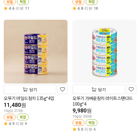
당일
픽업
당일
픽업
4.6
리뷰 11
4.8
리뷰 18
담기
담기
오뚜기 마일드참치 135g*4입
오뚜기 가벼운참치 라이트스탠다드
100g*4
11,480
원
9,980
원
10g당 213원
당일
픽업
10g당 250원
당일
픽업
4.9
리뷰 9
5.0
리뷰 6