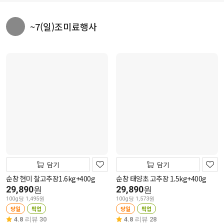
~7(일)조미료행사
담기
담기
순창 현미 찰고추장1.6kg+400g
순창 태양초 고추장 1.5kg+400g
29,890
29,890
원
원
100g당 1,495원
100g당 1,573원
당일
픽업
당일
픽업
4.8
리뷰 30
4.8
리뷰 28