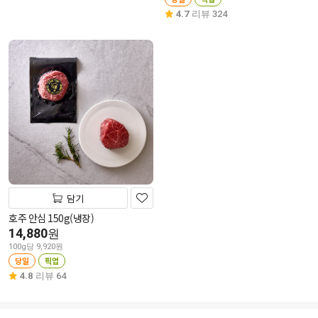
4.7
리뷰 324
담기
호주 안심 150g(냉장)
14,880
원
100g당 9,920원
당일
픽업
4.8
리뷰 64