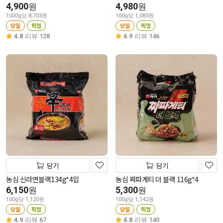
4,900
4,980
원
원
1000g당 8,703원
100g당 1,083원
당일
픽업
당일
픽업
4.8
리뷰 128
4.9
리뷰 146
담기
담기
농심 신라면블랙134g*4입
농심 짜파게티 더 블랙 116g*4
6,150
5,300
원
원
100g당 1,120원
100g당 1,142원
당일
픽업
당일
픽업
4.9
리뷰 67
4.8
리뷰 140