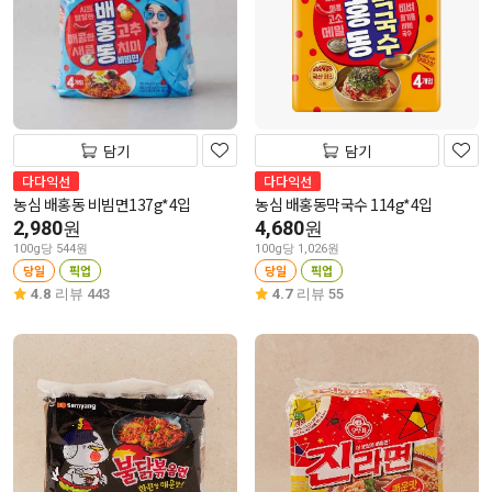
담기
담기
다다익선
다다익선
농심 배홍동 비빔면137g*4입
농심 배홍동막국수 114g*4입
2,980
4,680
원
원
100g당 544원
100g당 1,026원
당일
픽업
당일
픽업
4.8
리뷰 443
4.7
리뷰 55