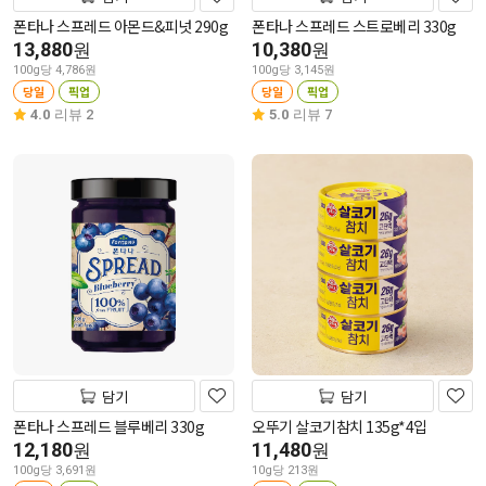
폰타나 스프레드 아몬드&피넛 290g
폰타나 스프레드 스트로베리 330g
13,880
10,380
원
원
100g당 4,786원
100g당 3,145원
당일
픽업
당일
픽업
4.0
리뷰 2
5.0
리뷰 7
담기
담기
폰타나 스프레드 블루베리 330g
오뚜기 살코기참치 135g*4입
12,180
11,480
원
원
100g당 3,691원
10g당 213원