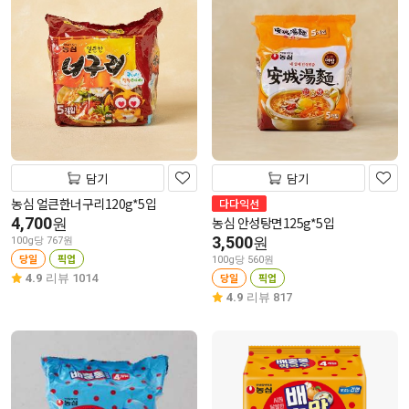
담기
담기
농심 얼큰한너구리120g*5입
다다익선
4,700
농심 안성탕면125g*5입
원
3,500
원
100g당 767원
당일
픽업
100g당 560원
당일
픽업
4.9
리뷰 1014
4.9
리뷰 817