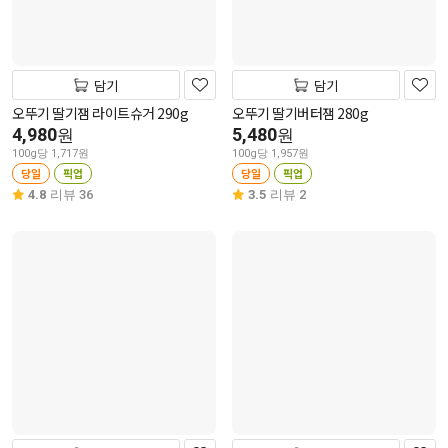
담기
담기
오뚜기 딸기잼 라이트슈거 290g
오뚜기 딸기버터잼 280g
4,980
5,480
원
원
100g당 1,717원
100g당 1,957원
당일
픽업
당일
픽업
4.8
리뷰 36
3.5
리뷰 2