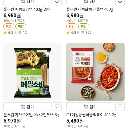
담기
담기
풀무원 매콤불냉면 403g(2인)
풀무원 새콤달콤 생쫄면 460g
6,980
6,980
원
원
100g당 1,732원
100g당 1,517원
당일
픽업
당일
픽업
4.8
리뷰 12
4.8
리뷰 322
담기
담기
풀무원 가쓰오메밀소바 2인 576.8g
CJ 미정당쌀국물떡볶이 401.2g
6,970
5,480
원
원
100g당 1,210원
100g당 1,367원