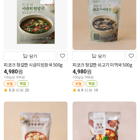
담기
담기
피코크 정갈한 시금치된장국 500g
피코크 정갈한 쇠고기 미역국 500g
4,980
4,980
원
원
100g당 996원
100g당 996원
당일
픽업
당일
픽업
5.0
리뷰 25
4.9
리뷰 19