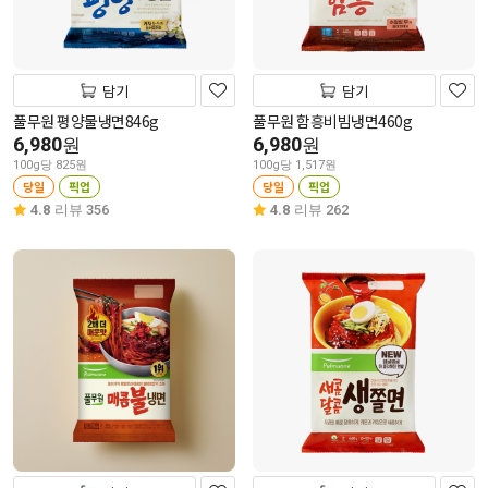
담기
담기
풀무원 평양물냉면846g
풀무원 함흥비빔냉면460g
6,980
6,980
원
원
100g당 825원
100g당 1,517원
당일
픽업
당일
픽업
4.8
리뷰 356
4.8
리뷰 262