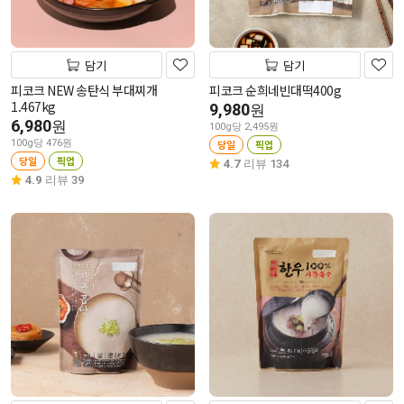
담기
담기
피코크 NEW 송탄식 부대찌개
피코크 순희네빈대떡400g
1.467kg
9,980
원
6,980
원
100g당 2,495원
100g당 476원
당일
픽업
당일
픽업
4.7
리뷰 134
4.9
리뷰 39