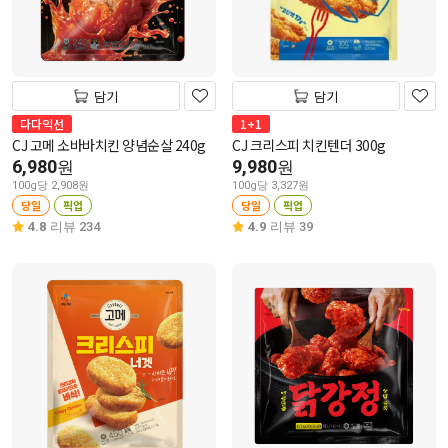
담기
담기
다다익선
1+1
CJ 고메 소바바치킨 양념순살 240g
CJ 크리스피 치킨텐더 300g
6,980
9,980
원
원
100g당 2,908원
100g당 3,327원
당일
픽업
당일
픽업
4.8
리뷰 234
4.9
리뷰 39