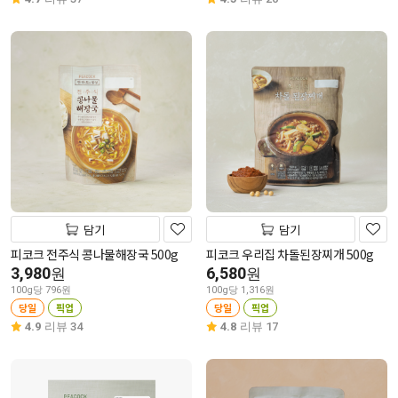
담기
담기
피코크 전주식 콩나물해장국 500g
피코크 우리집 차돌된장찌개 500g
3,980
6,580
원
원
100g당 796원
100g당 1,316원
당일
픽업
당일
픽업
4.9
리뷰 34
4.8
리뷰 17