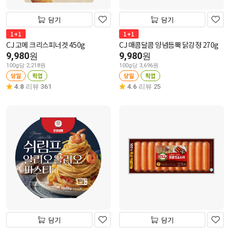
담기
담기
1+1
1+1
CJ 고메 크리스피너겟 450g
CJ 매콤달콤 양념듬뿍 닭강정 270g
9,980
9,980
원
원
100g당 2,218원
100g당 3,696원
당일
픽업
당일
픽업
4.8
리뷰 361
4.6
리뷰 25
담기
담기