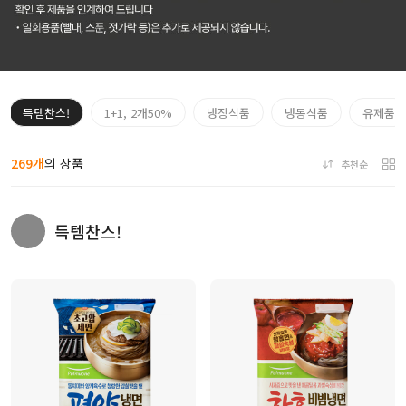
득템찬스!
1+1, 2개50%
냉장식품
냉동식품
유제품
269개
의 상품
추천순
득템찬스!