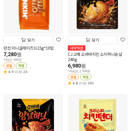
담기
담기
던킨 미니글레이즈드15g*10입
다다익선
7,280
CJ 고메 소바바치킨 소이허니순살
원
240g
10g당 485원
6,980
원
당일
픽업
100g당 2,908원
4.9
리뷰 24
당일
픽업
4.8
리뷰 393