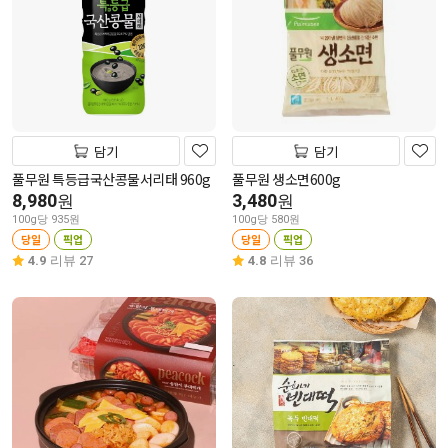
담기
담기
풀무원 특등급국산콩물서리태 960g
풀무원 생소면600g
8,980
3,480
원
원
100g당 935원
100g당 580원
당일
픽업
당일
픽업
4.9
리뷰 27
4.8
리뷰 36