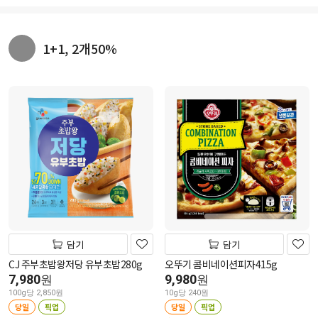
1+1, 2개50%
담기
담기
CJ 주부초밥왕저당 유부초밥280g
오뚜기 콤비네이션피자415g
7,980
9,980
원
원
100g당 2,850원
10g당 240원
당일
픽업
당일
픽업