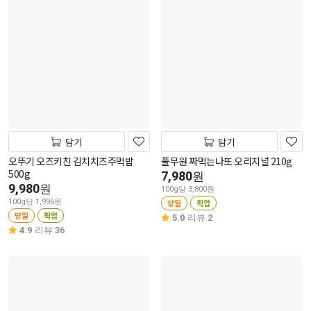
담기
담기
오뚜기 오즈키친 김치치즈주먹밥
풀무원 짜먹는나또 오리지널 210g
500g
7,980
원
9,980
원
100g당 3,800원
100g당 1,996원
당일
픽업
당일
픽업
5.0
리뷰 2
4.9
리뷰 36