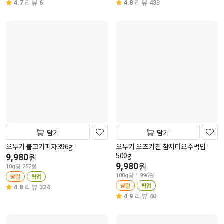
4.7
리뷰 6
4.8
리뷰 433
담기
담기
오뚜기 불고기피자396g
오뚜기 오즈키친 참치마요주먹밥
500g
9,980
원
9,980
원
10g당 252원
당일
픽업
100g당 1,996원
당일
픽업
4.8
리뷰 324
4.9
리뷰 40