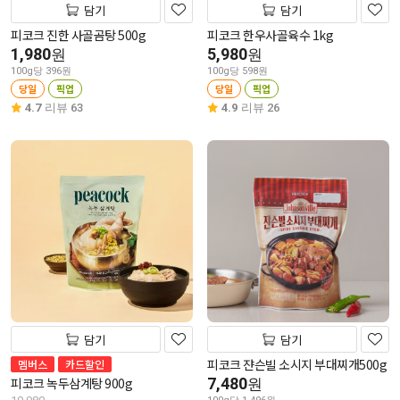
담기
담기
피코크 진한 사골곰탕 500g
피코크 한우사골육수 1kg
1,980
5,980
원
원
100g당 396원
100g당 598원
당일
픽업
당일
픽업
4.7
리뷰 63
4.9
리뷰 26
담기
담기
피코크 쟌슨빌 소시지 부대찌개500g
멤버스
카드할인
피코크 녹두삼계탕 900g
7,480
원