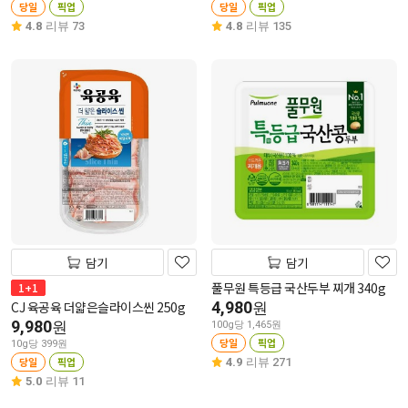
당일
픽업
당일
픽업
4.8
리뷰 73
4.8
리뷰 135
담기
담기
풀무원 특등급 국산두부 찌개 340g
1+1
CJ 육공육 더얇은슬라이스씬 250g
4,980
원
9,980
원
100g당 1,465원
당일
픽업
10g당 399원
당일
픽업
4.9
리뷰 271
5.0
리뷰 11