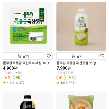
담기
담기
풀무원 특등급 국산두부 부침 340g
풀무원 특등급 국산콩물 960g
4,980
7,980
원
원
100g당 1,465원
100g당 791원
당일
픽업
당일
픽업
4.9
리뷰 377
4.6
리뷰 34