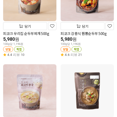
담기
담기
피코크 우리집 순두부찌개 500g
피코크 강릉식 짬뽕순두부 500g
5,980
5,980
원
원
100g당 1,196원
100g당 1,196원
당일
픽업
당일
픽업
4.4
리뷰 10
4.6
리뷰 21