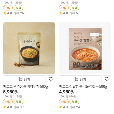
100g당 1,396원
100g당 1,396원
당일
픽업
당일
픽업
4.8
리뷰 26
4.8
리뷰 5
담기
담기
피코크 우리집 콩비지찌개 500g
피코크 정갈한 콩나물김칫국 500g
5,980
4,980
원
원
100g당 1,196원
100g당 996원
당일
픽업
당일
픽업
4.8
리뷰 17
4.3
리뷰 24