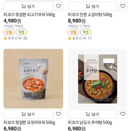
담기
담기
피코크 정갈한 쇠고기무국 500g
피코크 진한 소갈비탕 500g
4,980
8,980
원
원
100g당 996원
100g당 1,796원
당일
픽업
당일
픽업
4.9
리뷰 22
4.9
리뷰 11
담기
담기
피코크 정갈한 오징어무국 500g
피코크 남도식 추어탕 500g
6,980
6,980
원
원