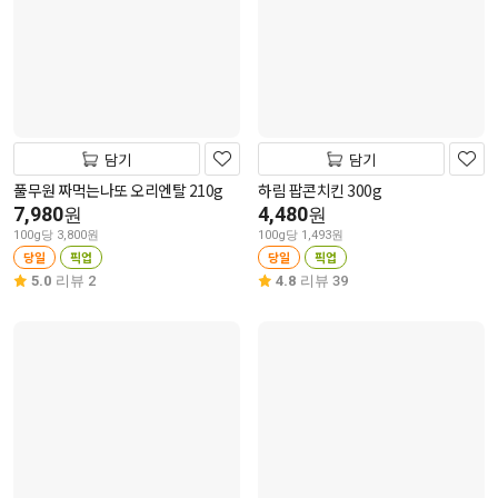
담기
담기
풀무원 짜먹는나또 오리엔탈 210g
하림 팝콘치킨 300g
7,980
4,480
원
원
100g당 3,800원
100g당 1,493원
당일
픽업
당일
픽업
5.0
리뷰 2
4.8
리뷰 39