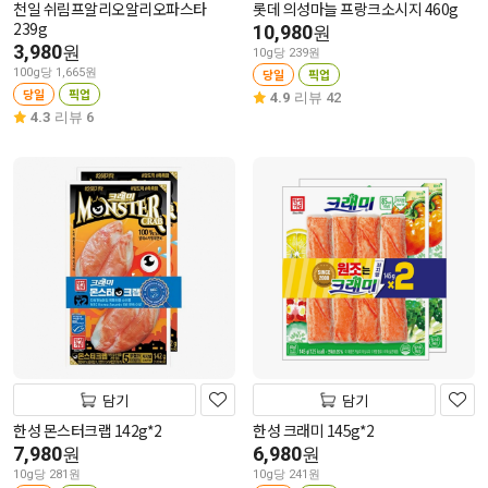
천일 쉬림프알리오알리오파스타
롯데 의성마늘 프랑크소시지 460g
239g
10,980
원
3,980
원
10g당 239원
100g당 1,665원
당일
픽업
당일
픽업
4.9
리뷰 42
4.3
리뷰 6
담기
담기
한성 몬스터크랩 142g*2
한성 크래미 145g*2
7,980
6,980
원
원
10g당 281원
10g당 241원