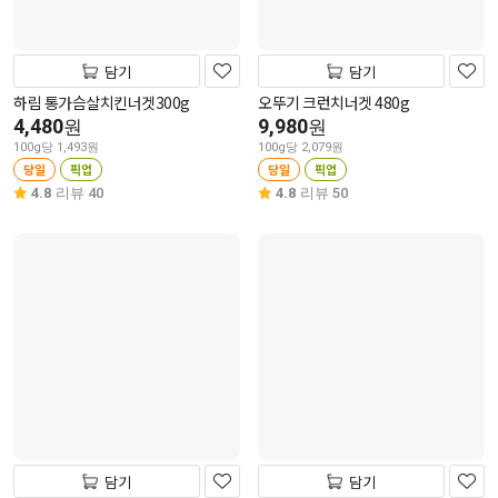
담기
담기
하림 통가슴살치킨너겟300g
오뚜기 크런치너겟 480g
4,480
9,980
원
원
100g당 1,493원
100g당 2,079원
당일
픽업
당일
픽업
4.8
리뷰 40
4.8
리뷰 50
담기
담기