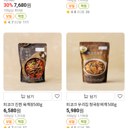
10,980
100g당 1,496원
30%
7,680
원
당일
픽업
100g당 853원
4.8
리뷰 26
당일
픽업
4.7
리뷰 111
담기
담기
피코크 진한 육개장500g
피코크 우리집 청국장찌개 500g
6,580
5,980
원
원
100g당 1,316원
100g당 1,196원
당일
픽업
당일
픽업
4.7
리뷰 37
4.5
리뷰 20