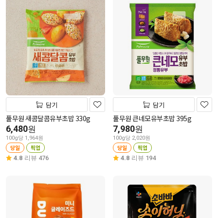
담기
담기
풀무원 새콤달콤유부초밥 330g
풀무원 큰네모유부초밥 395g
6,480
7,980
원
원
100g당 1,964원
100g당 2,020원
당일
픽업
당일
픽업
4.8
리뷰 476
4.8
리뷰 194