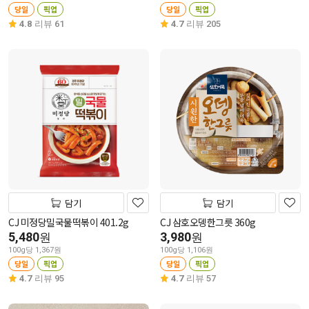
당일
픽업
당일
픽업
4.8
리뷰 61
4.7
리뷰 205
담기
담기
CJ 미정당밀국물떡볶이 401.2g
CJ 삼호오뎅한그릇 360g
5,480
3,980
원
원
100g당 1,367원
100g당 1,106원
당일
픽업
당일
픽업
4.7
리뷰 95
4.7
리뷰 57