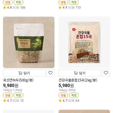
당일
픽업
당일
픽업
4.8
리뷰 106
4.9
리뷰 113
담기
담기
국산깐녹두(500g/봉)
건강곡물혼합15곡(2kg/봉)
9,980
5,980
원
원
100g당 1,996원
100g당 299원
당일
픽업
당일
픽업
4.7
리뷰 12
4.7
리뷰 64