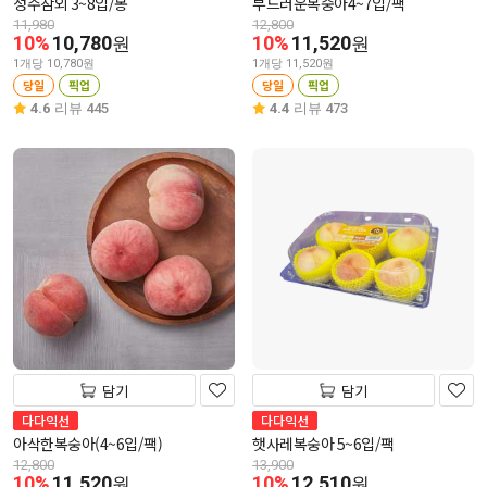
성주참외 3~8입/봉
부드러운복숭아4~7입/팩
11,980
12,800
10%
10,780
10%
11,520
원
원
1개당 10,780원
1개당 11,520원
당일
픽업
당일
픽업
4.6
리뷰 445
4.4
리뷰 473
담기
담기
다다익선
다다익선
아삭한복숭아(4~6입/팩)
햇사레복숭아 5~6입/팩
12,800
13,900
10%
11,520
10%
12,510
원
원