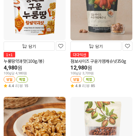
담기
담기
1+1
다다익선
누룽땅약과맛(100g/봉)
점보사이즈 구운가염캐슈넛350g
4,980
12,980
원
원
100g당 4,980원
100g당 3,709원
당일
픽업
당일
픽업
4.4
리뷰 15
4.8
리뷰 85