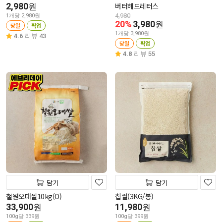
2,980
버터헤드레터스
원
4,980
1개당 2,980원
20%
3,980
원
당일
픽업
1개당 3,980원
4.6
리뷰 43
당일
픽업
4.8
리뷰 55
담기
담기
철원오대쌀10kg(O)
찹쌀(3KG/봉)
33,900
11,980
원
원
100g당 339원
100g당 399원