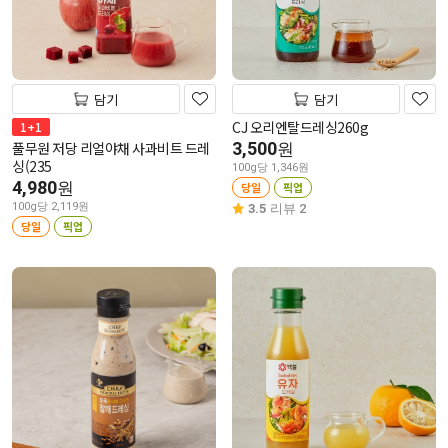
담기
담기
CJ 오리엔탈드레싱260g
1+1
풀무원 저당 리얼야채 사과비트 드레
3,500
원
싱(235
100g당 1,346원
4,980
원
당일
픽업
100g당 2,119원
3.5
리뷰 2
당일
픽업