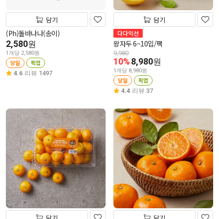
담기
담기
(Ph)돌바나나(송이)
다다익선
2,580
왕자두 6~10입/팩
원
9,980
1개당 2,580원
10%
8,980
원
당일
픽업
1개당 8,980원
4.6
리뷰 1497
당일
픽업
4.4
리뷰 37
담기
담기