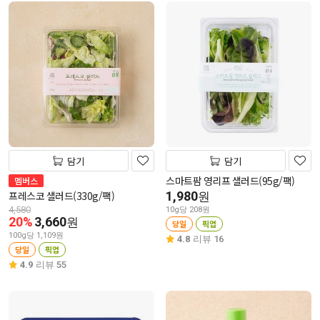
담기
담기
스마트팜 영리프 샐러드(95g/팩)
멤버스
프레스코 샐러드(330g/팩)
1,980
원
4,580
10g당 208원
20%
3,660
원
당일
픽업
100g당 1,109원
4.8
리뷰 16
당일
픽업
4.9
리뷰 55