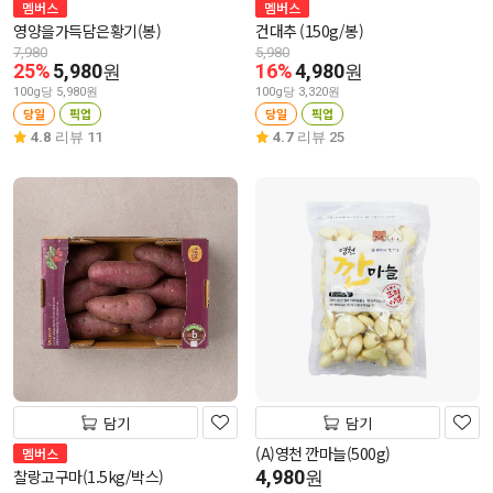
멤버스
멤버스
영양을가득담은황기(봉)
건대추 (150g/봉)
7,980
5,980
25%
5,980
16%
4,980
원
원
100g당 5,980원
100g당 3,320원
당일
픽업
당일
픽업
4.8
리뷰 11
4.7
리뷰 25
담기
담기
(A)영천 깐마늘(500g)
멤버스
찰랑고구마(1.5kg/박스)
4,980
원