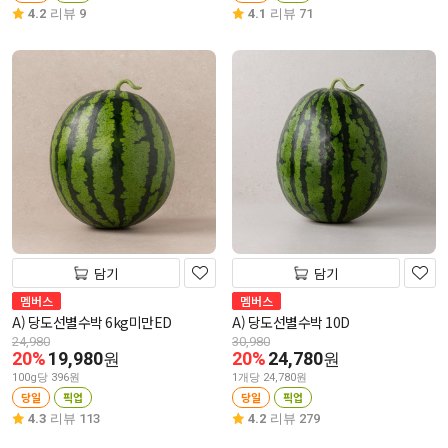
4.2
리뷰 9
4.1
리뷰 71
담기
담기
멤버스
멤버스
A) 당도선별수박 6kg미만ED
A) 당도선별수박 10D
24,980
30,980
20%
19,980
20%
24,780
원
원
100g당 396원
1개당 24,780원
당일
픽업
당일
픽업
4.3
리뷰 113
4.2
리뷰 279