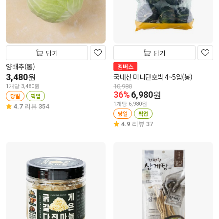
담기
담기
양배추(통)
멤버스
3,480
국내산 미니단호박 4~5입(봉)
원
10,980
1개당 3,480원
36%
6,980
원
당일
픽업
1개당 6,980원
4.7
리뷰 354
당일
픽업
4.9
리뷰 37