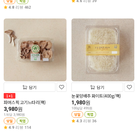
당일
픽업
4.6
리뷰 39
4.8
리뷰 462
담기
담기
눈꽃양배추 화이트(400g/팩)
1+1
파머스픽 고기느타리(팩)
1,980
원
3,980
원
100g당 495원
당일
픽업
1개당 3,980원
당일
픽업
4.3
리뷰 36
4.9
리뷰 114