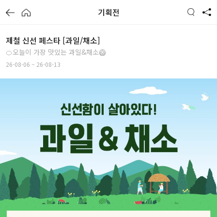
기획전
제철 신선 페스타 [과일/채소]
🍊오늘이 가장 맛있는 과일&채소🥝
26-08-06 ~ 26-08-13