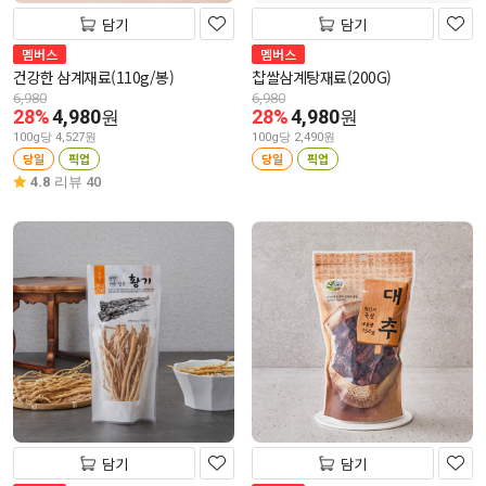
담기
담기
멤버스
멤버스
건강한 삼계재료(110g/봉)
찹쌀삼계탕재료(200G)
6,980
6,980
28%
4,980
28%
4,980
원
원
100g당 4,527원
100g당 2,490원
당일
픽업
당일
픽업
4.8
리뷰 40
담기
담기