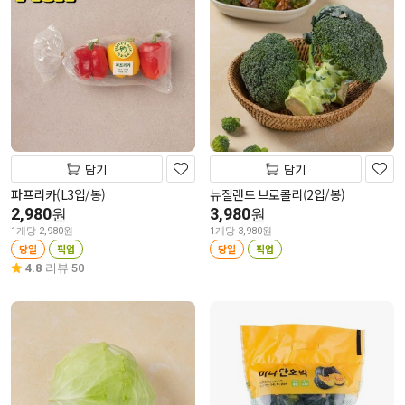
담기
담기
파프리카(L3입/봉)
뉴질랜드 브로콜리(2입/봉)
2,980
3,980
원
원
1개당 2,980원
1개당 3,980원
당일
픽업
당일
픽업
4.8
리뷰 50