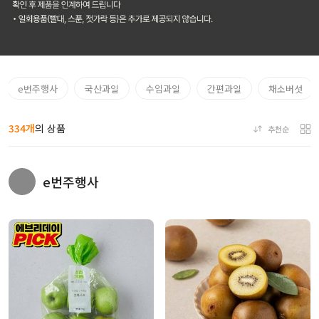
e번주행사
국산과일
수입과일
간편과일
채소버섯
334개
의 상품
추천순
e번주행사