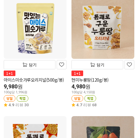
담기
담기
1+1
1+1
아이스미숫가루오리지널(500g/봉)
현미누룽땅(120g/봉)
9,980
4,980
원
원
100g당 1,996원
100g당 4,150원
당일
픽업
당일
픽업
4.9
리뷰 30
4.7
리뷰 68