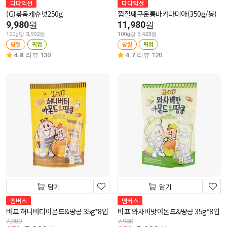
다다익선
다다익선
(G)볶음캐슈넛250g
껍질째구운통마카다미아(350g/봉)
9,980
11,980
원
원
100g당 3,992원
100g당 3,423원
당일
픽업
당일
픽업
4.8
리뷰 130
4.7
리뷰 120
담기
담기
멤버스
멤버스
바프 허니버터아몬드&땅콩 35g*8입
바프 와사비맛아몬드&땅콩 35g*8입
7,980
7,980