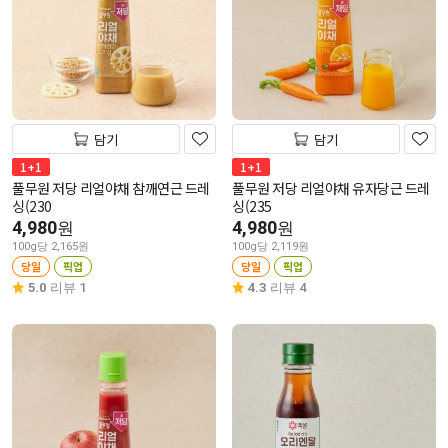
담기
담기
1+1
1+1
풀무원 저당 리얼야채 참깨연근 드레
풀무원 저당 리얼야채 유자당근 드레
싱(230
싱(235
4,980
4,980
원
원
100g당 2,165원
100g당 2,119원
당일
픽업
당일
픽업
5.0
리뷰 1
4.3
리뷰 4