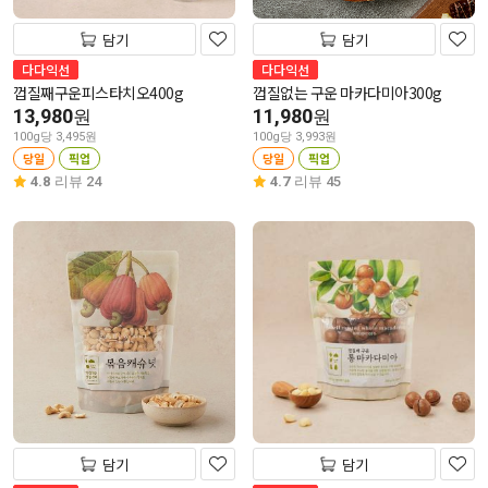
담기
담기
다다익선
다다익선
껍질째구운피스타치오400g
껍질없는 구운 마카다미아300g
13,980
11,980
원
원
100g당 3,495원
100g당 3,993원
당일
픽업
당일
픽업
4.8
리뷰 24
4.7
리뷰 45
담기
담기