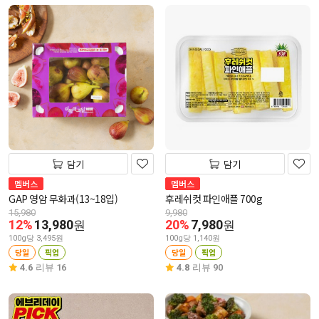
담기
담기
멤버스
멤버스
GAP 영암 무화과(13~18입)
후레쉬컷 파인애플 700g
15,980
9,980
12%
13,980
20%
7,980
원
원
100g당 3,495원
100g당 1,140원
당일
픽업
당일
픽업
4.6
리뷰 16
4.8
리뷰 90