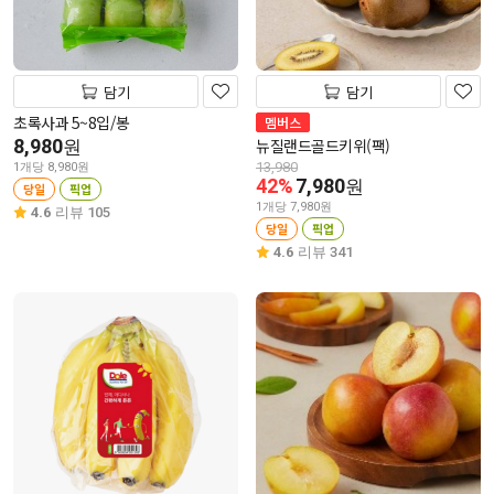
담기
담기
초록사과 5~8입/봉
멤버스
8,980
뉴질랜드골드키위(팩)
원
13,980
1개당 8,980원
42%
7,980
원
당일
픽업
1개당 7,980원
4.6
리뷰 105
당일
픽업
4.6
리뷰 341