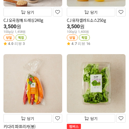
담기
담기
CJ 오곡참깨 드레싱240g
CJ 유자샐러드소스250g
3,500
3,500
원
원
100g당 1,458원
100g당 1,400원
당일
픽업
당일
픽업
4.0
리뷰 3
4.7
리뷰 16
담기
담기
키다리 파프리카(봉)
멤버스