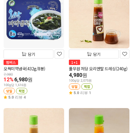
담기
담기
멤버스
1+1
오싹미역냉국(432g/8봉)
풀무원 저당 오리엔탈 드레싱(240g)
4,980
7,980
원
12%
6,980
원
100g당 2,075원
100g당 1,616원
당일
픽업
당일
픽업
5.0
리뷰 1
5.0
리뷰 4