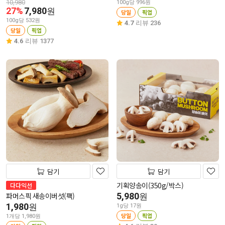
10,980
100g당 996원
27%
7,980
원
당일
픽업
100g당 532원
4.7
리뷰 236
당일
픽업
4.6
리뷰 1377
담기
담기
기획양송이(350g/박스)
다다익선
파머스픽 새송이버섯(팩)
5,980
원
1,980
원
1g당 17원
당일
픽업
1개당 1,980원