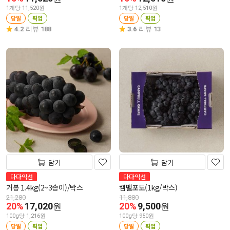
1개당 11,520원
1개당 12,510원
당일
픽업
당일
픽업
4.2
리뷰 188
3.6
리뷰 13
담기
담기
다다익선
다다익선
거봉 1.4kg(2~3송이)/박스
캠벨포도(1kg/박스)
21,280
11,880
20%
17,020
20%
9,500
원
원
100g당 1,216원
100g당 950원
당일
픽업
당일
픽업