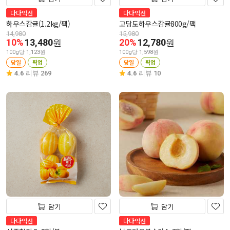
다다익선
다다익선
하우스감귤(1.2kg/팩)
고당도하우스감귤800g/팩
14,980
15,980
10%
13,480
20%
12,780
원
원
100g당 1,123원
100g당 1,598원
당일
픽업
당일
픽업
4.6
리뷰 269
4.6
리뷰 10
담기
담기
다다익선
다다익선