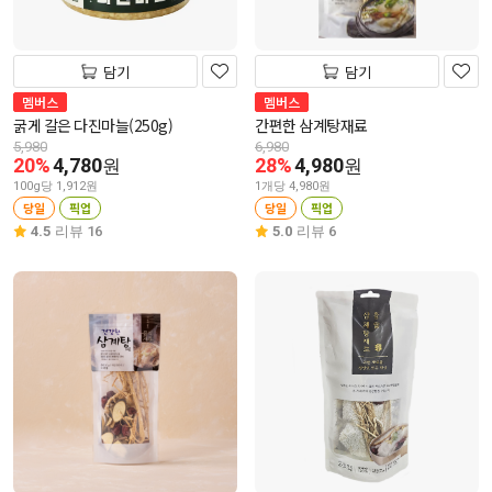
담기
담기
멤버스
멤버스
굵게 갈은 다진마늘(250g)
간편한 삼계탕재료
5,980
6,980
20%
4,780
28%
4,980
원
원
100g당 1,912원
1개당 4,980원
당일
픽업
당일
픽업
4.5
리뷰 16
5.0
리뷰 6