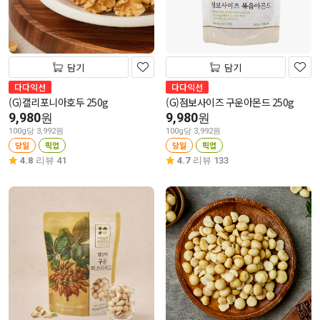
담기
담기
다다익선
다다익선
(G)캘리포니아호두 250g
(G)점보사이즈 구운아몬드 250g
9,980
9,980
원
원
100g당 3,992원
100g당 3,992원
당일
픽업
당일
픽업
4.8
리뷰 41
4.7
리뷰 133