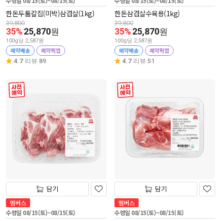
수령일 08/15(토)~08/15(토)
수령일 08/15(토)~08/15(토)
한돈두툼칼집(미박)삼겹살(1kg)
한돈삼겹살수육용(1kg)
39,800
39,800
35%
25,870
35%
25,870
원
원
100g당 2,587원
100g당 2,587원
예약배송
예약픽업
예약배송
예약픽업
4.7
리뷰 89
4.7
리뷰 51
사전 예약
사전 예약
담기
담기
멤버스
멤버스
수령일 08/15(토)~08/15(토)
수령일 08/15(토)~08/15(토)