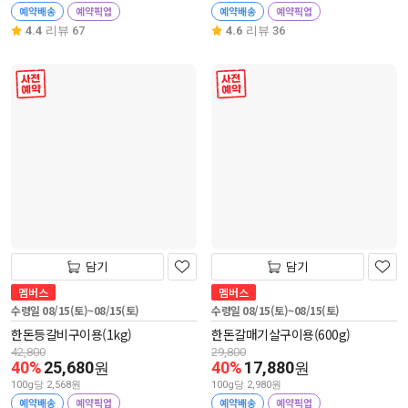
예약배송
예약픽업
예약배송
예약픽업
4.4
리뷰 67
4.6
리뷰 36
사전 예약
사전 예약
담기
담기
멤버스
멤버스
수령일 08/15(토)~08/15(토)
수령일 08/15(토)~08/15(토)
한돈등갈비구이용(1kg)
한돈갈매기살구이용(600g)
42,800
29,800
40%
25,680
40%
17,880
원
원
100g당 2,568원
100g당 2,980원
예약배송
예약픽업
예약배송
예약픽업