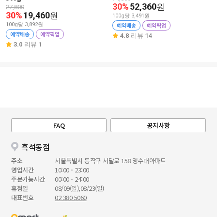
30%
52,360
원
27,800
30%
19,460
원
100g당 3,491원
100g당 3,892원
예약배송
예약픽업
예약배송
예약픽업
4.8
리뷰 14
3.0
리뷰 1
FAQ
공지사항
흑석동점
주소
서울특별시 동작구 서달로 158 명수대아파트
영업시간
10:00 - 23:00
주문가능시간
00:00 - 24:00
휴점일
08/09(일),08/23(일)
대표번호
02 380 5060