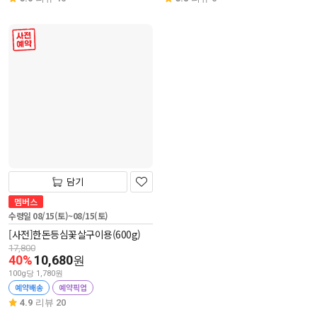
사전 예약
담기
멤버스
수령일 08/15(토)~08/15(토)
[사전]한돈등심꽃살구이용(600g)
17,800
40%
10,680
원
100g당 1,780원
예약배송
예약픽업
4.9
리뷰 20