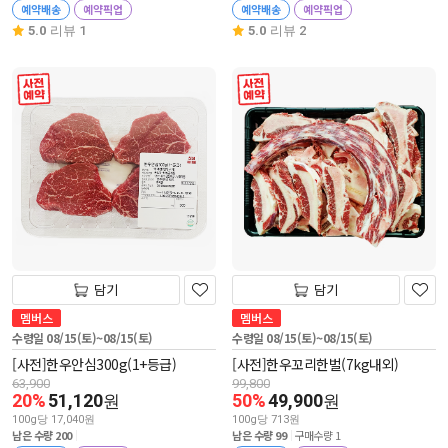
예약배송
예약픽업
예약배송
예약픽업
5.0
리뷰 1
5.0
리뷰 2
사전 예약
사전 예약
담기
담기
멤버스
멤버스
수령일 08/15(토)~08/15(토)
수령일 08/15(토)~08/15(토)
[사전]한우안심300g(1+등급)
[사전]한우꼬리한벌(7kg내외)
63,900
99,800
20%
51,120
50%
49,900
원
원
100g당 17,040원
100g당 713원
남은 수량 200
남은 수량 99
구매수량 1