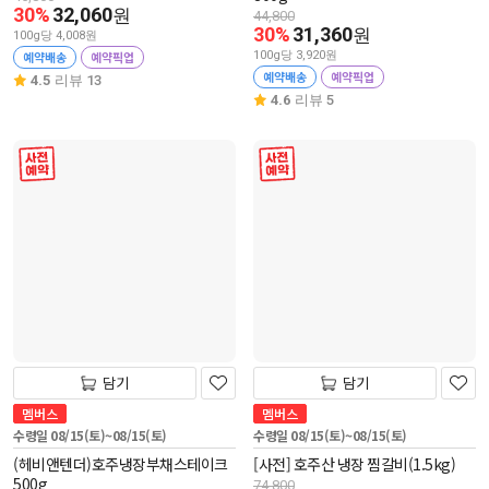
30%
32,060
원
44,800
30%
31,360
원
100g당 4,008원
예약배송
예약픽업
100g당 3,920원
예약배송
예약픽업
4.5
리뷰 13
4.6
리뷰 5
사전 예약
사전 예약
담기
담기
멤버스
멤버스
수령일 08/15(토)~08/15(토)
수령일 08/15(토)~08/15(토)
(헤비앤텐더)호주냉장부채스테이크
[사전] 호주산 냉장 찜갈비(1.5kg)
500g
74,800