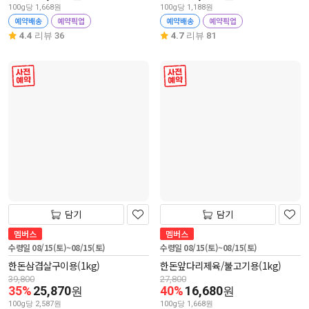
100g당 1,668원
100g당 1,188원
예약배송
예약픽업
예약배송
예약픽업
4.4
리뷰 36
4.7
리뷰 81
사전 예약
사전 예약
담기
담기
멤버스
멤버스
수령일 08/15(토)~08/15(토)
수령일 08/15(토)~08/15(토)
한돈삼겹살구이용(1kg)
한돈앞다리제육/불고기용(1kg)
39,800
27,800
35%
25,870
40%
16,680
원
원
100g당 2,587원
100g당 1,668원