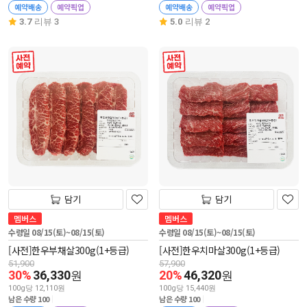
예약배송
예약픽업
예약배송
예약픽업
3.7
리뷰 3
5.0
리뷰 2
사전 예약
사전 예약
담기
담기
멤버스
멤버스
수령일 08/15(토)~08/15(토)
수령일 08/15(토)~08/15(토)
[사전]한우부채살300g(1+등급)
[사전]한우치마살300g(1+등급)
51,900
57,900
30%
36,330
20%
46,320
원
원
100g당 12,110원
100g당 15,440원
남은 수량 100
남은 수량 100