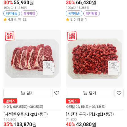
30%
55,930
30%
66,430
원
원
100g당 11,186원
100g당 13,286원
예약배송
예약픽업
예약배송
예약픽업
4.8
리뷰 22
5.0
리뷰 1
사전 예약
사전 예약
담기
담기
멤버스
멤버스
수령일 08/15(토)~08/15(토)
수령일 08/15(토)~08/15(토)
[사전]한우등심1kg(1+등급)
[사전]한우국거리1kg(1+등급)
159,800
71,800
35%
103,870
40%
43,080
원
원