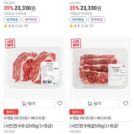
35,900
35,900
35%
23,330
35%
23,330
원
원
100g당 4,666원
100g당 4,666원
예약배송
예약픽업
예약배송
예약픽업
4.5
리뷰 15
4.5
리뷰 31
사전 예약
사전 예약
담기
담기
멤버스
멤버스
수령일 08/15(토)~08/15(토)
수령일 08/15(토)~08/15(토)
[사전]한우등심500g(1+등급)
[사전]한우채끝500g(1+등급)
79,900
94,900