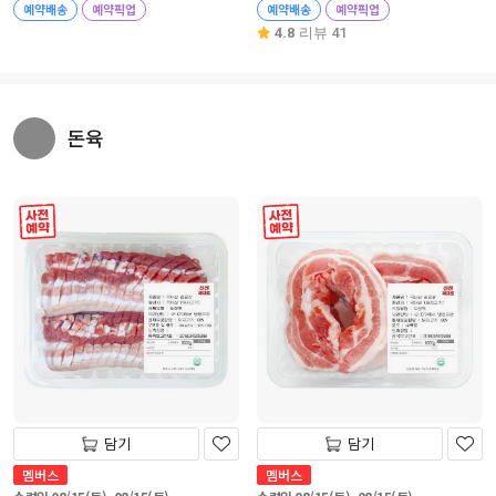
예약배송
예약픽업
예약배송
예약픽업
4.8
리뷰 41
돈육
사전 예약
사전 예약
담기
담기
멤버스
멤버스