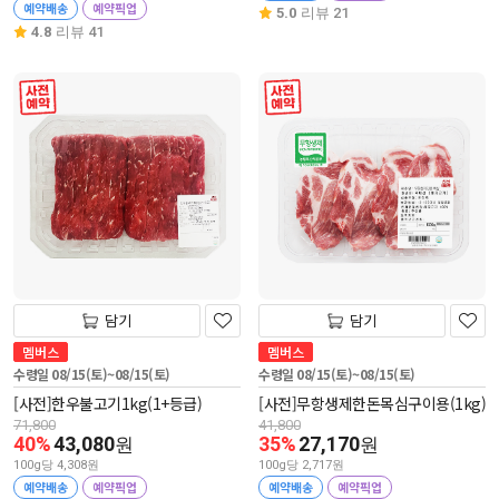
예약배송
예약픽업
5.0
리뷰 21
4.8
리뷰 41
사전 예약
사전 예약
담기
담기
멤버스
멤버스
수령일 08/15(토)~08/15(토)
수령일 08/15(토)~08/15(토)
[사전]한우불고기1kg(1+등급)
[사전]무항생제한돈목심구이용(1kg)
71,800
41,800
40%
43,080
35%
27,170
원
원
100g당 4,308원
100g당 2,717원
예약배송
예약픽업
예약배송
예약픽업