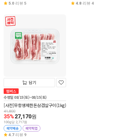
5.0
리뷰 5
4.8
리뷰 4
사전 예약
담기
멤버스
수령일 08/15(토)~08/15(토)
[사전]무항생제한돈삼겹살구이(1kg)
41,800
35%
27,170
원
100g당 2,717원
예약배송
예약픽업
4.7
리뷰 9