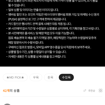
★MD PICK★
우육
돈육
수입육
42개
의 상품
추천순