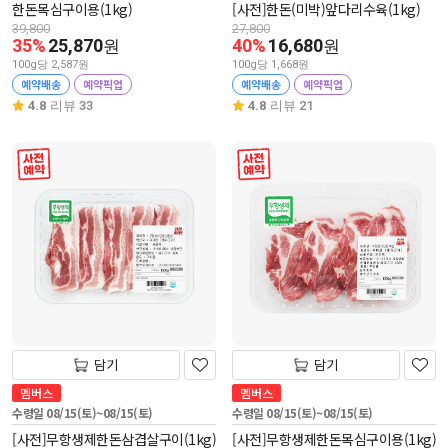
한돈목심구이용(1kg)
[사전]한돈(미박)앞다리수육(1kg)
39,800
27,800
35%
25,870
40%
16,680
원
원
100g당 2,587원
100g당 1,668원
예약배송
예약픽업
예약배송
예약픽업
4.8
리뷰 33
4.8
리뷰 21
사전 예약
사전 예약
담기
담기
멤버스
멤버스
수령일 08/15(토)~08/15(토)
수령일 08/15(토)~08/15(토)
[사전]무항생제한돈삼겹살구이(1kg)
[사전]무항생제한돈목심구이용(1kg)