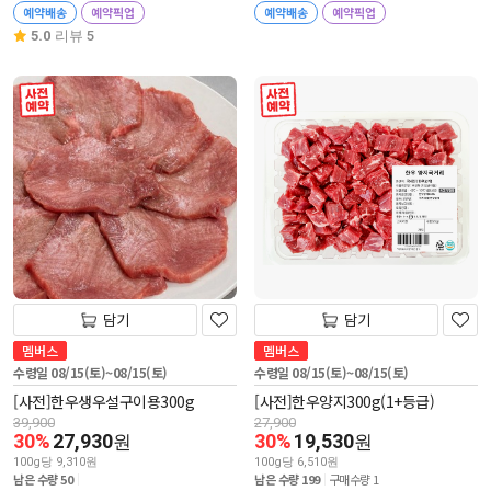
예약배송
예약픽업
예약배송
예약픽업
5.0
리뷰 5
사전 예약
사전 예약
담기
담기
멤버스
멤버스
수령일 08/15(토)~08/15(토)
수령일 08/15(토)~08/15(토)
[사전]한우생우설구이용300g
[사전]한우양지300g(1+등급)
39,900
27,900
30%
27,930
30%
19,530
원
원
100g당 9,310원
100g당 6,510원
남은 수량 50
남은 수량 199
구매수량 1