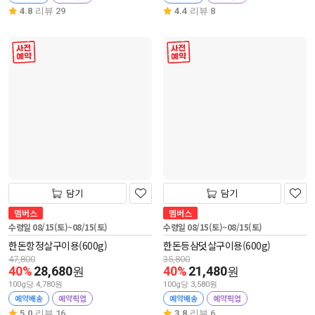
4.8
리뷰 29
4.4
리뷰 8
사전 예약
사전 예약
담기
담기
멤버스
멤버스
수령일 08/15(토)~08/15(토)
수령일 08/15(토)~08/15(토)
한돈항정살구이용(600g)
한돈등삼덧살구이용(600g)
47,800
35,800
40%
28,680
40%
21,480
원
원
100g당 4,780원
100g당 3,580원
예약배송
예약픽업
예약배송
예약픽업
5.0
리뷰 16
3.8
리뷰 6