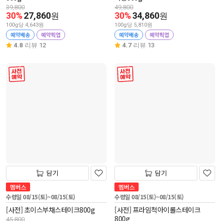
39,800
49,800
30%
27,860
30%
34,860
원
원
100g당 4,643원
100g당 5,810원
예약배송
예약픽업
예약배송
예약픽업
4.8
리뷰 12
4.7
리뷰 13
사전 예약
사전 예약
담기
담기
멤버스
멤버스
수령일 08/15(토)~08/15(토)
수령일 08/15(토)~08/15(토)
[사전] 초이스부채스테이크800g
[사전] 프라임척아이롤스테이크
800g
45,800