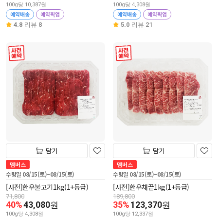
100g당 10,387원
100g당 4,308원
예약배송
예약픽업
예약배송
예약픽업
4.8
리뷰 8
5.0
리뷰 21
사전 예약
사전 예약
담기
담기
멤버스
멤버스
수령일 08/15(토)~08/15(토)
수령일 08/15(토)~08/15(토)
[사전]한우불고기1kg(1+등급)
[사전]한우채끝1kg(1+등급)
71,800
189,800
40%
43,080
35%
123,370
원
원
100g당 4,308원
100g당 12,337원