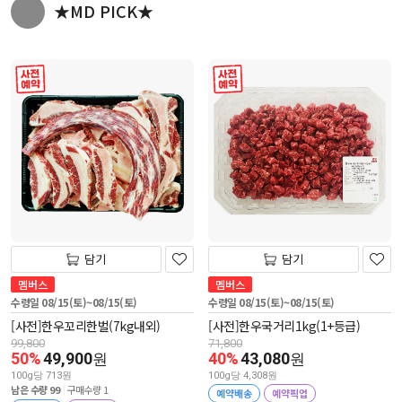
★MD PICK★
사전 예약
사전 예약
담기
담기
멤버스
멤버스
수령일 08/15(토)~08/15(토)
수령일 08/15(토)~08/15(토)
[사전]한우꼬리한벌(7kg내외)
[사전]한우국거리1kg(1+등급)
99,800
71,800
50%
49,900
40%
43,080
원
원
100g당 713원
100g당 4,308원
남은 수량 99
구매수량 1
예약배송
예약픽업