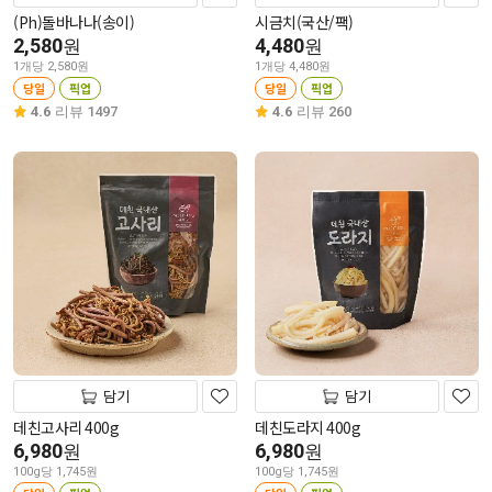
(Ph)돌바나나(송이)
시금치(국산/팩)
2,580
4,480
원
원
1개당 2,580원
1개당 4,480원
당일
픽업
당일
픽업
4.6
리뷰 1497
4.6
리뷰 260
담기
담기
데친고사리 400g
데친도라지 400g
6,980
6,980
원
원
100g당 1,745원
100g당 1,745원