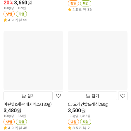
20%
3,660
원
당일
픽업
100g당 1,109원
4.3
리뷰 36
당일
픽업
4.9
리뷰 55
담기
담기
어린잎&새싹 베지믹스(180g)
CJ 오리엔탈드레싱260g
3,480
3,500
원
원
100g당 1,933원
100g당 1,346원
당일
픽업
당일
픽업
4.9
리뷰 45
3.5
리뷰 2