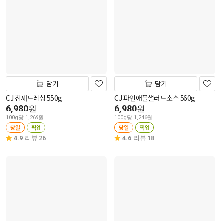
담기
담기
CJ 참깨드레싱 550g
CJ 파인애플샐러드소스 560g
6,980
6,980
원
원
100g당 1,269원
100g당 1,246원
당일
픽업
당일
픽업
4.9
리뷰 26
4.6
리뷰 18