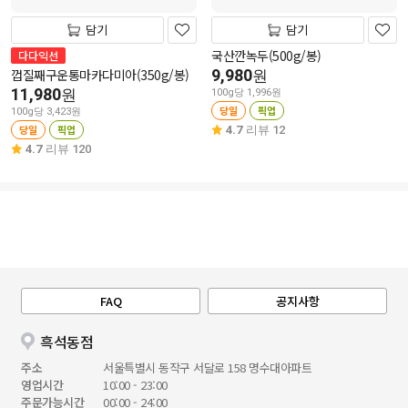
담기
담기
국산깐녹두(500g/봉)
다다익선
껍질째구운통마카다미아(350g/봉)
9,980
원
11,980
원
100g당 1,996원
당일
픽업
100g당 3,423원
당일
픽업
4.7
리뷰 12
4.7
리뷰 120
FAQ
공지사항
흑석동점
주소
서울특별시 동작구 서달로 158 명수대아파트
영업시간
10:00 - 23:00
주문가능시간
00:00 - 24:00