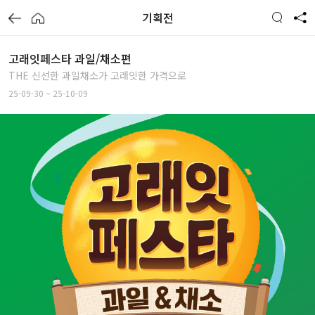
기획전
고래잇페스타 과일/채소편
THE 신선한 과일채소가 고래잇한 가격으로
25-09-30 ~ 25-10-09