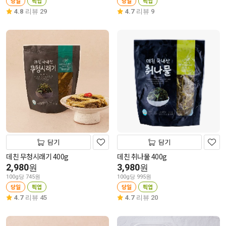
당일
픽업
당일
픽업
4.8
리뷰 29
4.7
리뷰 9
담기
담기
데친 무청시래기 400g
데친 취나물 400g
2,980
3,980
원
원
100g당 745원
100g당 995원
당일
픽업
당일
픽업
4.7
리뷰 45
4.7
리뷰 20