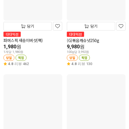
담기
담기
다다익선
다다익선
파머스픽 새송이버섯(팩)
(G)볶음캐슈넛250g
1,980
9,980
원
원
1개당 1,980원
100g당 3,992원
당일
픽업
당일
픽업
4.8
리뷰 462
4.8
리뷰 130