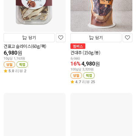
담기
담기
건표고 슬라이스(60g/팩)
멤버스
6,980
건대추 (150g/봉)
원
5,980
10g당 1,163원
16%
4,980
원
당일
픽업
100g당 3,320원
5.0
리뷰 2
당일
픽업
4.7
리뷰 25