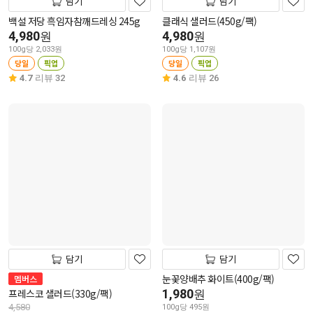
담기
담기
백설 저당 흑임자참깨드레싱 245g
클래식 샐러드(450g/팩)
4,980
4,980
원
원
100g당 2,033원
100g당 1,107원
당일
픽업
당일
픽업
4.7
리뷰 32
4.6
리뷰 26
담기
담기
눈꽃양배추 화이트(400g/팩)
멤버스
프레스코 샐러드(330g/팩)
1,980
원
4,580
100g당 495원