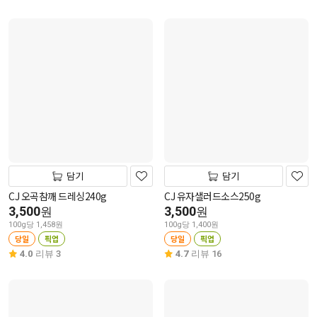
담기
담기
CJ 오곡참깨 드레싱240g
CJ 유자샐러드소스250g
3,500
3,500
원
원
100g당 1,458원
100g당 1,400원
당일
픽업
당일
픽업
4.0
리뷰 3
4.7
리뷰 16