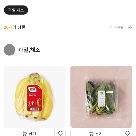
과일,채소
26개
의 상품
추천순
과일,채소
담기
담기