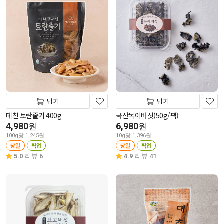
담기
담기
데친 토란줄기 400g
국산목이버섯(50g/팩)
4,980
6,980
원
원
100g당 1,245원
10g당 1,396원
당일
픽업
당일
픽업
5.0
리뷰 6
4.9
리뷰 41