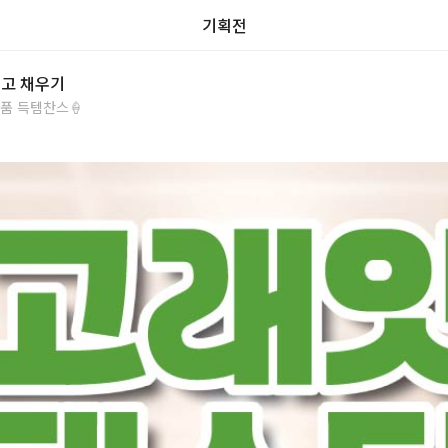
기획전
장고 채우기
품 득템찬스🍦