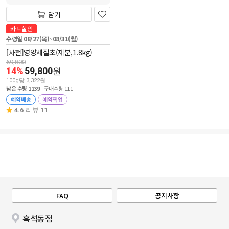
담기
카드할인
수령일 08/27(목)~08/31(월)
[사전]영양세절초(제분,1.8kg)
69,800
14%
59,800
원
100g당 3,322원
남은 수량 1139
구매수량 111
예약배송
예약픽업
4.6
리뷰 11
FAQ
공지사항
흑석동점