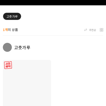
고춧가루
1개
의 상품
추천순
고춧가루
사전 예약