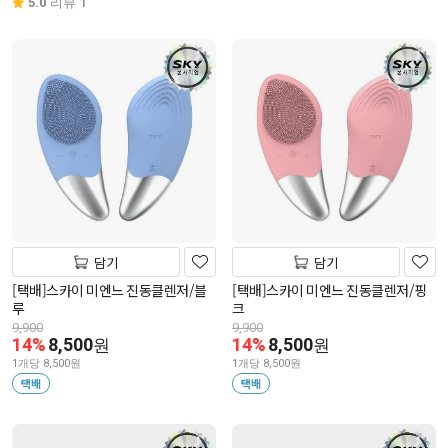
5.0
리뷰 1
담기
담기
[택배]스카이 미엔느 진동클렌저/블
[택배]스카이 미엔느 진동클렌저/핑
루
크
9,900
9,900
14%
8,500
14%
8,500
원
원
1개당 8,500원
1개당 8,500원
택배
택배