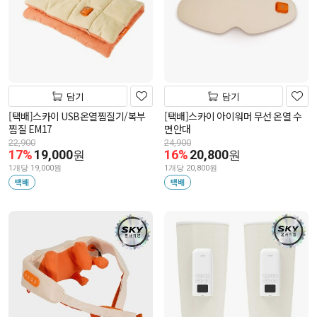
담기
담기
[택배]스카이 USB온열찜질기/복부
[택배]스카이 아이워머 무선 온열 수
찜질 EM17
면안대
22,900
24,900
17%
19,000
16%
20,800
원
원
1개당 19,000원
1개당 20,800원
택배
택배