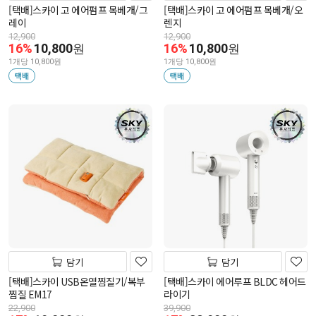
[택배]스카이 고 에어펌프 목베개/그
[택배]스카이 고 에어펌프 목베개/오
레이
렌지
12,900
12,900
16%
10,800
16%
10,800
원
원
1개당 10,800원
1개당 10,800원
택배
택배
담기
담기
[택배]스카이 USB온열찜질기/복부
[택배]스카이 에어루프 BLDC 헤어드
찜질 EM17
라이기
22,900
39,900