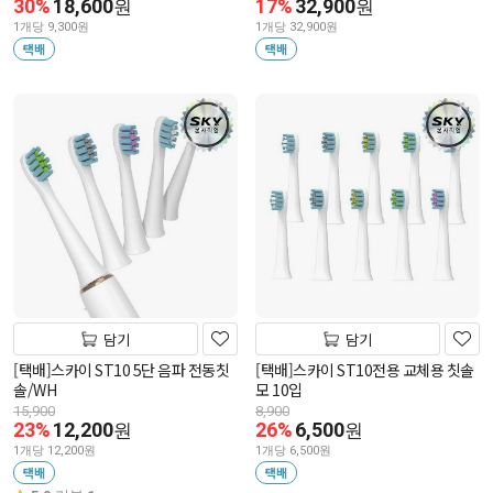
30%
18,600
17%
32,900
원
원
1개당 9,300원
1개당 32,900원
택배
택배
담기
담기
[택배]스카이 ST10 5단 음파 전동칫
[택배]스카이 ST10전용 교체용 칫솔
솔/WH
모 10입
15,900
8,900
23%
12,200
26%
6,500
원
원
1개당 12,200원
1개당 6,500원
택배
택배