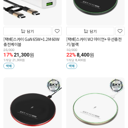
담기
담기
[택배]스카이 GaN 65W+1.2M 60W
[택배]스카이 W2 아이언+ 무선충전
충전케이블
기/블랙
25,900
10,900
17%
21,300
22%
8,400
원
원
1개당 21,300원
1개당 8,400원
택배
택배