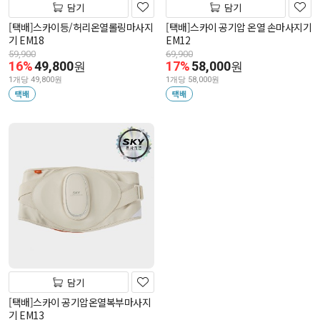
담기
담기
[택배]스카이등/허리온열롤링마사지
[택배]스카이 공기압 온열 손마사지기
기 EM18
EM12
59,900
69,900
16%
49,800
17%
58,000
원
원
1개당 49,800원
1개당 58,000원
택배
택배
담기
[택배]스카이 공기압온열복부마사지
기 EM13