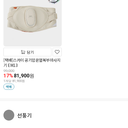
담기
[택배]스카이 공기압온열복부마사지
기 EM13
99,000
17%
81,900
원
1개당 81,900원
택배
선풍기