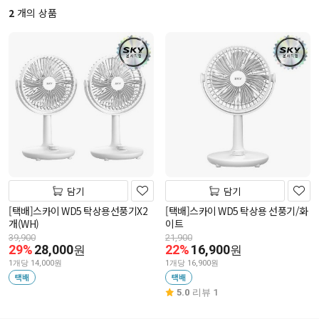
2
개의 상품
담기
담기
[택배]스카이 WD5 탁상용선풍기X2
[택배]스카이 WD5 탁상용 선풍기/화
개(WH)
이트
39,900
21,900
29%
28,000
22%
16,900
원
원
1개당 14,000원
1개당 16,900원
택배
택배
5.0
리뷰 1