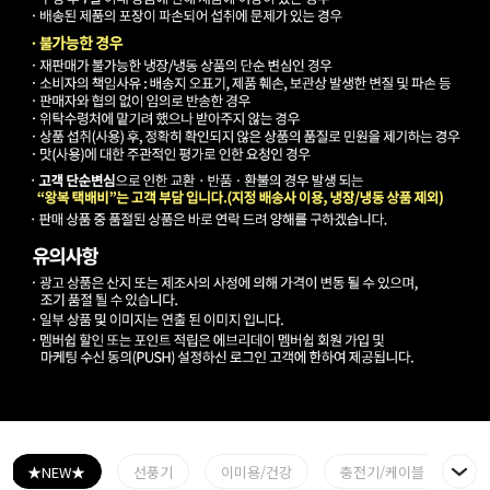
★NEW★
선풍기
이미용/건강
충전기/케이블
보