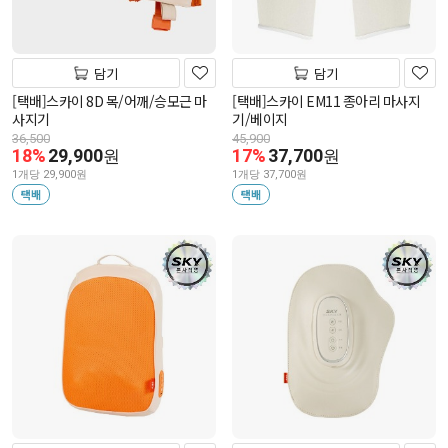
담기
담기
[택배]스카이 8D 목/어깨/승모근 마
[택배]스카이 EM11 종아리 마사지
사지기
기/베이지
36,500
45,900
18%
29,900
17%
37,700
원
원
1개당 29,900원
1개당 37,700원
택배
택배