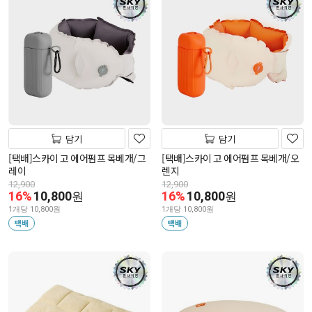
담기
담기
[택배]스카이 고 에어펌프 목베개/그
[택배]스카이 고 에어펌프 목베개/오
레이
렌지
12,900
12,900
16%
10,800
16%
10,800
원
원
1개당 10,800원
1개당 10,800원
택배
택배