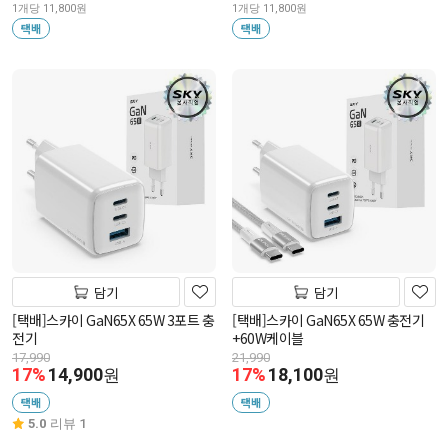
1개당 11,800원
1개당 11,800원
택배
택배
담기
담기
[택배]스카이 GaN65X 65W 3포트 충
[택배]스카이 GaN65X 65W 충전기
전기
+60W케이블
17,990
21,990
17%
14,900
17%
18,100
원
원
택배
택배
5.0
리뷰 1