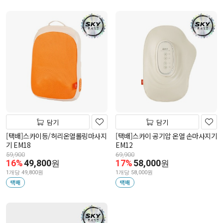
담기
담기
[택배]스카이등/허리온열롤링마사지
[택배]스카이 공기압 온열 손마사지기
기 EM18
EM12
59,900
69,900
16%
49,800
17%
58,000
원
원
1개당 49,800원
1개당 58,000원
택배
택배