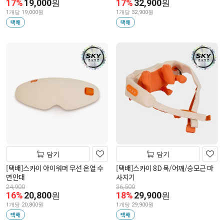
17%
19,000
17%
32,900
원
원
1개당 19,000원
1개당 32,900원
택배
택배
담기
담기
[택배]스카이 아이워머 무선 온열 수
[택배]스카이 8D 목/어깨/승모근 마
면안대
사지기
24,900
36,500
16%
20,800
18%
29,900
원
원
1개당 20,800원
1개당 29,900원
택배
택배