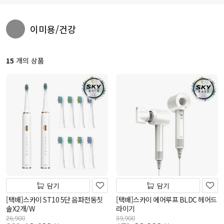
이미용/건강
15
개의 상품
담기
담기
[택배]스카이 ST10 5단 음파전동칫
[택배]스카이 에어루프 BLDC 헤어드
솔X2개/W
라이기
26,900
39,900