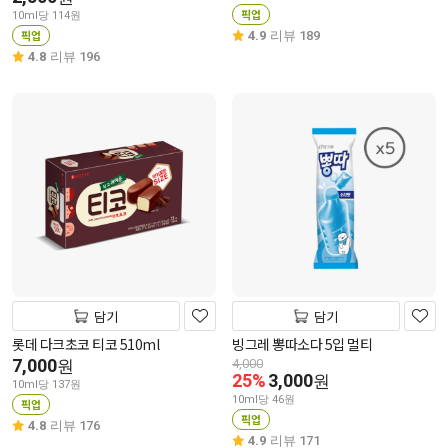
픽업
10ml당 114원
픽업
4.9
리뷰 189
4.8
리뷰 196
담기
담기
롯데 다크초코 티코 510ml
빙그레 뽕따소다 5입 멀티
7,000
원
4,000
25%
3,000
원
10ml당 137원
10ml당 46원
픽업
픽업
4.8
리뷰 176
4.9
리뷰 171