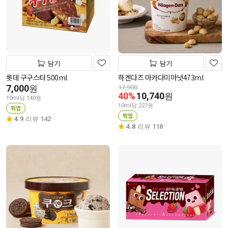
담기
담기
롯데 구구스타 500ml
하겐다즈 마카다미아넛473ml
7,000
원
17,900
40%
10,740
원
10ml당 140원
10ml당 227원
픽업
픽업
4.9
리뷰 142
4.8
리뷰 118