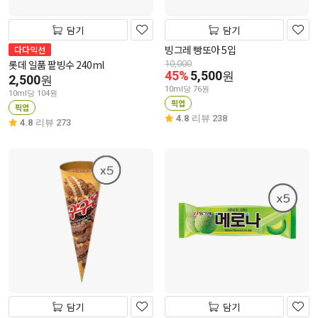
담기
담기
빙그레 빵또아 5입
다다익선
롯데 일품 팥빙수 240ml
10,000
45%
5,500
원
2,500
원
10ml당 76원
10ml당 104원
픽업
픽업
4.8
리뷰 238
4.8
리뷰 273
담기
담기