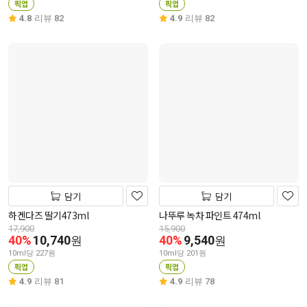
픽업
픽업
4.8
리뷰 82
4.9
리뷰 82
담기
담기
하겐다즈 딸기473ml
나뚜루 녹차 파인트 474ml
17,900
15,900
40%
10,740
40%
9,540
원
원
10ml당 227원
10ml당 201원
픽업
픽업
4.9
리뷰 81
4.9
리뷰 78