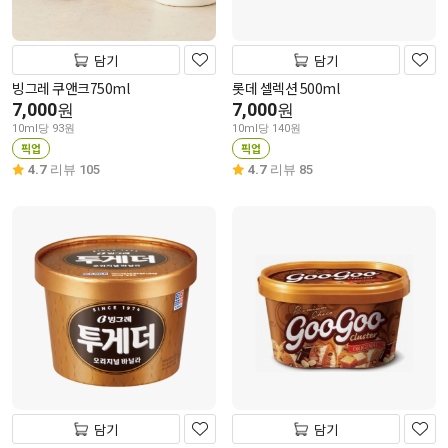
담기
담기
빙그레 쿠앤크750ml
롯데 셀렉션 500ml
7,000
7,000
원
원
10ml당 93원
10ml당 140원
픽업
픽업
4.7
리뷰 105
4.7
리뷰 85
담기
담기