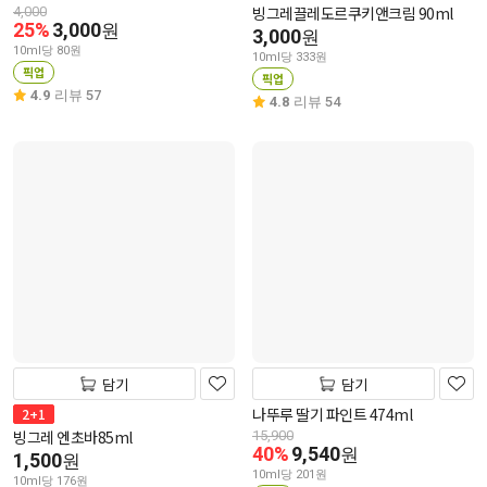
빙그레끌레도르쿠키앤크림 90ml
4,000
25%
3,000
원
3,000
원
10ml당 80원
10ml당 333원
픽업
픽업
4.9
리뷰 57
4.8
리뷰 54
담기
담기
나뚜루 딸기 파인트 474ml
2+1
빙그레 엔초바85ml
15,900
40%
9,540
원
1,500
원
10ml당 201원
10ml당 176원