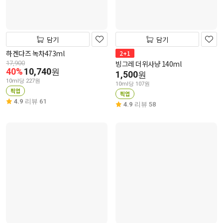
담기
담기
하겐다즈 녹차473ml
2+1
빙그레 더위사냥 140ml
17,900
40%
10,740
원
1,500
원
10ml당 227원
10ml당 107원
픽업
픽업
4.9
리뷰 61
4.9
리뷰 58