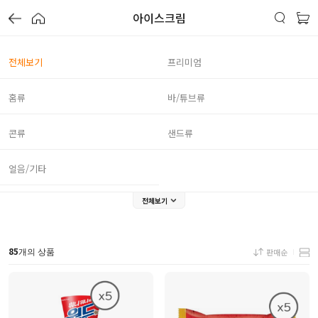
아이스크림
전체보기
프리미엄
홈류
바/튜브류
콘류
샌드류
얼음/기타
전체보기
85
판매순
개의 상품