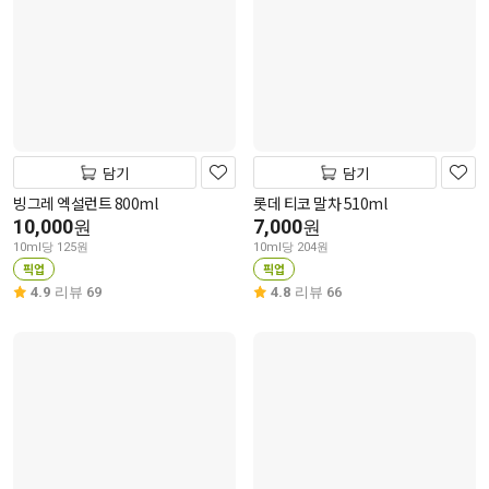
담기
담기
빙그레 엑설런트 800ml
롯데 티코 말차 510ml
10,000
7,000
원
원
10ml당 125원
10ml당 204원
픽업
픽업
4.9
리뷰 69
4.8
리뷰 66