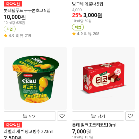
빙그레 메로나 5입
다다익선
롯데웰푸드 구구콘초코 5입
4,000
25%
3,000
원
10,000
원
10ml당 80원
10ml당 625원
픽업
픽업
4.9
리뷰 208
4.9
리뷰 219
담기
담기
롯데 밀크초코티코510ml
다다익선
라벨리 세부 망고빙수 220ml
7,000
원
2,500
원
10ml당 137원