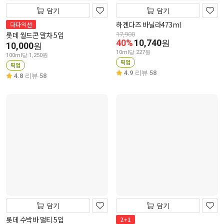
담기
담기
하겐다즈 바닐라473ml
다다익선
롯데 월드콘 말차 5입
17,900
40%
10,740
원
10,000
원
10ml당 227원
100ml당 1,250원
픽업
픽업
4.9
리뷰 58
4.8
리뷰 58
담기
담기
롯데 수박바 멀티 5입
2+1