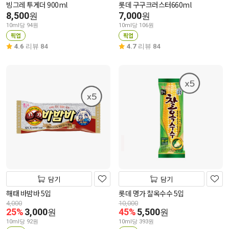
빙그레 투게더 900ml
롯데 구구크러스터660ml
8,500
7,000
원
원
10ml당 94원
10ml당 106원
픽업
픽업
4.6
리뷰 84
4.7
리뷰 84
담기
담기
해태 바밤바 5입
롯데 명가 찰옥수수 5입
4,000
10,000
25%
3,000
45%
5,500
원
원
10ml당 92원
10ml당 393원