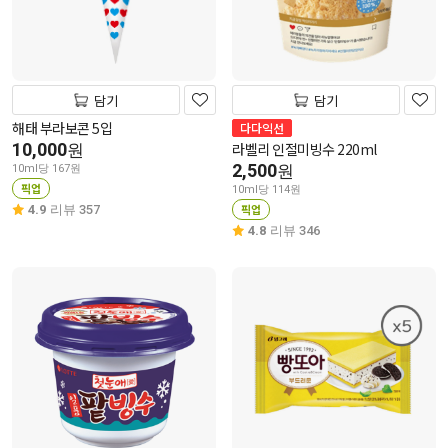
담기
담기
해태 부라보콘 5입
다다익선
10,000
라벨리 인절미빙수 220ml
원
2,500
원
10ml당 167원
픽업
10ml당 114원
픽업
4.9
리뷰 357
4.8
리뷰 346