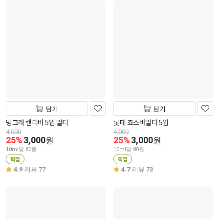
담기
담기
빙그레 캔디바 5입 멀티
롯데 죠스바멀티 5입
4,000
4,000
25%
3,000
25%
3,000
원
원
10ml당 80원
10ml당 80원
픽업
픽업
4.9
리뷰 77
4.7
리뷰 73