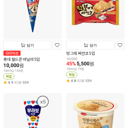
담기
담기
빙그레 싸만코 5입
다다익선
롯데 월드콘 바닐라 5입
10,000
45%
5,500
원
10,000
원
10ml당 73원
10ml당 156원
픽업
픽업
4.8
리뷰 539
4.9
리뷰 559