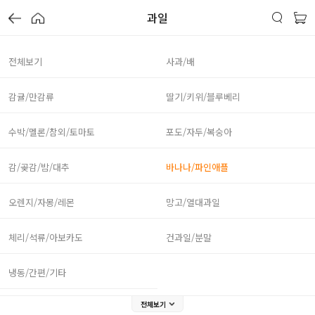
과일
전체보기
사과/배
감귤/만감류
딸기/키위/블루베리
수박/멜론/참외/토마토
포도/자두/복숭아
감/곶감/밤/대추
바나나/파인애플
오렌지/자몽/레몬
망고/열대과일
체리/석류/아보카도
건과일/분말
냉동/간편/기타
전체보기