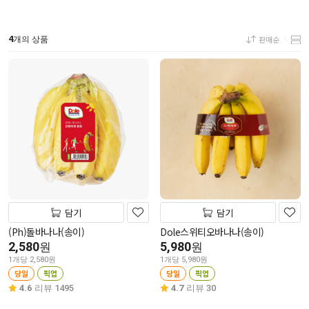
4
판매순
개의 상품
담기
담기
(Ph)돌바나나(송이)
Dole스위티오바나나(송이)
2,580
5,980
원
원
1개당 2,580원
1개당 5,980원
당일
픽업
당일
픽업
4.6
리뷰 1495
4.7
리뷰 30