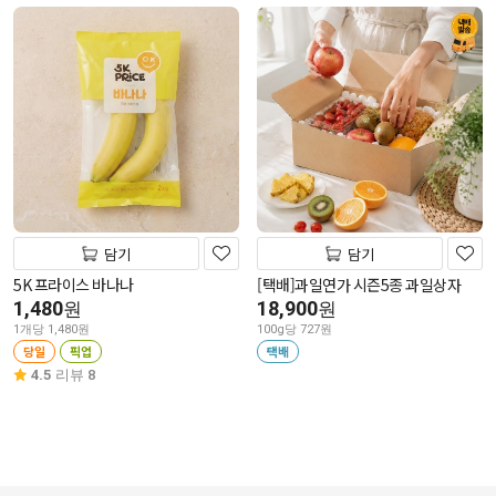
담기
담기
5K 프라이스 바나나
[택배]과일연가 시즌5종 과일상자
1,480
18,900
원
원
1개당 1,480원
100g당 727원
당일
픽업
택배
4.5
리뷰 8