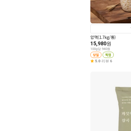
압맥(1.7kg/통)
15,980
원
100g당 940원
당일
픽업
5.0
리뷰 6