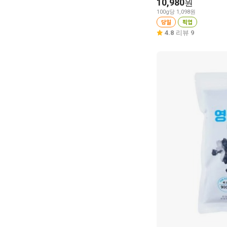
10,980
원
100g당 1,098원
당일
픽업
4.8
리뷰 9