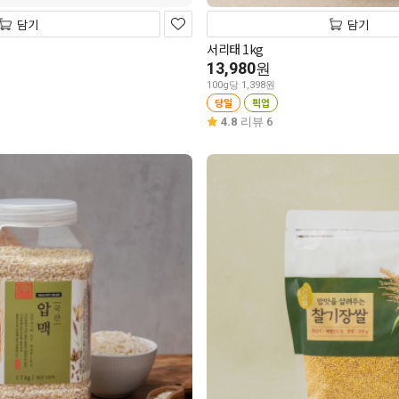
담기
담기
서리태 1kg
13,980
원
100g당 1,398원
당일
픽업
4.8
리뷰 6