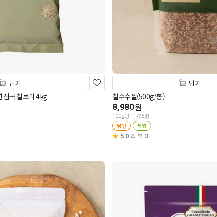
담기
담기
한잡곡 찰보리 4kg
찰수수쌀(500g/봉)
8,980
원
100g당 1,796원
당일
픽업
5.0
리뷰 3