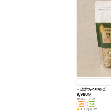
국산깐녹두(500g/봉)
9,980
원
100g당 1,996원
당일
픽업
4.7
리뷰 12