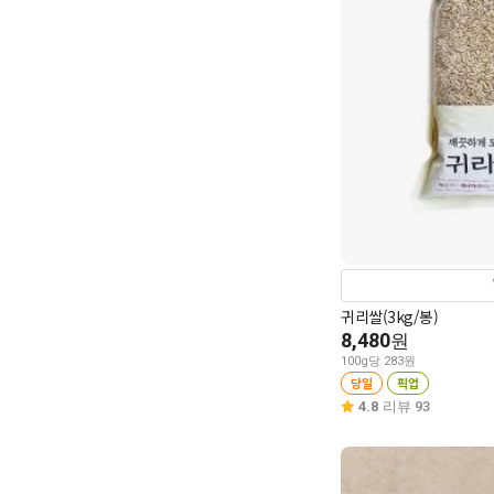
귀리쌀(3kg/봉)
8,480
원
100g당 283원
당일
픽업
4.8
리뷰 93