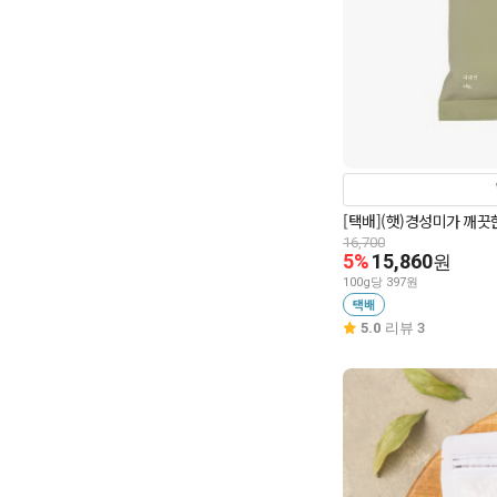
[택배](햇)경성미가 깨끗
16,700
5%
15,860
원
100g당 397원
택배
5.0
리뷰 3