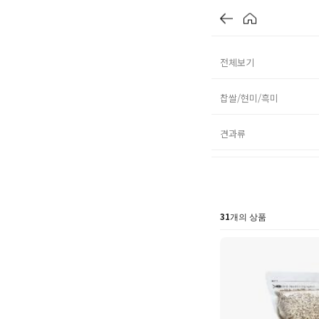
전체보기
찹쌀/현미/흑미
견과류
31
개의 상품