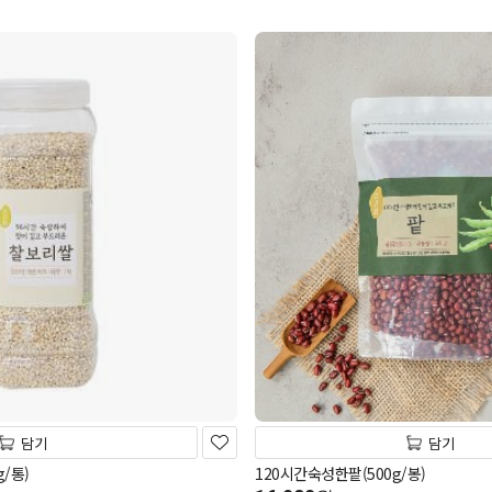
담기
담기
/통)
120시간숙성한팥(500g/봉)