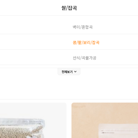
쌀/잡곡
백미/혼합곡
콩/팥/보리/잡곡
선식/곡물가공
전체보기