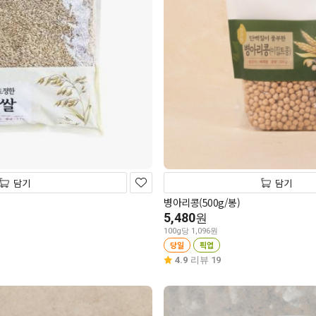
담기
담기
병아리콩(500g/봉)
5,480
원
100g당 1,096원
당일
픽업
4.9
리뷰 19