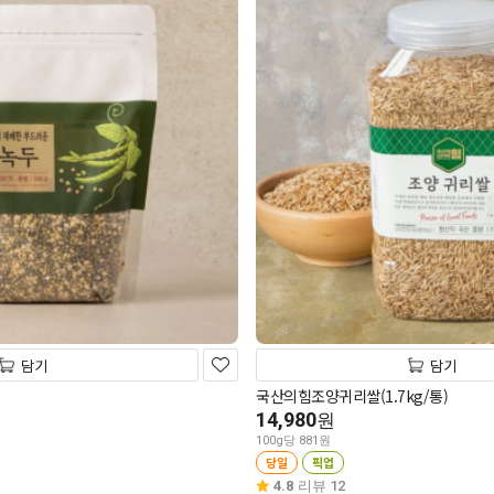
담기
담기
국산의힘조양귀리쌀(1.7kg/통)
14,980
원
100g당 881원
당일
픽업
4.8
리뷰 12