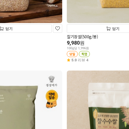
담기
담기
찰기장쌀(500g/봉)
9,980
원
100g당 1,996원
당일
픽업
5.0
리뷰 4