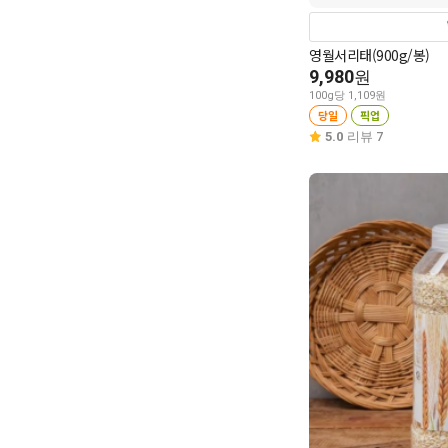
영월서리태(900g/봉)
9,980
원
100g당 1,109원
당일
픽업
5.0
리뷰 7