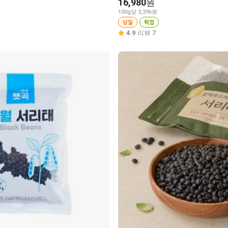
16,980
원
100g당 3,396원
당일
픽업
4.9
리뷰 7