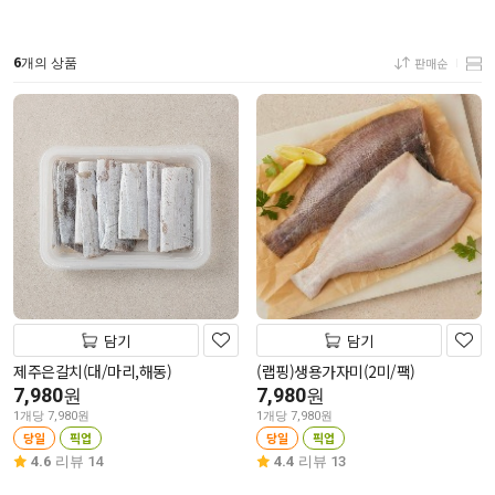
6
판매순
개의 상품
담기
담기
제주은갈치(대/마리,해동)
(랩핑)생용가자미(2미/팩)
7,980
7,980
원
원
1개당 7,980원
1개당 7,980원
당일
픽업
당일
픽업
4.6
리뷰 14
4.4
리뷰 13