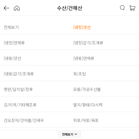
수산/건해산
전체보기
[냉장]생선
[냉장]연체류
[냉장]갑각/조개류
[냉동]생선
[냉동]연체류
[냉동]갑각/조개류
회/초밥
명란/날치알/장류
모둠/가공수산물
김/미역/기타해조류
멸치/황태/다시팩
건오징어/건어물/건새우
쥐포/어포/육포
전체보기