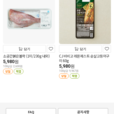
담기
담기
소금간붉은볼락 (1미/230g 내외)
CJ 비비고 레몬제스트 순살고등어구
이 60g
5,980
원
5,980
원
100g당 2,600원
당일
픽업
100g당 9,967원
당일
픽업
FAQ
공지사항