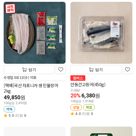
사전 예약
담기
담기
수령일 08/12(수) 이후
멤버스
안동간고등어(450g)
[택배]국산 자포니카 생 민물장어
2kg
7,980
20%
6,380
원
49,850
원
100g당 1,418원
100g당 2,493원
당일
픽업
택배
4.0
리뷰 8
5.0
리뷰 8