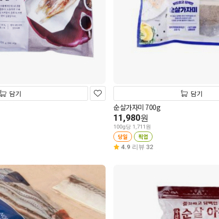
담기
담기
순살가자미 700g
11,980
원
100g당 1,711원
당일
픽업
4.9
리뷰 32