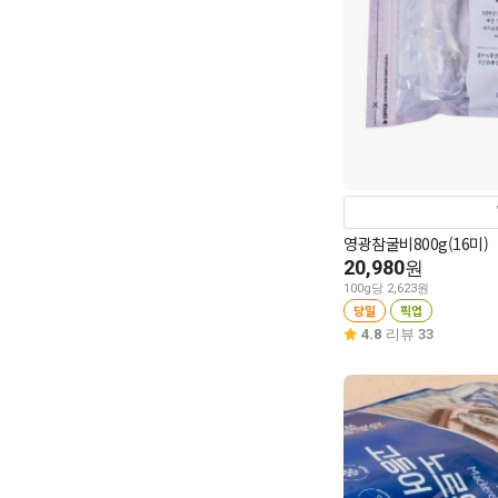
영광참굴비800g(16미)
20,980
원
100g당 2,623원
당일
픽업
4.8
리뷰 33