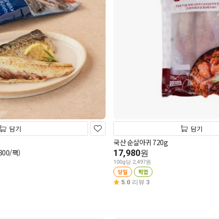
담기
담기
국산 순살아귀 720g
00/팩)
17,980
원
100g당 2,497원
당일
픽업
5.0
리뷰 3