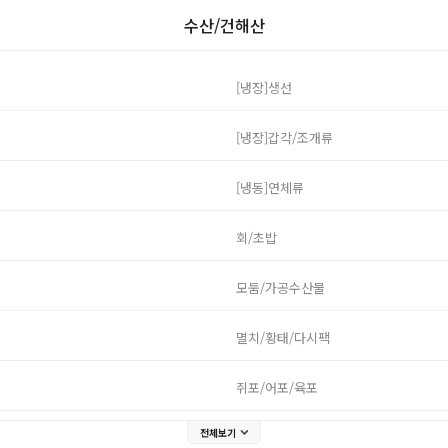
수산/건해산
[냉장]생선
[냉장]갑각/조개류
[냉동]연체류
회/초밥
모둠/가공수산물
멸치/황태/다시팩
쥐포/어포/육포
전체보기