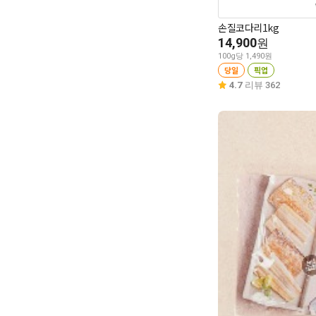
손질코다리1kg
14,900
원
100g당 1,490원
당일
픽업
4.7
리뷰 362