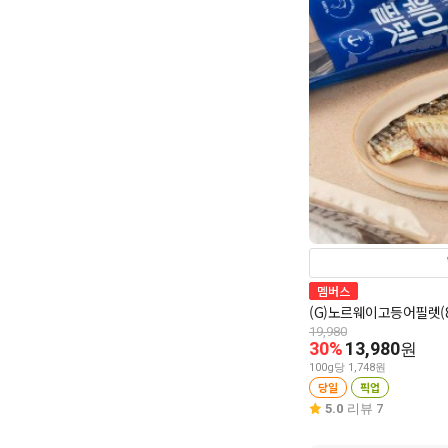
멤버스
(G)노르웨이고등어필렛(8
19,980
30%
13,980
원
100g당 1,748원
당일
픽업
5.0
리뷰 7