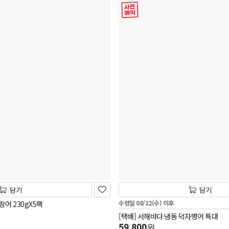
사전 예약
담기
담기
수령일 08/12(수) 이후
어 230gX5팩
[택배] 서해바다 냉동 덕자병어 특대
59,800
원