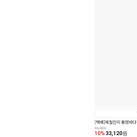
[택배]제철진미 통영바다장
36,800
10%
33,120
원