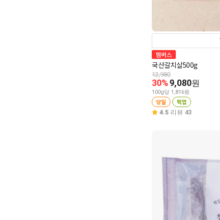
멤버스
국산갈치살500g
12,980
30%
9,080
원
100g당 1,816원
당일
픽업
4.5
리뷰 43