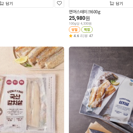
담기
담기
연어스테이크600g
25,980
원
100g당 4,330원
당일
픽업
4.6
리뷰 47