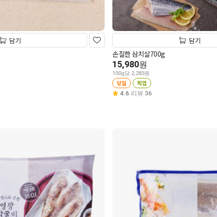
담기
담기
손질한 삼치살700g
15,980
원
100g당 2,283원
당일
픽업
4.6
리뷰 36