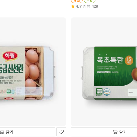
4.7
리뷰 428
담기
담기