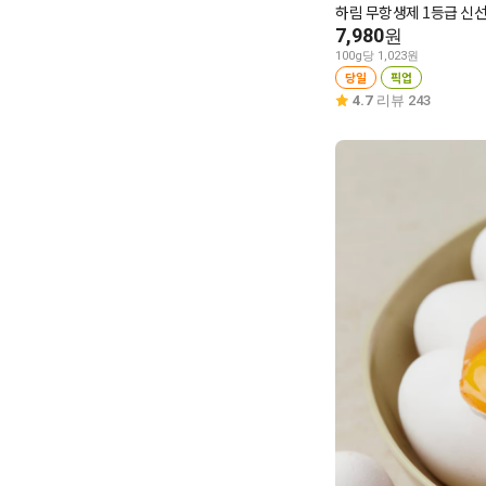
하림 무항생제 1등급 신선
7,980
원
100g당 1,023원
당일
픽업
4.7
리뷰 243