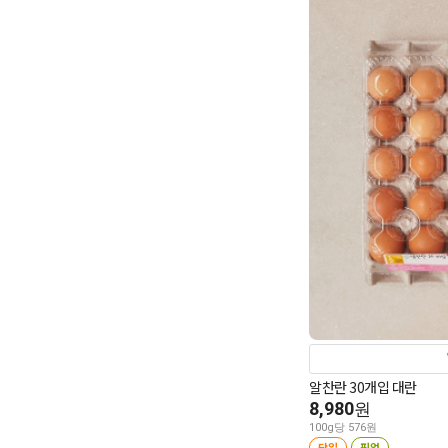
알찬란 30개입 대란
8,980
원
100g당 576원
당일
픽업