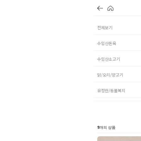
전체보기
수입산돈육
수입산소고기
닭/오리/양고기
유정란/동물복지
9
개의 상품