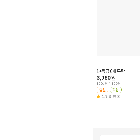
1+등급 6개 특란
3,980
원
100g당 1,106원
당일
픽업
4.7
리뷰 3