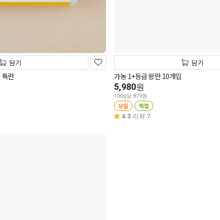
담기
담기
 특란
가농 1+등급 왕란 10개입
5,980
원
100g당 879원
당일
픽업
4.3
리뷰 7