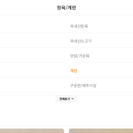
정육/계란
국내산돈육
국내산소고기
양념/가공육
계란
구운란/메추리알
전체보기