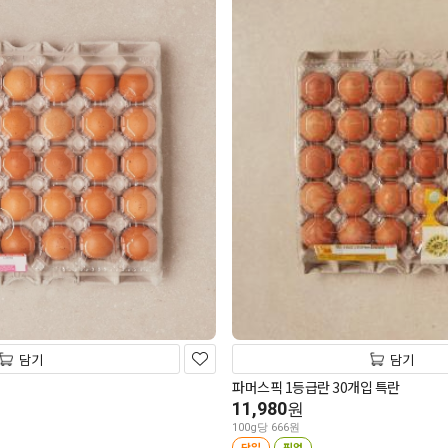
담기
담기
파머스픽 1등급란 30개입 특란
11,980
원
100g당 666원
당일
픽업