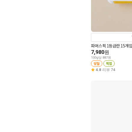
파머스픽 1등급란 15개입
7,980
원
100g당 887원
당일
픽업
4.8
리뷰 74