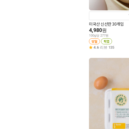
미국산 신선란 30개입
4,980
원
100g당 277원
당일
픽업
4.6
리뷰 135