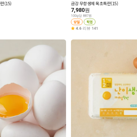
란(15)
금강 무항생제 목초특란(15)
7,980
원
100g당 887원
당일
픽업
4.6
리뷰 141