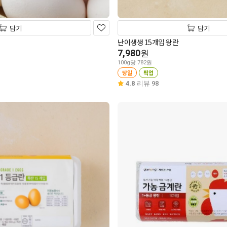
담기
담기
난이생생 15개입 왕란
7,980
원
100g당 782원
당일
픽업
4.8
리뷰 98