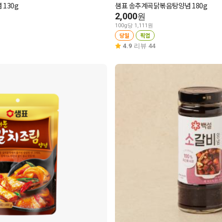
130g
샘표 송추계곡닭볶음탕양념 180g
2,000
원
100g당 1,111원
당일
픽업
4.9
리뷰 44