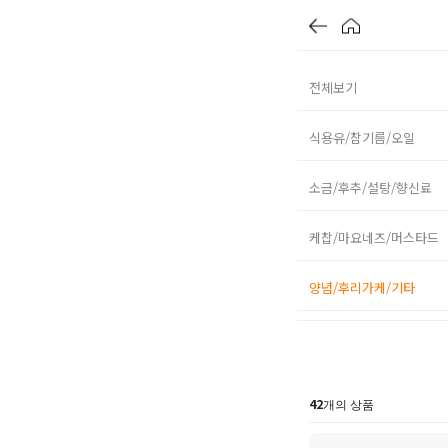
전체보기
식용유/참기름/오일
소금/후추/설탕/향신료
케찹/마요네즈/머스타드
양념/후리가케/기타
42
개의 상품