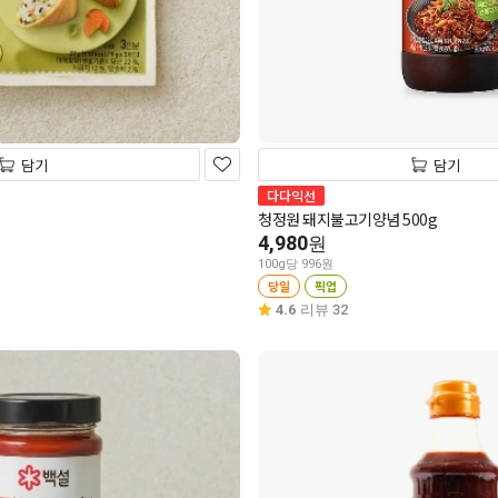
담기
담기
다다익선
청정원 돼지불고기양념 500g
4,980
원
100g당 996원
당일
픽업
4.6
리뷰 32