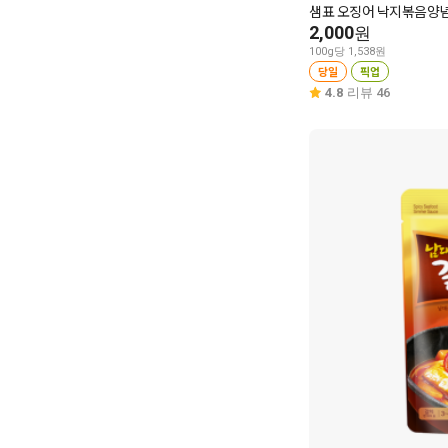
샘표 오징어 낙지볶음양념 
2,000
원
100g당 1,538원
당일
픽업
4.8
리뷰 46