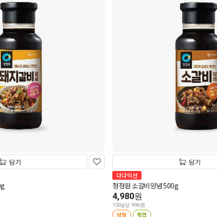
담기
담기
다다익선
g
청정원 소갈비양념 500g
4,980
원
100g당 996원
당일
픽업