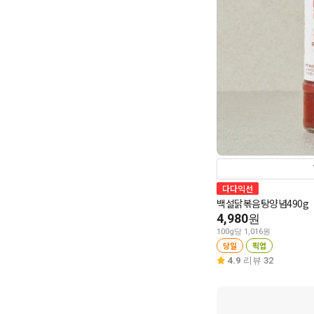
다다익선
백설닭볶음탕양념490g
4,980
원
100g당 1,016원
당일
픽업
4.9
리뷰 32