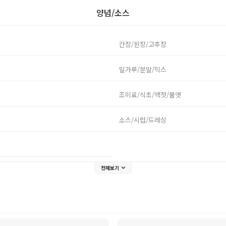
양념/소스
간장/된장/고추장
밀가루/분말/믹스
조미료/식초/액젓/물엿
소스/시럽/드레싱
전체보기