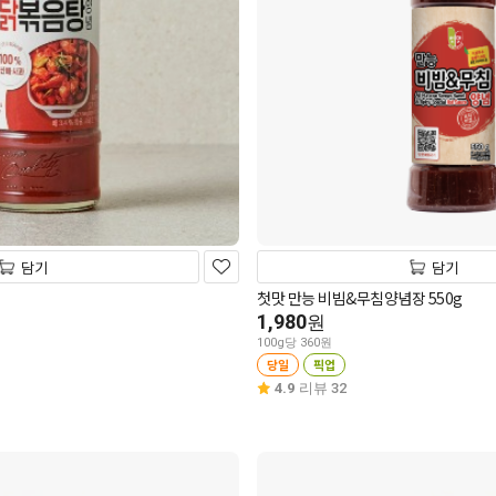
담기
담기
첫맛 만능 비빔&무침양념장 550g
1,980
원
100g당 360원
당일
픽업
4.9
리뷰 32