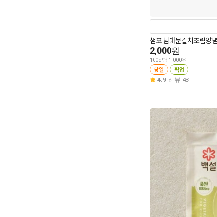
샘표 남대문갈치조림양념 
2,000
원
100g당 1,000원
당일
픽업
4.9
리뷰 43