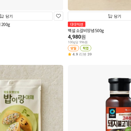
담기
담기
200g
다다익선
백설 소갈비양념 500g
4,980
원
100g당 996원
당일
픽업
4.9
리뷰 39