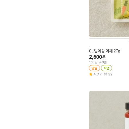
CJ 밥이랑 야채 27g
2,600
원
10g당 963원
당일
픽업
4.7
리뷰 32