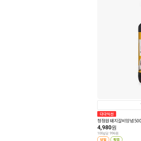
다다익선
청정원 돼지갈비양념 500
4,980
원
100g당 996원
당일
픽업