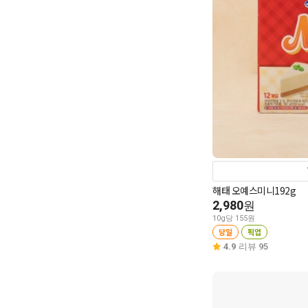
해태 오예스미니192g
2,980
원
10g당 155원
당일
픽업
4.9
리뷰 95