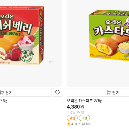
담기
담기
36g
오리온 카스타드 276g
4,380
원
10g당 159원
당일
픽업
4.8
리뷰 53