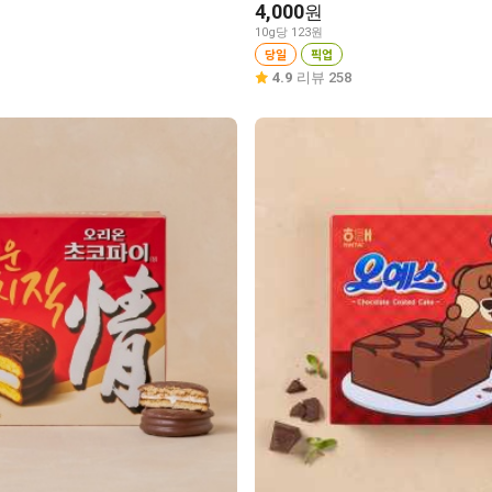
4,000
원
10g당 123원
당일
픽업
4.9
리뷰 258