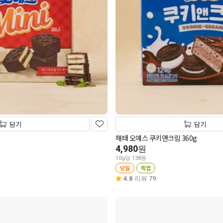
담기
담기
해태 오예스 쿠키앤크림 360g
4,980
원
10g당 138원
당일
픽업
4.8
리뷰 79