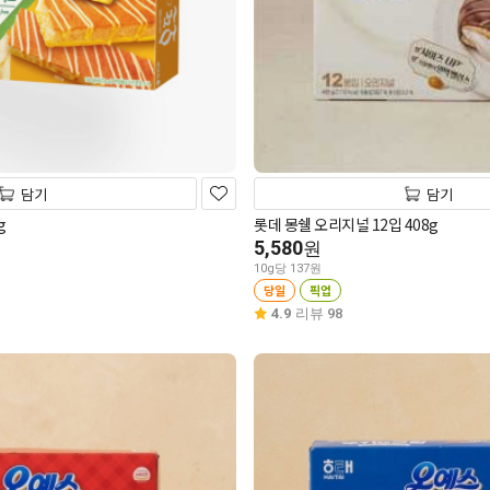
담기
담기
g
롯데 몽쉘 오리지널 12입 408g
5,580
원
10g당 137원
당일
픽업
4.9
리뷰 98