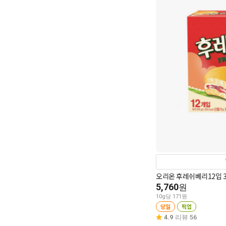
오리온 후레쉬베리12입 3
5,760
원
10g당 171원
당일
픽업
4.9
리뷰 56