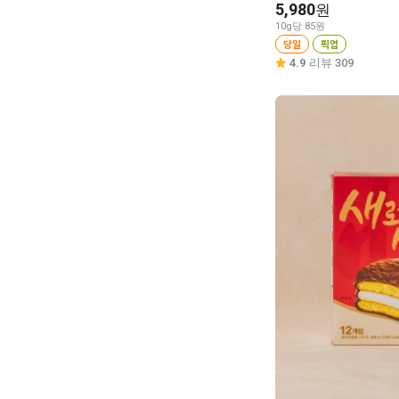
5,980
원
10g당 85원
당일
픽업
4.9
리뷰 309