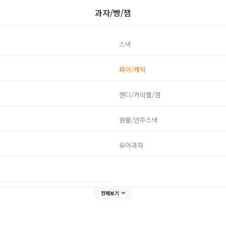
과자/빵/잼
스낵
파이/케익
캔디/카라멜/껌
원물/안주스낵
유아과자
전체보기