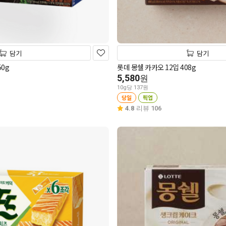
담기
담기
50g
롯데 몽쉘 카카오 12입 408g
5,580
원
10g당 137원
당일
픽업
4.8
리뷰 106