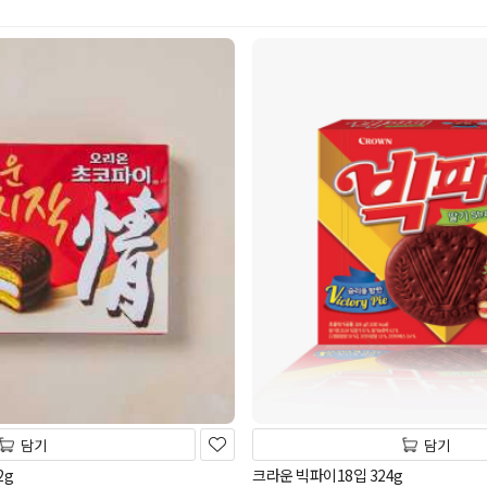
담기
담기
2g
크라운 빅파이18입 324g