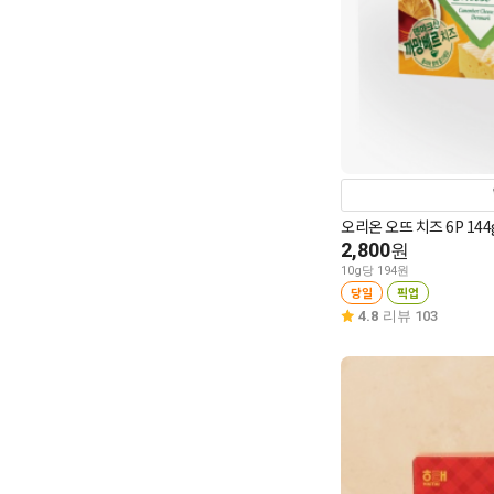
오리온 오뜨 치즈 6P 144
2,800
원
10g당 194원
당일
픽업
4.8
리뷰 103