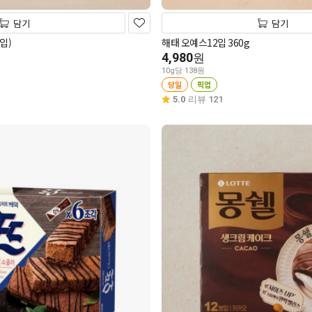
담기
담기
입)
해태 오예스12입 360g
4,980
원
10g당 138원
당일
픽업
5.0
리뷰 121