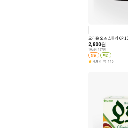
오리온 오뜨 쇼콜라 6P 1
2,800
원
10g당 187원
당일
픽업
4.8
리뷰 116