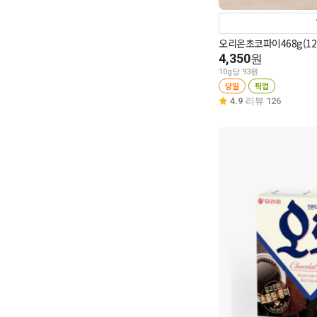
오리온초코파이468g(12
4,350
원
10g당 93원
당일
픽업
4.9
리뷰 126