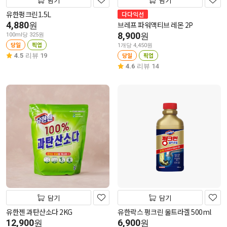
담기
담기
유한펑크린1.5L
다다익선
4,880
브레프 파워액티브 레몬 2P
원
8,900
원
100ml당 325원
당일
픽업
1개당 4,450원
당일
픽업
4.5
리뷰 19
4.6
리뷰 14
담기
담기
유한젠 과탄산소다 2KG
유한락스 펑크린 울트라겔 500ml
12,900
6,900
원
원