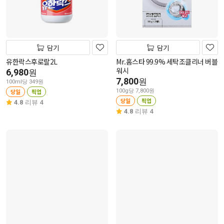
담기
담기
유한락스후로랄2L
Mr.홈스타 99.9% 세탁조클리너 버블
워시
6,980
원
7,800
원
100ml당 349원
당일
픽업
100g당 7,800원
당일
픽업
4.8
리뷰 4
4.8
리뷰 4