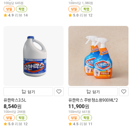
100g당 645원
100ml당 1,380원
당일
픽업
당일
픽업
4.9
리뷰 14
5.0
리뷰 12
담기
담기
유한락스3.5L
유한락스 주방청소용900ML*2
8,540
11,900
원
원
100ml당 244원
100ml당 661원
당일
픽업
당일
픽업
5.0
리뷰 12
4.5
리뷰 11