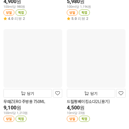
4,900
5,980
원
원
100ml당 980원
100ml당 1,196원
당일
픽업
당일
픽업
4.0
리뷰 2
5.0
리뷰 2
담기
담기
무때ZERO 주방용 750ML
드릴펑베이킹소다2L(용기)
9,100
4,500
원
원
100ml당 1,213원
10ml당 23원
당일
픽업
당일
픽업