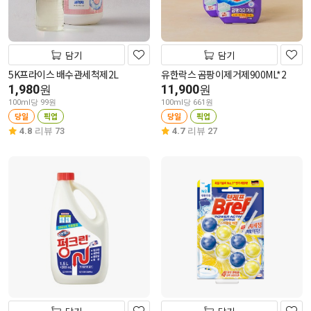
담기
담기
5K프라이스 배수관세척제2L
유한락스 곰팡이제거제900ML*2
1,980
11,900
원
원
100ml당 99원
100ml당 661원
당일
픽업
당일
픽업
4.8
리뷰 73
4.7
리뷰 27