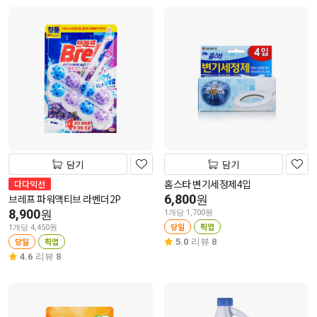
담기
담기
홈스타 변기세정제4입
다다익선
브레프 파워액티브 라벤더2P
6,800
원
8,900
원
1개당 1,700원
당일
픽업
1개당 4,450원
당일
픽업
5.0
리뷰 8
4.6
리뷰 8