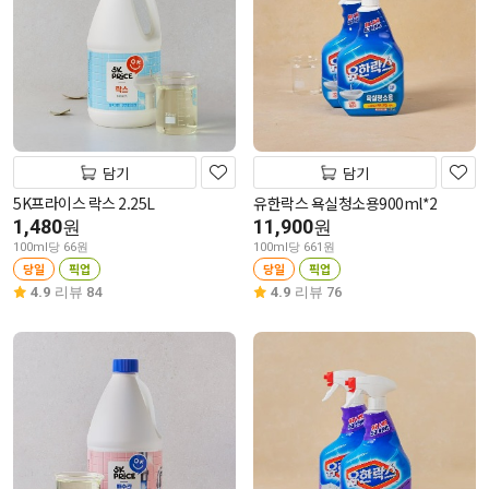
담기
담기
5K프라이스 락스 2.25L
유한락스 욕실청소용900ml*2
1,480
11,900
원
원
100ml당 66원
100ml당 661원
당일
픽업
당일
픽업
4.9
리뷰 84
4.9
리뷰 76