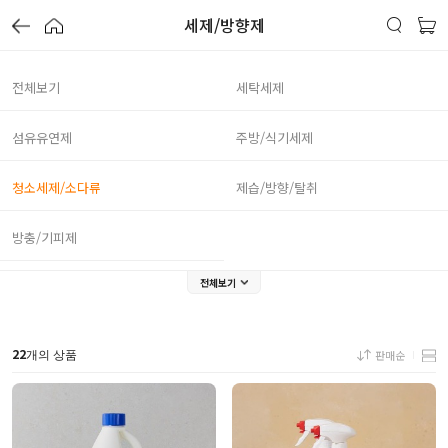
세제/방향제
전체보기
세탁세제
섬유유연제
주방/식기세제
청소세제/소다류
제습/방향/탈취
방충/기피제
전체보기
22
판매순
개의 상품