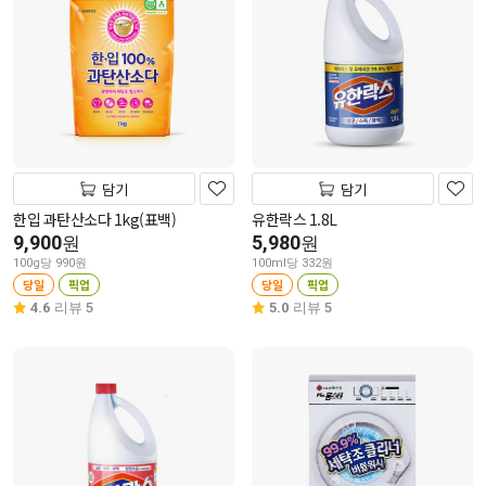
담기
담기
한입 과탄산소다 1kg(표백)
유한락스 1.8L
9,900
5,980
원
원
100g당 990원
100ml당 332원
당일
픽업
당일
픽업
4.6
리뷰 5
5.0
리뷰 5