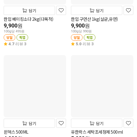
담기
담기
한입 베이킹소다 2kg(다목적)
한입 구연산 1kg(살균,유연)
9,900
9,900
원
원
100g당 495원
100g당 990원
당일
픽업
당일
픽업
4.7
리뷰 3
5.0
리뷰 3
담기
담기
윈덱스 500ML
유한락스 세탁조세정제 500ml