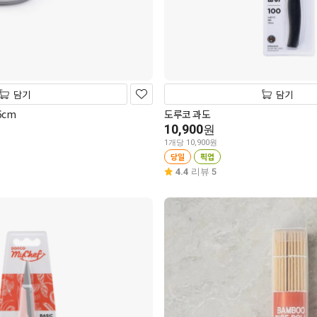
담기
담기
6cm
도루코 과도
10,900
원
1개당 10,900원
당일
픽업
4.4
리뷰 5