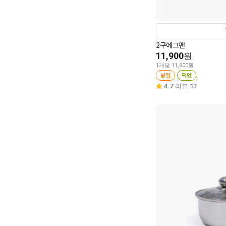
2구에그팬
11,900
원
1개당 11,900원
당일
픽업
4.7
리뷰 13