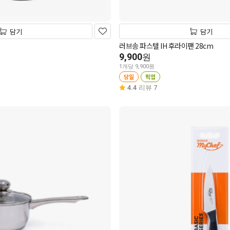
담기
담기
러브송 파스텔 IH 후라이팬 28cm
9,900
원
1개당 9,900원
당일
픽업
4.4
리뷰 7