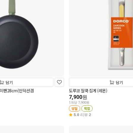
담기
담기
팬28cm(인덕션겸
도루코 잘쿡 집게 (레몬)
7,900
원
1개당 7,900원
당일
픽업
5.0
리뷰 2