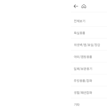
전체보기
욕실용품
위생백/랩/호일/장갑
야외/캠핑용품
밀폐/보관용기
주방용품/잡화
생활/패션잡화
기타