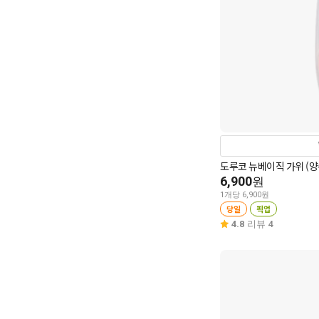
도루코 뉴베이직 가위 (양
6,900
원
1개당 6,900원
당일
픽업
4.8
리뷰 4