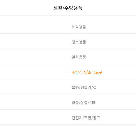
생활/주방용품
세탁용품
청소용품
일회용품
주방식기/조리도구
물병/텀블러/컵
방충/살충/기피
건전지/조명/공구