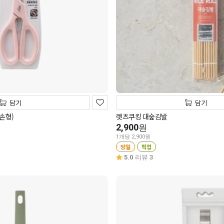
담기
담기
손형)
렛츠쿠킹 대숲김발
2,900
원
1개당 2,900원
당일
픽업
5.0
리뷰 3