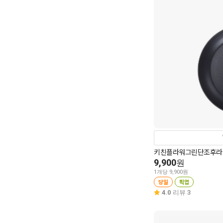
키친플라워그린단조후라이
9,900
원
1개당 9,900원
당일
픽업
4.0
리뷰 3