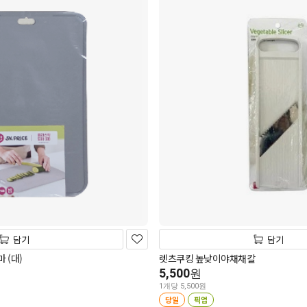
담기
담기
 (대)
렛츠쿠킹 높낮이야채채칼
5,500
원
1개당 5,500원
당일
픽업