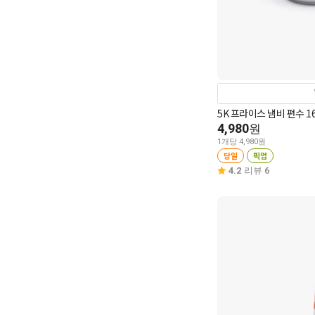
5K 프라이스 냄비 편수 1
4,980
원
1개당 4,980원
당일
픽업
4.2
리뷰 6