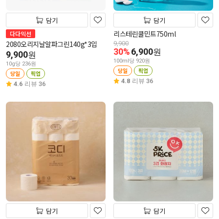
담기
담기
리스테린쿨민트750ml
다다익선
2080오리지날알파그린140g*3입
9,900
30%
6,900
원
9,900
원
100ml당 920원
10g당 236원
당일
픽업
당일
픽업
4.8
리뷰 36
4.6
리뷰 36
담기
담기