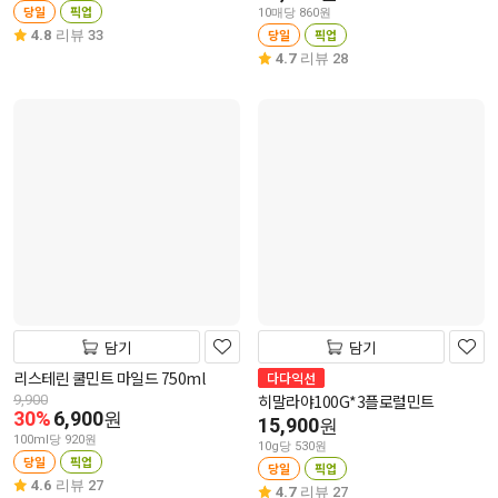
당일
픽업
10매당 860원
당일
픽업
4.8
리뷰 33
4.7
리뷰 28
담기
담기
리스테린 쿨민트 마일드 750ml
다다익선
히말라야100G*3플로럴민트
9,900
30%
6,900
원
15,900
원
100ml당 920원
10g당 530원
당일
픽업
당일
픽업
4.6
리뷰 27
4.7
리뷰 27