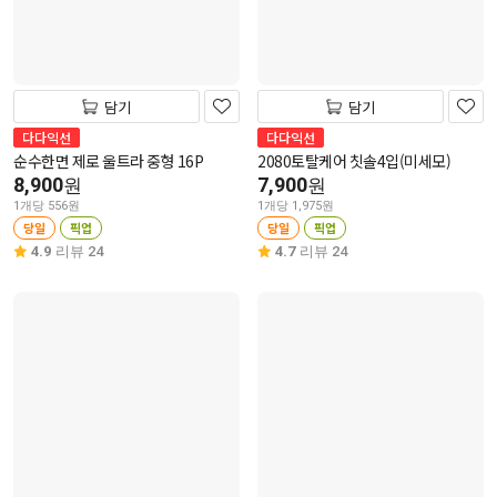
담기
담기
다다익선
다다익선
순수한면 제로 울트라 중형 16P
2080토탈케어 칫솔4입(미세모)
8,900
7,900
원
원
1개당 556원
1개당 1,975원
당일
픽업
당일
픽업
4.9
리뷰 24
4.7
리뷰 24