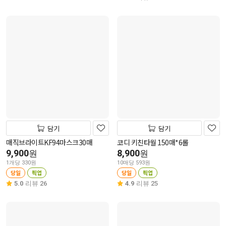
담기
담기
매직브라이트KF94마스크30매
코디 키친타월 150매*6롤
9,900
8,900
원
원
1개당 330원
10매당 593원
당일
픽업
당일
픽업
5.0
리뷰 26
4.9
리뷰 25