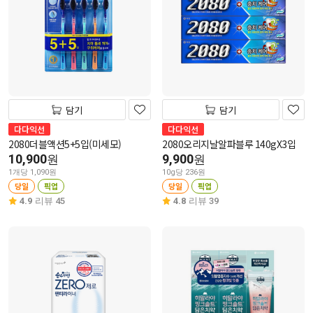
담기
담기
다다익선
다다익선
2080더블액션5+5입(미세모)
2080오리지날알파블루 140gX3입
10,900
9,900
원
원
1개당 1,090원
10g당 236원
당일
픽업
당일
픽업
4.9
리뷰 45
4.8
리뷰 39