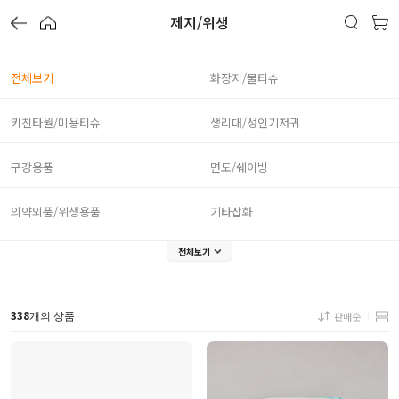
제지/위생
전체보기
화장지/물티슈
키친타월/미용티슈
생리대/성인기저귀
구강용품
면도/쉐이빙
의약외품/위생용품
기타잡화
전체보기
338
판매순
개의 상품