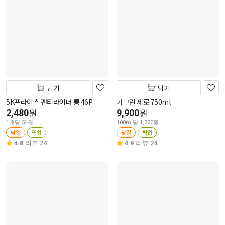
담기
담기
5K프라이스 팬티라이너 롱 46P
가그린 제로 750ml
2,480
9,900
원
원
1개당 54원
100ml당 1,320원
당일
픽업
당일
픽업
4.8
리뷰 24
4.9
리뷰 24