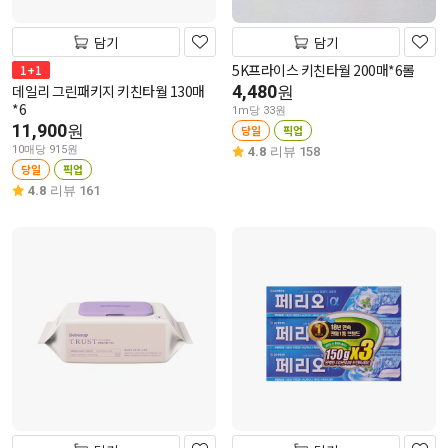
담기
담기
5K프라이스 키친타월 200매*6롤
1+1
데일리 그린패키지 키친타월 130매
4,480
원
*6
1m당 33원
11,900
원
당일
픽업
10매당 915원
4.8
리뷰 158
당일
픽업
4.8
리뷰 161