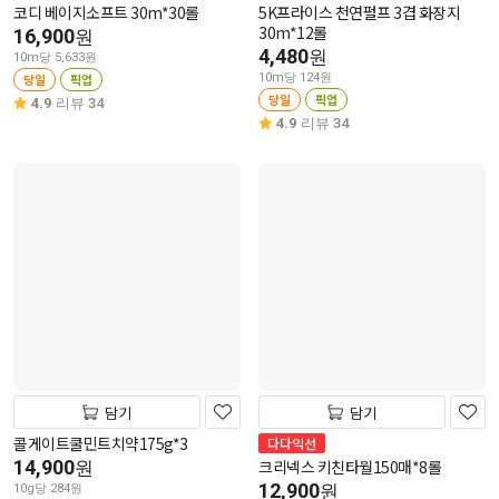
코디 베이지소프트 30m*30롤
5K프라이스 천연펄프 3겹 화장지
30m*12롤
16,900
원
4,480
원
10m당 5,633원
당일
픽업
10m당 124원
당일
픽업
4.9
리뷰 34
4.9
리뷰 34
담기
담기
콜게이트쿨민트치약175g*3
다다익선
14,900
크리넥스 키친타월150매*8롤
원
12,900
원
10g당 284원