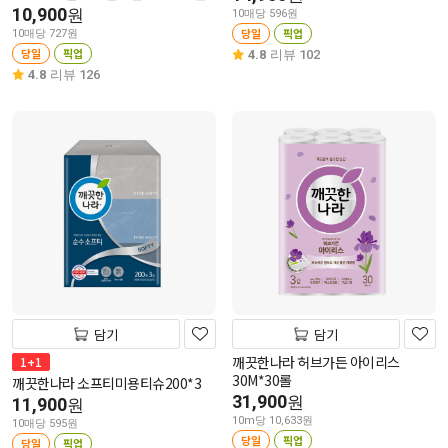
10,900
원
10매당 596원
당일
픽업
10매당 727원
당일
픽업
4.8
리뷰 102
4.8
리뷰 126
담기
담기
깨끗한나라 허브가든 아이리스
1+1
30M*30롤
깨끗한나라 소프티미용티슈200*3
31,900
원
11,900
원
10m당 10,633원
10매당 595원
당일
픽업
당일
픽업