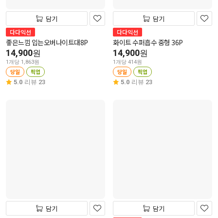
담기
담기
다다익선
다다익선
좋은느낌 입는오버나이트대8P
화이트 수퍼흡수 중형 36P
14,900
14,900
원
원
1개당 1,863원
1개당 414원
당일
픽업
당일
픽업
5.0
리뷰 23
5.0
리뷰 23
담기
담기