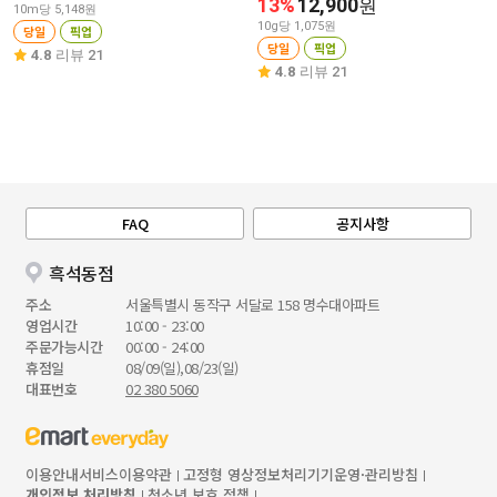
13%
12,900
원
10m당 5,148원
10g당 1,075원
당일
픽업
당일
픽업
4.8
리뷰 21
4.8
리뷰 21
FAQ
공지사항
흑석동점
주소
서울특별시 동작구 서달로 158 명수대아파트
영업시간
10:00 - 23:00
주문가능시간
00:00 - 24:00
휴점일
08/09(일),08/23(일)
대표번호
02 380 5060
이용안내
서비스이용약관
고정형 영상정보처리기기운영·관리방침
개인정보 처리방침
청소년 보호 정책