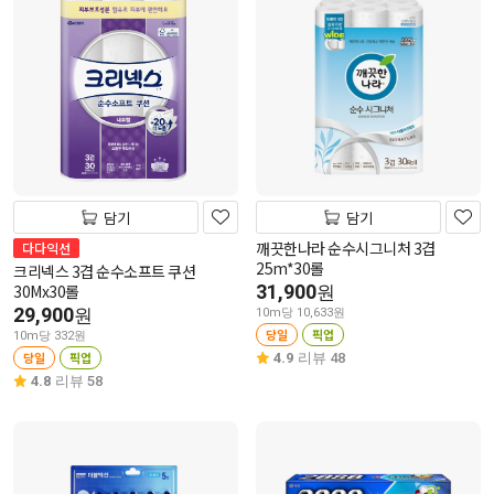
담기
담기
깨끗한나라 순수시그니처 3겹
다다익선
25m*30롤
크리넥스 3겹 순수소프트 쿠션
30Mx30롤
31,900
원
29,900
원
10m당 10,633원
당일
픽업
10m당 332원
당일
픽업
4.9
리뷰 48
4.8
리뷰 58