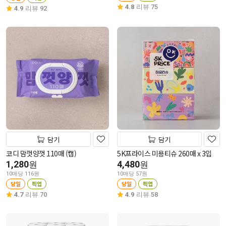
4.8
리뷰 75
4.9
리뷰 92
담기
담기
코디 맘껏양껏 110매 (캡)
5K프라이스 미용티슈 260매 x 3입
1,280
4,480
원
원
10매당 116원
10매당 57원
당일
픽업
당일
픽업
4.7
리뷰 70
4.9
리뷰 58