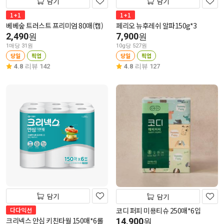
담기
담기
1+1
1+1
베베숲 트러스트 프리미엄 80매(캡)
페리오 뉴후레쉬 알파150g*3
2,490
7,900
원
원
1매당 31원
10g당 527원
당일
픽업
당일
픽업
4.8
리뷰 142
4.8
리뷰 127
담기
담기
다다익선
코디 퍼피 미용티슈 250매*6입
크리넥스 안심 키친타월 150매*6롤
14,900
원