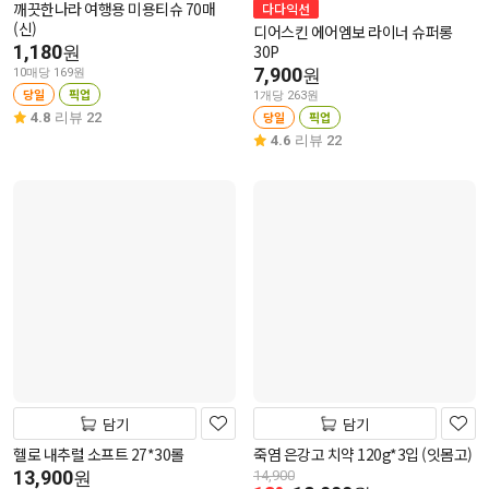
깨끗한나라 여행용 미용티슈 70매
다다익선
(신)
디어스킨 에어엠보 라이너 슈퍼롱
1,180
30P
원
7,900
원
10매당 169원
당일
픽업
1개당 263원
당일
픽업
4.8
리뷰 22
4.6
리뷰 22
담기
담기
헬로 내추럴 소프트 27*30롤
죽염 은강고 치약 120g*3입 (잇몸고)
13,900
원
14,900