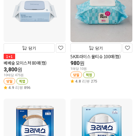
담기
담기
5K프라이스 물티슈 100매(캡)
1+1
베베숲 모이스처 80매(캡)
980
원
3,800
원
1매당 10원
당일
픽업
10매당 475원
당일
픽업
4.8
리뷰 275
4.9
리뷰 896