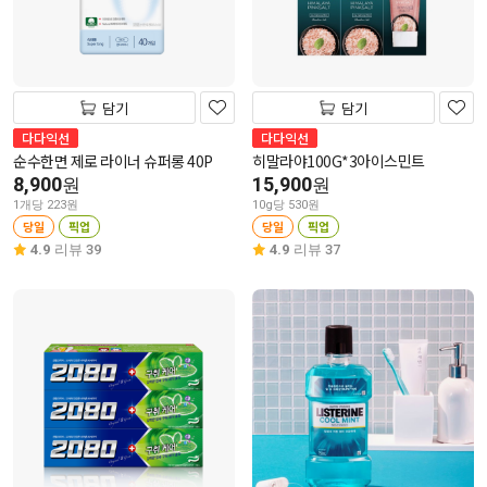
담기
담기
다다익선
다다익선
순수한면 제로 라이너 슈퍼롱 40P
히말라야100G*3아이스민트
8,900
15,900
원
원
1개당 223원
10g당 530원
당일
픽업
당일
픽업
4.9
리뷰 39
4.9
리뷰 37