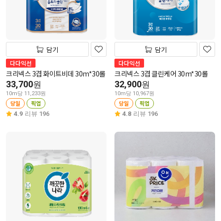
담기
담기
다다익선
다다익선
크리넥스 3겹 화이트비데 30m*30롤
크리넥스 3겹 클린케어 30m*30롤
33,700
32,900
원
원
10m당 11,233원
10m당 10,967원
당일
픽업
당일
픽업
4.9
리뷰 196
4.8
리뷰 196