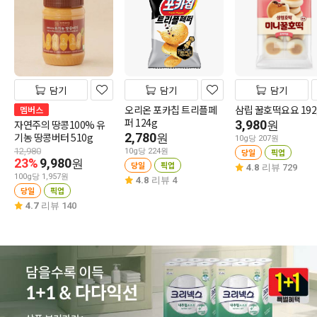
담기
담기
담기
오리온 포카칩 트리플페
삼립 꿀호떡요요 192
멤버스
퍼 124g
자연주의 땅콩100% 유
3,980
원
기농 땅콩버터 510g
2,780
원
10g당 207원
12,980
10g당 224원
당일
픽업
23%
9,980
원
당일
픽업
4.8
리뷰 729
100g당 1,957원
4.8
리뷰 4
당일
픽업
4.7
리뷰 140