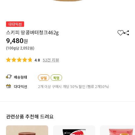
다다익선
스키피 땅콩버터청크462g
찜
공
9,480
원
하
유
(100g당 2,052원)
기
하
기
52건 리뷰
4.8
배송형태
당일
픽업
다다익선
2개 이상 구매시 개당 50% 할인 (쨈류 2개50%)
관련상품 추천해 드려요