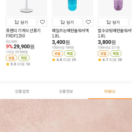
담기
담기
담기
퓨랜더 기계식 선풍기
매일쓰는에탄올워셔액
발수코팅에탄올워셔
FRDF1250
1.8L
1.8L
3,400
3,800
32,900
원
원
9%
29,900
원
100ml당 189원
100ml당 211원
1개당 29,900원
당일
픽업
당일
픽업
당일
픽업
4.8
리뷰 29
4.7
리뷰 28
5.0
리뷰 10
상품설명
상품정보
리뷰
(1)