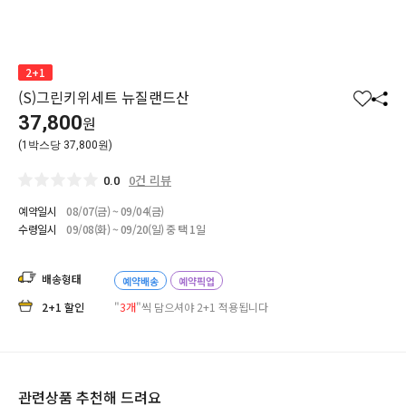
2+1
(S)그린키위세트 뉴질랜드산
찜
공
37,800
원
하
유
(1박스당 37,800원)
기
하
기
0건 리뷰
0.0
예약일시
08/07(금) ~ 09/04(금)
수령일시
09/08(화) ~ 09/20(일) 중 택 1일
배송형태
예약배송
예약픽업
2+1 할인
"
3개
"씩 담으셔야 2+1 적용됩니다
관련상품 추천해 드려요