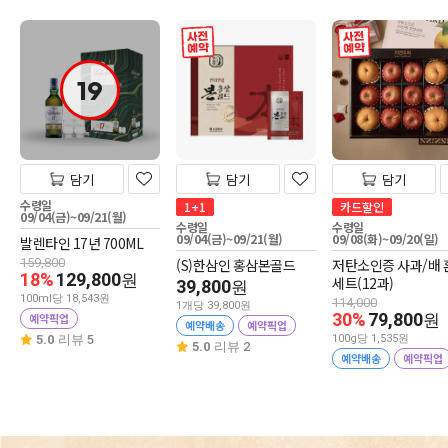
사전 예약
사전 예약
19
담기
담기
담기
수령일
1+1
카드할인
09/04(금)~09/21(월)
수령일
수령일
09/04(금)~09/21(월)
09/08(화)~09/20(일)
발렌타인 17년 700ML
159,800
(S)한삼인 홍삼본골드
저탄소인증 사과/배 
18%
129,800
원
세트(12과)
39,800
원
100ml당 18,543원
114,000
1개당 39,800원
30%
79,800
예약픽업
원
예약배송
예약픽업
5.0
리뷰 5
100g당 1,535원
5.0
리뷰 2
예약배송
예약픽업