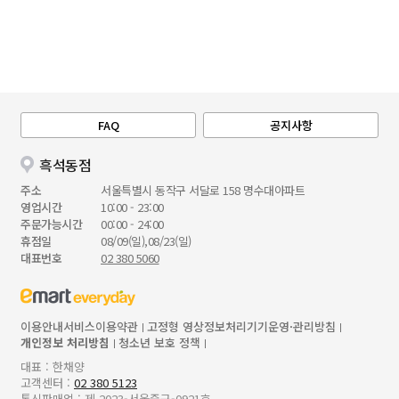
FAQ
공지사항
흑석동점
주소
서울특별시 동작구 서달로 158 명수대아파트
영업시간
10:00 - 23:00
주문가능시간
00:00 - 24:00
휴점일
08/09(일),08/23(일)
대표번호
02 380 5060
이용안내
서비스이용약관
고정형 영상정보처리기기운영·관리방침
개인정보 처리방침
청소년 보호 정책
대표 : 한채양
고객센터 :
02 380 5123
통신판매업 : 제 2023-서울중구-0921호