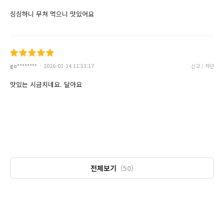
싱싱하니 무쳐 먹으니 맛있어요
go********
2026-01-14 11:53:17
신고 / 차단
맛있는 시금치네요. 달아요
전체보기
(50)