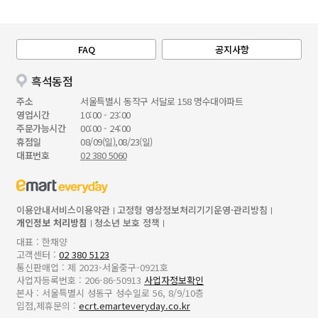
FAQ
공지사항
흑석동점
주소
서울특별시 동작구 서달로 158 명수대아파트
영업시간
10:00 - 23:00
주문가능시간
00:00 - 24:00
휴점일
08/09(일),08/23(일)
대표번호
02 380 5060
이용안내
서비스이용약관
고정형 영상정보처리기기운영·관리방침
개인정보 처리방침
청소년 보호 정책
대표 : 한채양
고객센터 :
02 380 5123
통신판매업 : 제 2023-서울중구-0921호
사업자등록번호 : 206-86-50913
사업자정보확인
본사 : 서울특별시 성동구 성수일로 56, 8/9/10층
입점,제휴문의 :
ecrt.emarteveryday.co.kr