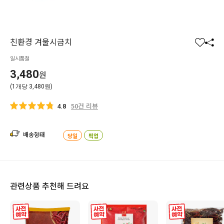
친환경 겨울시금치
찜
공
일시품절
하
유
기
하
3,480
원
기
(1개당 3,480원)
50건 리뷰
4.8
배송형태
당일
픽업
관련상품 추천해 드려요
사전 예약
사전 예약
사전 예약