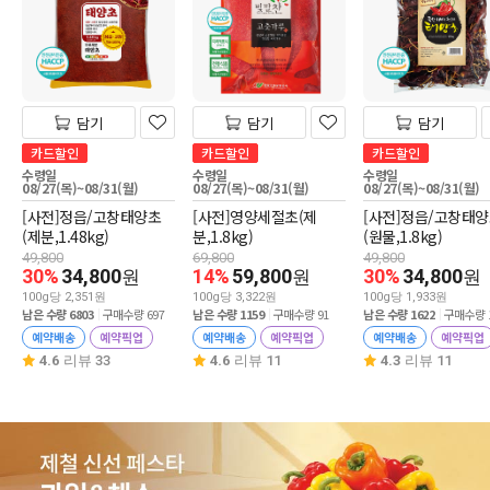
담기
담기
담기
카드할인
카드할인
카드할인
수령일
수령일
수령일
08/27(목)~08/31(월)
08/27(목)~08/31(월)
08/27(목)~08/31(월)
[사전]정읍/고창태양초
[사전]영양세절초(제
[사전]정읍/고창태
(제분,1.48kg)
분,1.8kg)
(원물,1.8kg)
49,800
69,800
49,800
30%
34,800
14%
59,800
30%
34,800
원
원
원
100g당 2,351원
100g당 3,322원
100g당 1,933원
남은 수량 6803
구매수량 697
남은 수량 1159
구매수량 91
남은 수량 1622
구매수량 1
예약배송
예약픽업
예약배송
예약픽업
예약배송
예약픽업
4.6
리뷰 33
4.6
리뷰 11
4.3
리뷰 11