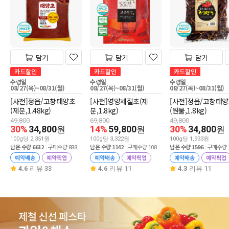
담기
담기
담기
카드할인
카드할인
카드할인
수령일
수령일
수령일
08/27(목)~08/31(월)
08/27(목)~08/31(월)
08/27(목)~08/31(월)
[사전]정읍/고창태양초
[사전]영양세절초(제
[사전]정읍/고창태
(제분,1.48kg)
분,1.8kg)
(원물,1.8kg)
49,800
69,800
49,800
30%
34,800
14%
59,800
30%
34,800
원
원
원
100g당 2,351원
100g당 3,322원
100g당 1,933원
남은 수량 6612
구매수량 888
남은 수량 1142
구매수량 108
남은 수량 1596
구매수량 1
예약배송
예약픽업
예약배송
예약픽업
예약배송
예약픽업
4.6
리뷰 33
4.6
리뷰 11
4.3
리뷰 11