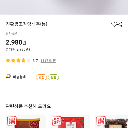
친환경조각양배추(통)
찜
공
일시품절
하
유
기
하
2,980
원
기
(1개당 2,980원)
11건 리뷰
3.7
배송형태
당일
픽업
관련상품 추천해 드려요
사전 예약
사전 예약
사전 예약