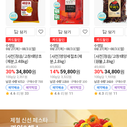
담기
담기
담기
카드할인
카드할인
카드할인
수령일
수령일
수령일
08/27(목)~08/31(월)
08/27(목)~08/31(월)
08/27(목)~08/31(월)
[사전]정읍/고창태양초
[사전]영양세절초(제
[사전]정읍/고창태
(제분,1.48kg)
분,1.8kg)
(원물,1.8kg)
49,800
69,800
49,800
30%
34,800
14%
59,800
30%
34,800
원
원
원
100g당 2,351원
100g당 3,322원
100g당 1,933원
남은 수량 6712
구매수량 788
남은 수량 1150
구매수량 100
남은 수량 1610
구매수량 1
예약배송
예약픽업
예약배송
예약픽업
예약배송
예약픽업
4.6
리뷰 33
4.6
리뷰 11
4.3
리뷰 11