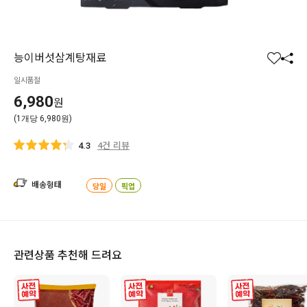
능이버섯삼계탕재료
찜
공
일시품절
하
유
기
하
6,980
원
기
(1개당 6,980원)
4건 리뷰
4.3
배송형태
당일
픽업
관련상품 추천해 드려요
사전 예약
사전 예약
사전 예약