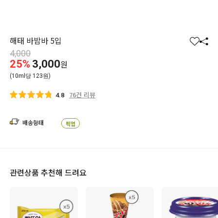
해태 바밤바 5입
찜
공
4,000
하
유
25%
3,000
원
기
하
(10ml당 123원)
기
76건 리뷰
4.8
배송형태
픽업
관련상품 추천해 드려요