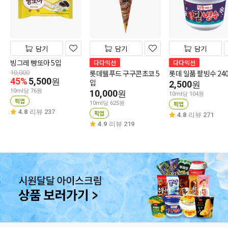
담기
담기
담기
빙그레 빵또아 5입
다다익선
다다익선
롯데웰푸드 구구콘초코 5
롯데 일품 팥빙수 24
10,000
45%
5,500
원
입
2,500
원
10ml당 76원
10,000
원
10ml당 104원
픽업
10ml당 625원
픽업
4.8
리뷰 237
픽업
4.8
리뷰 271
4.9
리뷰 219