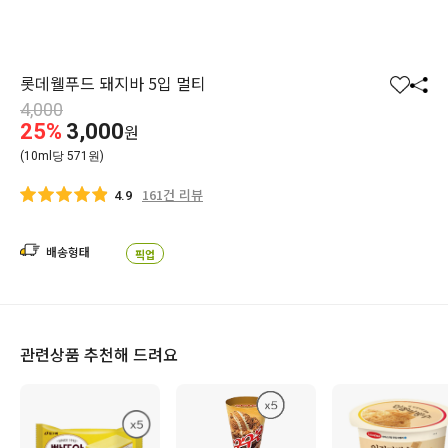
롯데웰푸드 돼지바 5입 멀티
찜
공
4,000
하
유
25%
3,000
원
기
하
(10ml당 571원)
기
161건 리뷰
4.9
배송형태
픽업
관련상품 추천해 드려요