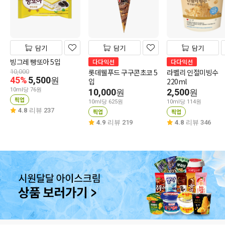
담기
담기
담기
빙그레 빵또아 5입
다다익선
다다익선
롯데웰푸드 구구콘초코 5
라벨리 인절미빙수
10,000
45%
5,500
원
입
220ml
10ml당 76원
10,000
2,500
원
원
픽업
10ml당 625원
10ml당 114원
4.8
리뷰 237
픽업
픽업
4.9
리뷰 219
4.8
리뷰 346