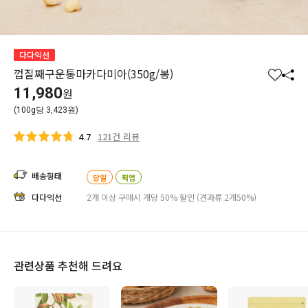
다다익선
껍질째구운통마카다미아(350g/봉)
찜
공
11,980
원
하
유
(100g당 3,423원)
기
하
기
121건 리뷰
4.7
배송형태
당일
픽업
다다익선
2개 이상 구매시 개당 50% 할인 (견과류 2개50%)
관련상품 추천해 드려요