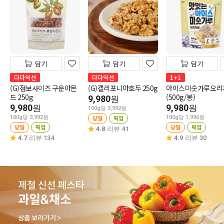
담기
담기
담기
다다익선
다다익선
1+1
(G)점보사이즈 구운아몬
(G)캘리포니아호두 250g
아이스미숫가루오리
드 250g
(500g/봉)
9,980
원
9,980
9,980
원
원
100g당 3,992원
100g당 3,992원
당일
픽업
100g당 1,996원
당일
픽업
당일
픽업
4.8
리뷰 41
4.7
리뷰 134
4.9
리뷰 30