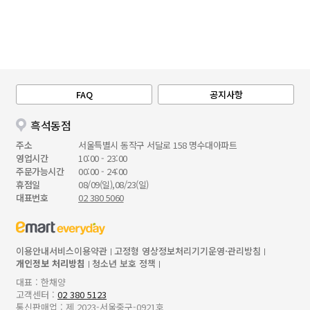
FAQ
공지사항
흑석동점
주소
서울특별시 동작구 서달로 158 명수대아파트
영업시간
10:00 - 23:00
주문가능시간
00:00 - 24:00
휴점일
08/09(일),08/23(일)
대표번호
02 380 5060
이용안내
서비스이용약관
고정형 영상정보처리기기운영·관리방침
개인정보 처리방침
청소년 보호 정책
대표 : 한채양
고객센터 :
02 380 5123
통신판매업 : 제 2023-서울중구-0921호