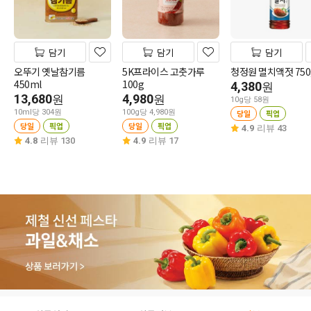
담기
담기
담기
오뚜기 옛날참기름
5K프라이스 고춧가루
청정원 멸치액젓 750
450ml
100g
4,380
원
13,680
4,980
원
원
10g당 58원
10ml당 304원
100g당 4,980원
당일
픽업
당일
픽업
당일
픽업
4.9
리뷰 43
4.8
리뷰 130
4.9
리뷰 17