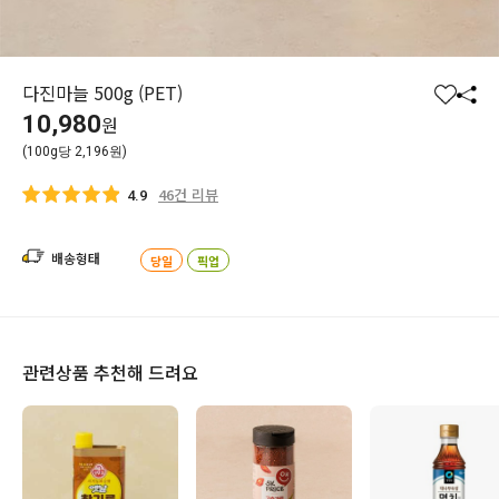
다진마늘 500g (PET)
찜
공
10,980
원
하
유
(100g당 2,196원)
기
하
기
46건 리뷰
4.9
배송형태
당일
픽업
관련상품 추천해 드려요