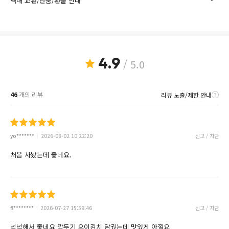
택배 교환/반품/환불 안내
4.9
/ 5.0
46
개의 리뷰
리뷰 노출/제한 안내
yo*******
2026-08-02 10:22:20
신고 / 차단
처음 사봤는데 좋네요.
fl********
2026-07-27 15:59:46
신고 / 차단
넉넉해서 좋네요 깍두기 오이김치 담궜는데 맛있게 아낄요