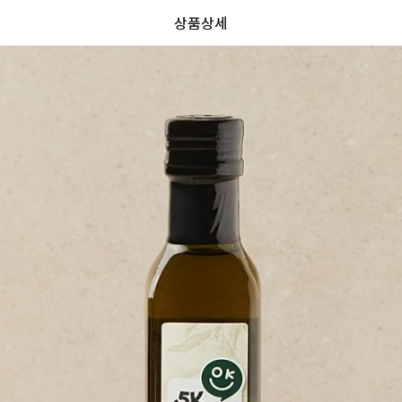
상품상세
가
가
할
별
할
별
인
5
인
5
격
격
전
개
전
개
가
만
가
만
격
점
격
점
중
중