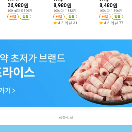
26,980
8,980
8,480
원
원
원
100ml당 5,396원
100g당 1,382원
100g당 1,696원
당일
픽업
당일
픽업
당일
픽업
4.8
리뷰 31
4.8
리뷰 77
상품정보