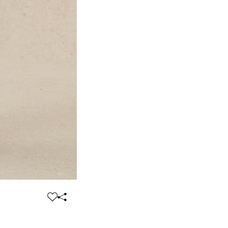
찜
공
하
유
기
하