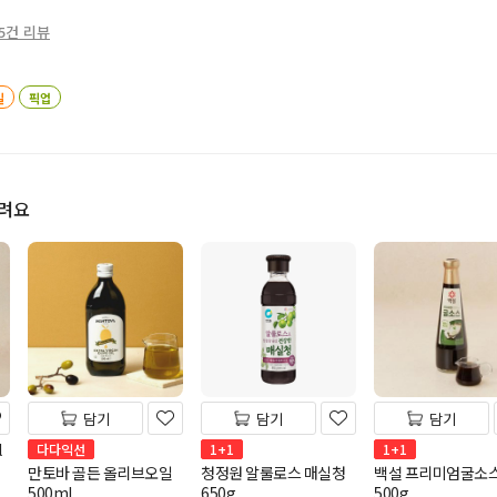
5건 리뷰
일
픽업
드려요
담기
담기
담기
l
다다익선
1+1
1+1
만토바 골든 올리브오일
청정원 알룰로스 매실청
백설 프리미엄굴소
500ml
650g
500g