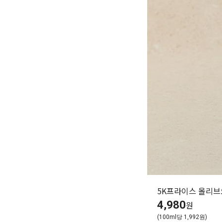
5K프라이스 올리브오
4,980
원
(100ml당 1,992원)