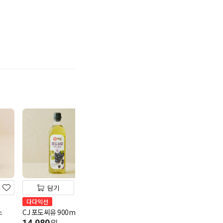
기
담기
담기
담기
청정원 프레시 마요네즈
다다익선
다다익선
500g
스
CJ 포도씨유 900ml
백설 프락토 올
5,480
700g
원
14,980