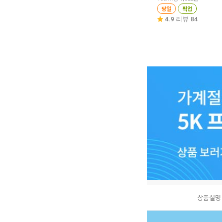
당일
픽업
4.9
리뷰 84
상품설명