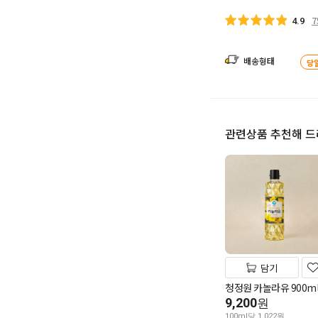
7
4.9
배송형태
당
관련상품 추천해 
담기
청정원 카놀라유 900m
9,200
원
100ml당 1,022원