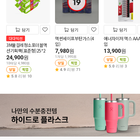
19
담기
담기
담기
맥썬세이프부탄가스(4
에너자이저 맥스 AAA
다다익선
입)
입
3M물걸레청소포더블액
션기획팩(표준형)25*2
7,980
13,900
원
원
24,900
원
1개당 1,995원
당일
픽업
당일
픽업
10매당 4,980원
5.0
리뷰 3
당일
픽업
4.9
리뷰 71
5.0
리뷰 10