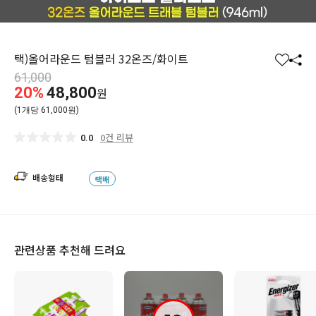
택)올어라운드 텀블러 32온즈/화이트
찜
공
61,000
하
유
20%
48,800
원
기
하
(1개당 61,000원)
기
0건 리뷰
0.0
배송형태
택배
관련상품 추천해 드려요