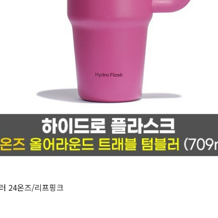
러 24온즈/리프핑크
원