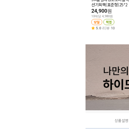
션기획팩(표준형)25*2
24,900
원
10매당 4,980원
당일
픽업
5.0
리뷰 10
상품설명