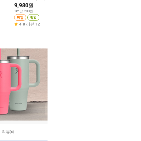
9,980
4,980
8,980
원
원
원
1m당 200원
1개당 4,980원
1매당 90원
당일
픽업
당일
픽업
당일
픽업
4.8
리뷰 12
4.2
리뷰 6
4.6
리뷰 8
리뷰
(0)