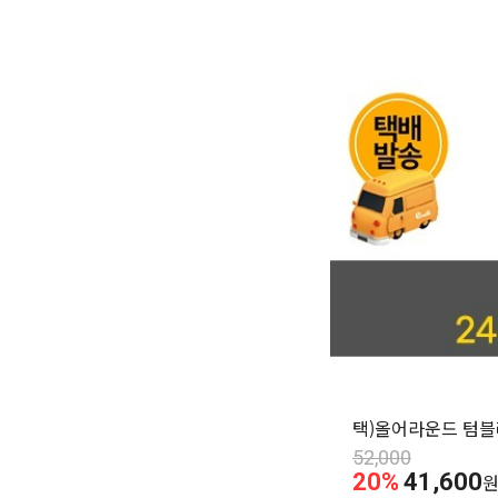
택)올어라운드 텀블
52,000
20%
41,600