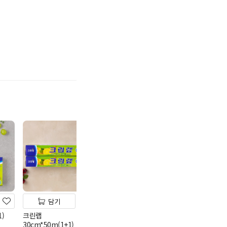
기
담기
담기
담기
)
크린랩
5K 프라이스 냄비 편수
명진 니트릴 다
30cm*50m(1+1)
16cm
중(100매)