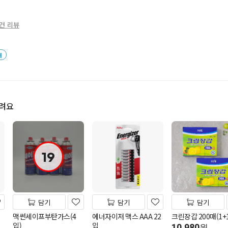
0건 리뷰
배
드려요
19
담기
담기
담기
맥썬세이프부탄가스(4
에너자이저 맥스 AAA 22
크린장갑 200매(1+1
입)
입
10,980
원