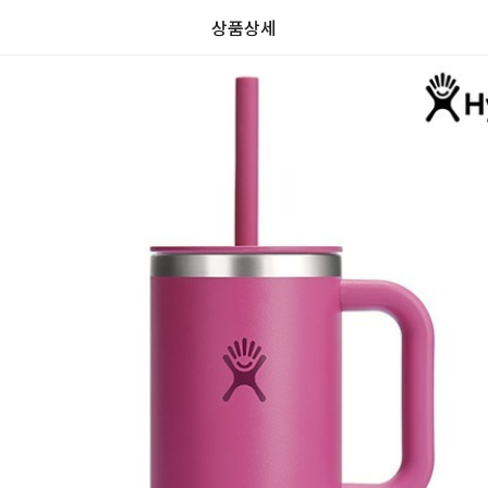
상품상세
리
가
가
할
별
할
0.0
뷰
인
5
인
0
격
격
전
개
전
가
만
가
격
점
격
중