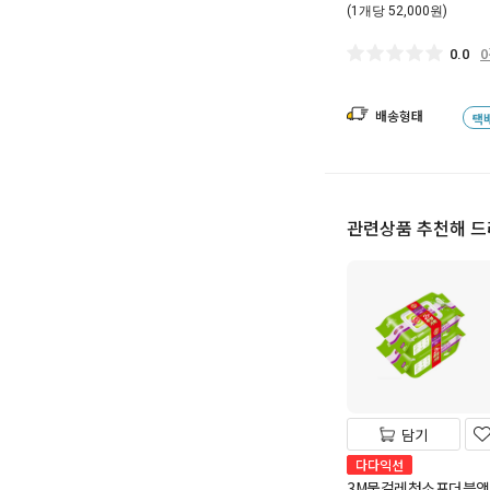
(1개당 52,000원)
0.0
배송형태
택
관련상품 추천해 
담기
다다익선
3M물걸레청소포더블액