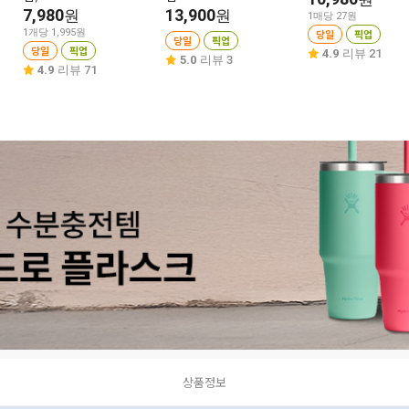
7,980
13,900
원
원
1매당 27원
1개당 1,995원
당일
픽업
당일
픽업
당일
픽업
4.9
리뷰 21
5.0
리뷰 3
4.9
리뷰 71
상품정보