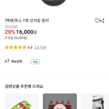
[택배]옥소 Y형 감자칼 필러
찜
공
20,000
하
유
20%
16,000
원
기
하
(1개당 20,000원)
기
1건 리뷰
5.0
배송형태
택배
관련상품 추천해 드려요