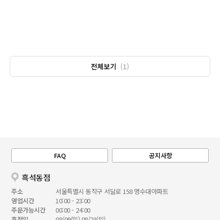
전체보기
(1)
FAQ
공지사항
흑석동점
주소
서울특별시 동작구 서달로 158 명수대아파트
영업시간
10:00 - 23:00
주문가능시간
00:00 - 24:00
휴점일
08/09(일),08/23(일)