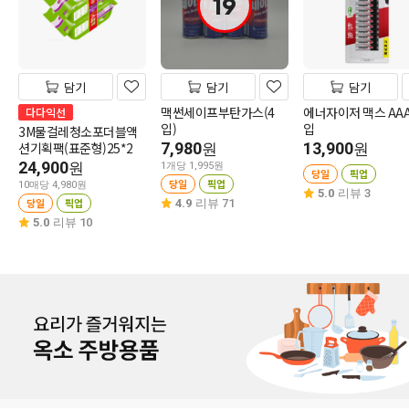
19
담기
담기
담기
맥썬세이프부탄가스(4
에너자이저 맥스 AAA
다다익선
입)
입
3M물걸레청소포더블액
션기획팩(표준형)25*2
7,980
13,900
원
원
24,900
원
1개당 1,995원
당일
픽업
당일
픽업
10매당 4,980원
5.0
리뷰 3
당일
픽업
4.9
리뷰 71
5.0
리뷰 10