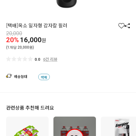
[택배]옥소 일자형 감자칼 필러
찜
공
20,000
하
유
20%
16,000
원
기
하
(1개당 20,000원)
기
0건 리뷰
0.0
배송형태
택배
관련상품 추천해 드려요