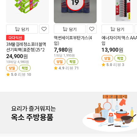
19
담기
담기
담기
맥썬세이프부탄가스(4
에너자이저 맥스 AAA
다다익선
입)
입
3M물걸레청소포더블액
션기획팩(표준형)25*2
7,980
13,900
원
원
24,900
원
1개당 1,995원
당일
픽업
당일
픽업
10매당 4,980원
5.0
리뷰 3
당일
픽업
4.9
리뷰 71
5.0
리뷰 10