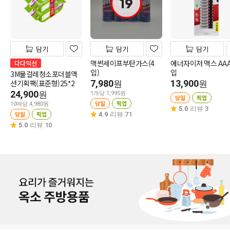
19
담기
담기
담기
맥썬세이프부탄가스(4
에너자이저 맥스 AAA
다다익선
입)
입
3M물걸레청소포더블액
션기획팩(표준형)25*2
7,980
13,900
원
원
24,900
원
1개당 1,995원
당일
픽업
당일
픽업
10매당 4,980원
5.0
리뷰 3
당일
픽업
4.9
리뷰 71
5.0
리뷰 10