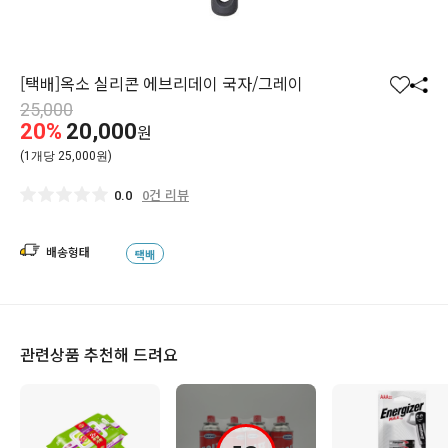
[택배]옥소 실리콘 에브리데이 국자/그레이
찜
공
25,000
하
유
20%
20,000
원
기
하
(1개당 25,000원)
기
0건 리뷰
0.0
배송형태
택배
관련상품 추천해 드려요