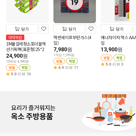
19
담기
담기
담기
맥썬세이프부탄가스(4
에너자이저 맥스 AAA
다다익선
입)
입
3M물걸레청소포더블액
션기획팩(표준형)25*2
7,980
13,900
원
원
24,900
원
1개당 1,995원
당일
픽업
당일
픽업
10매당 4,980원
5.0
리뷰 3
당일
픽업
4.9
리뷰 71
5.0
리뷰 10