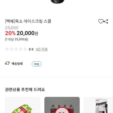
[택배]옥소 아이스크림 스쿱
찜
공
25,000
하
유
20%
20,000
원
기
하
(1개당 25,000원)
기
0건 리뷰
0.0
배송형태
택배
관련상품 추천해 드려요