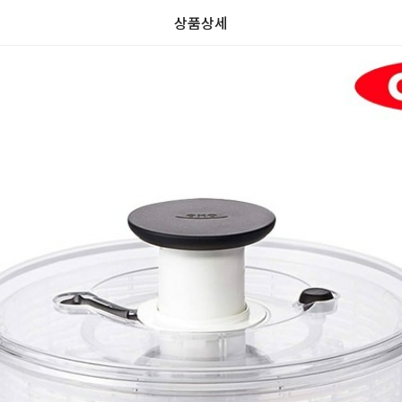
상품상세
리
가
가
할
0.0
뷰
할
별
인
0
인
5
격
격
전
전
개
가
가
만
격
격
점
중