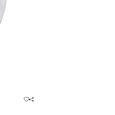
찜
공
하
유
기
하