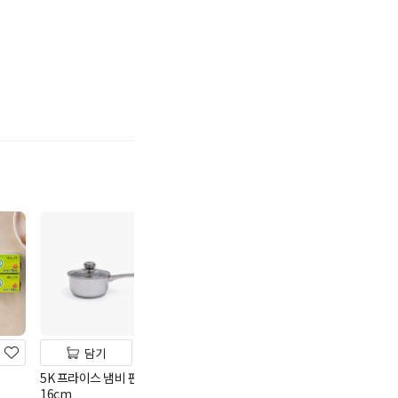
기
담기
담기
담기
5K 프라이스 냄비 편수
명진 니트릴 다용도장갑
크린랩15cm*3
16cm
중(100매)
3,980
원