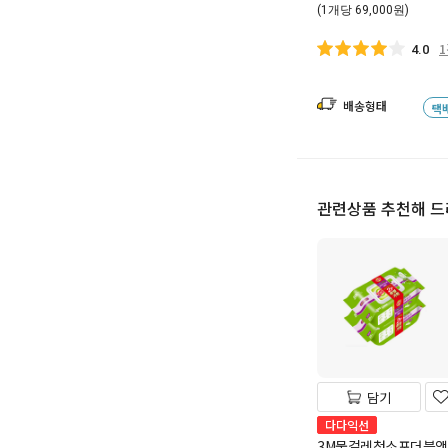
(1개당 69,000원)
4.0
배송형태
택
관련상품 추천해 
담기
다다익선
3M물걸레청소포더블액