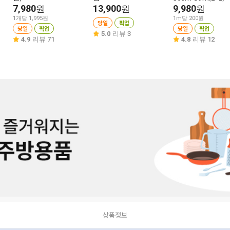
7,980
13,900
9,980
원
원
원
1개당 1,995원
1m당 200원
당일
픽업
당일
픽업
당일
픽업
5.0
리뷰 3
4.9
리뷰 71
4.8
리뷰 12
상품정보