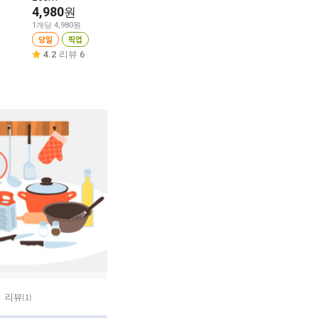
4,980
8,980
원
원
1m당 133원
1개당 4,980원
1매당 90원
당일
픽업
당일
픽업
당일
픽업
5.0
리뷰 4
4.2
리뷰 6
4.6
리뷰 8
리뷰
(1)