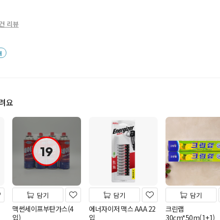
1건 리뷰
배
드려요
19
담기
담기
담기
맥썬세이프부탄가스(4
에너자이저 맥스 AAA 22
크린랩
입)
입
30cm*50m(1+1)