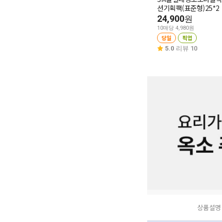
션기획팩(표준형)25*2
24,900
원
10매당 4,980원
당일
픽업
5.0
리뷰 10
상품설명