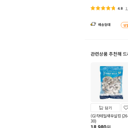
1
4.8
배송형태
당
관련상품 추천해 
담기
(G)칵테일새우살킹 (26
30)
18,980
원