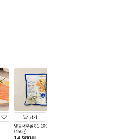
기
담기
담기
담기
냉동새우살 81-100
멤버스
멤버스
(450g)
가리비관자살 700g
주꾸미 볶음 (50
14,980
원
13,980
16,980