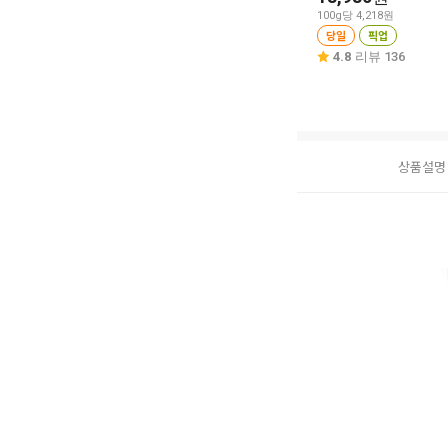
100g당 4,218원
당일
픽업
4.8
리뷰 136
상품설명