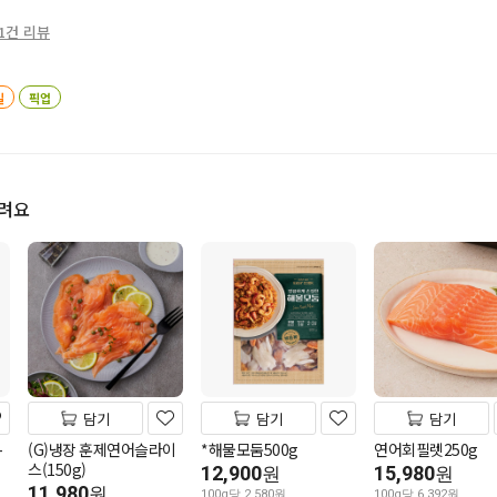
1건 리뷰
일
픽업
드려요
담기
담기
담기
-
(G)냉장 훈제연어슬라이
*해물모둠500g
연어회필렛250g
스(150g)
12,900
15,980
원
원
11,980
원
100g당 2,580원
100g당 6,392원