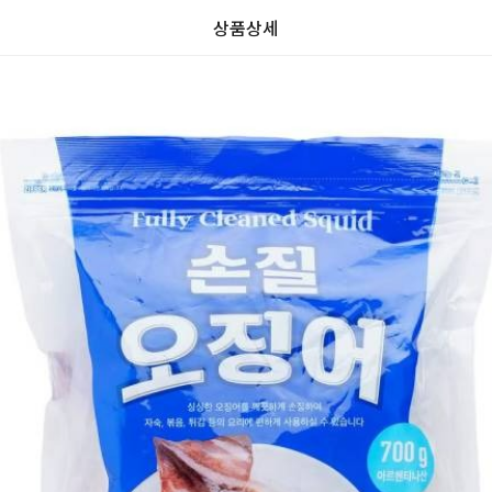
상품상세
가
가
할
별
할
별
인
5
인
5
격
격
전
개
전
개
가
만
가
만
격
점
격
점
중
중