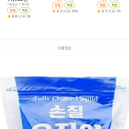
100g당 7,987원
당일
픽업
당일
픽업
당일
픽업
4.7
리뷰 294
4.7
리뷰 70
4.8
리뷰 26
상품정보