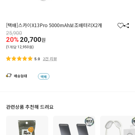
[택배]스카이X13Pro 5000mAh보조배터리X2개
찜
공
25,900
하
유
20%
20,700
원
기
하
(1개당 12,950원)
기
2건 리뷰
5.0
배송형태
택배
관련상품 추천해 드려요