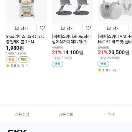
담기
담기
담기
5K프라이스 USB CtoC
[택배]스카이360도회전
[택배]스카이 ANC-H
충전케이블 1.5M
접이식거치대X2개(G)
N/C BT 헤드셋/실버
1,980
원
17,900
29,900
21%
14,100
21%
23,500
원
원
1개당 1,980원
1개당 7,050원
1개당 23,500원
당일
픽업
택배
택배
5.0
리뷰 1
1.0
리뷰 1
상품설명
상품정보
리뷰
(2)