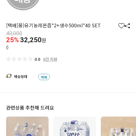
[택배]몽)유기농레몬즙*2+생수500ml*40 SET
찜
공
43,000
하
유
25%
32,250
원
기
하
()
기
0건 리뷰
0.0
배송형태
택배
관련상품 추천해 드려요