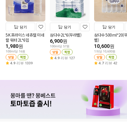
담기
담기
담기
5K 프라이스 네츄럴 미네
삼다수2L*6(무라벨)
삼다수 500ml*20(
랄 워터 2L*6입
벨)
6,900
원
1,980
10,600
원
원
100ml당 57원
100ml당 16원
당일
픽업
1개당 10,600원
당일
픽업
당일
픽업
4.9
리뷰 127
4.9
리뷰 1339
4.7
리뷰 42