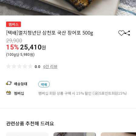
멤버스
[택배]멸치청년단 삼천포 국산 장어포 500g
찜
공
29,900
하
유
15%
25,410
원
기
하
(100g당 5,980원)
기
0건 리뷰
0.0
배송형태
택배
멤버십
멤버십 회원 상품 구매 시 15% 할인 ([온]S포인트회원15%)
관련상품 추천해 드려요