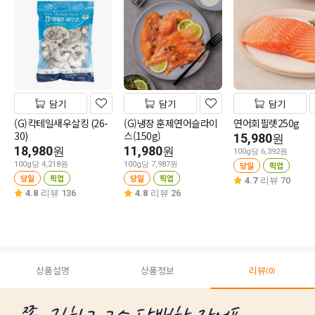
담기
담기
담기
(G)칵테일새우살킹 (26-
(G)냉장 훈제연어슬라이
연어회필렛250g
30)
스(150g)
15,980
원
18,980
11,980
원
원
100g당 6,392원
100g당 4,218원
100g당 7,987원
당일
픽업
당일
픽업
당일
픽업
4.7
리뷰 70
4.8
리뷰 136
4.8
리뷰 26
상품설명
상품정보
리뷰
(0)