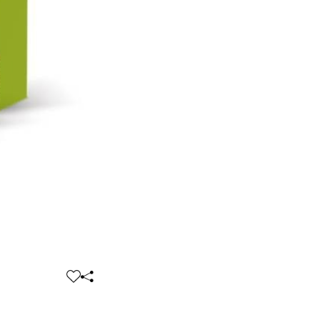
찜
공
하
유
기
하