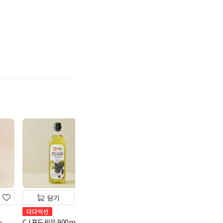
기
담기
담기
담기
청정원 프레시 마요네즈
다다익선
다다익선
500g
스
CJ 포도씨유 900ml
백설 프락토 올