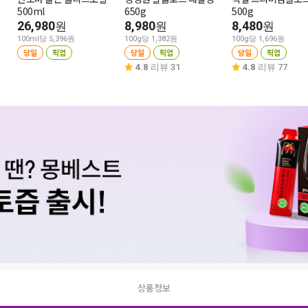
500ml
650g
500g
26,980
8,980
8,480
원
원
원
100ml당 5,396원
100g당 1,382원
100g당 1,696원
당일
픽업
당일
픽업
당일
픽업
4.8
리뷰 31
4.8
리뷰 77
상품정보