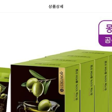
상품상세
가
가
할
별
할
별
인
5
인
5
격
격
전
개
전
개
가
만
가
만
격
점
격
점
중
중