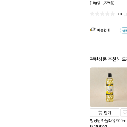
(10g당 1,229원)
0.0
배송형태
택
관련상품 추천해 
담기
청정원 카놀라유 900m
9,200
원