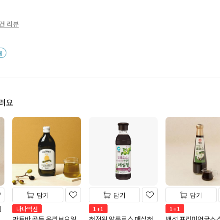
0건 리뷰
배
드려요
담기
담기
담기
l
다다익선
1+1
1+1
만토바 골든 올리브오일
청정원 알룰로스 매실청
백설 프리미엄굴소