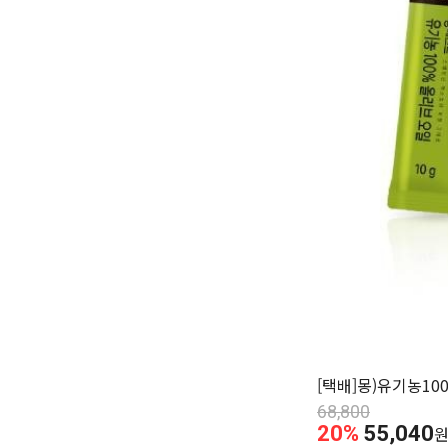
[택배]몽)유기농10
68,800
20%
55,040