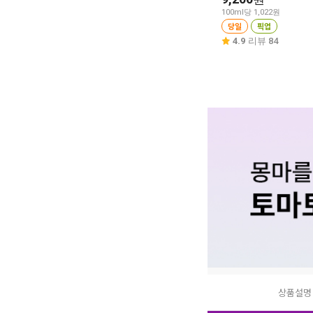
100ml당 1,022원
당일
픽업
4.9
리뷰 84
상품설명