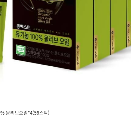
0% 올리브오일*4(56스틱)
원