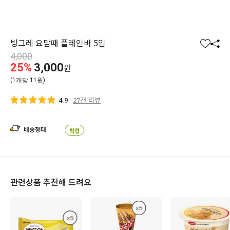
빙그레 요맘때 플레인바 5입
찜
공
4,000
하
유
25%
3,000
원
기
하
(1개당 11원)
기
27건 리뷰
4.9
배송형태
픽업
관련상품 추천해 드려요