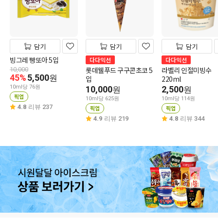
담기
담기
담기
빙그레 빵또아 5입
다다익선
다다익선
롯데웰푸드 구구콘초코 5
라벨리 인절미빙수
10,000
45%
5,500
원
입
220ml
10ml당 76원
10,000
2,500
원
원
픽업
10ml당 625원
10ml당 114원
4.8
리뷰 237
픽업
픽업
4.9
리뷰 219
4.8
리뷰 344