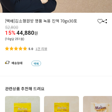
[택배]김소형원방 명품 녹용 진액 70gx30포
찜
공
52,800
하
유
15%
44,880
원
기
하
(10g당 251원)
기
1건 리뷰
5.0
배송형태
택배
관련상품 추천해 드려요