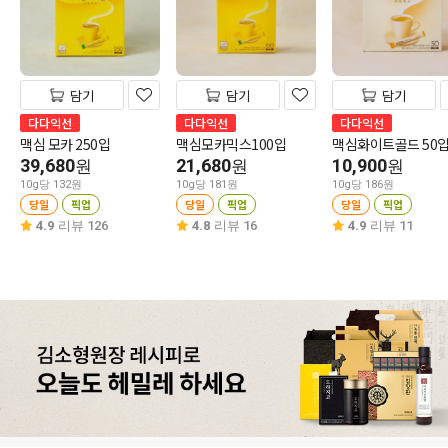
담기
담기
담기
다다익선
다다익선
다다익선
맥심 모카 250입
맥심모카믹스100입
맥심화이트골드 50
39,680
21,680
10,900
원
원
원
10g당 132원
10g당 181원
10g당 186원
당일
픽업
당일
픽업
당일
픽업
4.9
리뷰 126
4.8
리뷰 16
4.9
리뷰 11