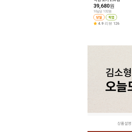
39,680
원
10g당 132원
당일
픽업
4.9
리뷰 126
상품설명