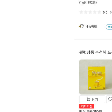
(1g당 382원)
0.0
배송형태
택
관련상품 추천해 
담기
다다익선
맥심 모카 250입