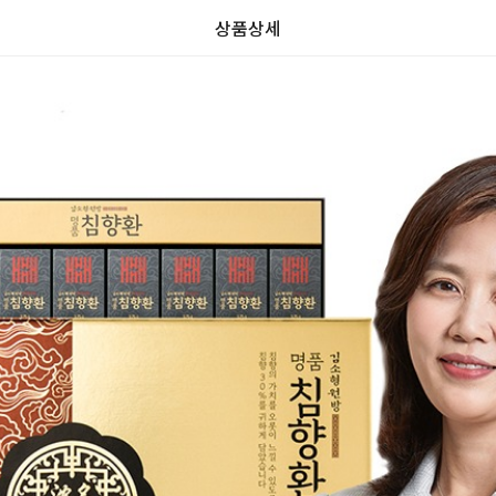
상품상세
가
가
할
별
할
별
인
5
인
5
격
격
전
개
전
개
가
만
가
만
격
점
격
점
중
중