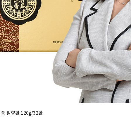
품 침향환 120g/32환
원