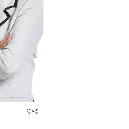
찜
공
하
유
기
하