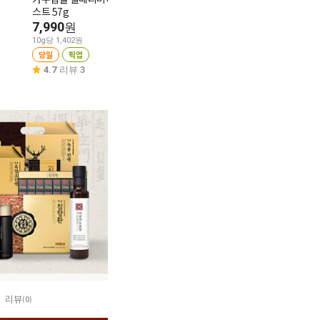
스트 57g
6,980
스 20입
원
7,990
5,980
원
원
10g당 175원
당일
픽업
10g당 1,402원
10g당 221원
당일
픽업
당일
픽업
4.7
리뷰 13
4.7
리뷰 3
4.9
리뷰 30
리뷰
(0)