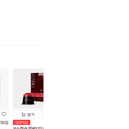
기
담기
담기
담기
50입
녹차원 구수한 보리차
다다익선
다다익선
400g
카누캡슐 벨베티미디엄로
맥심 슈프림골드