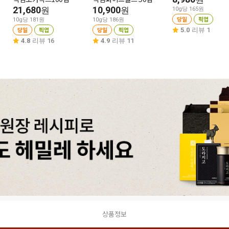
21,680
10,900
원
원
10g당 165원
당일
픽업
10g당 181원
10g당 186원
당일
픽업
당일
픽업
5.0
리뷰 1
4.8
리뷰 16
4.9
리뷰 11
상품정보