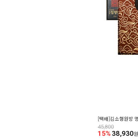
[택배]김소형원방 명
45,800
15%
38,930