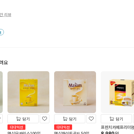
0건 리뷰
배
드려요
담기
담기
담기
프렌치카페프리미엄
다다익선
다다익선
맥심모카믹스100입
맥심화이트골드 50입
8,980
원