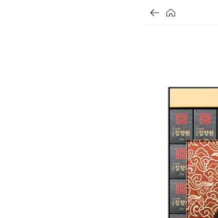
가
가
가
할
별
할
별
할
별
인
5
인
5
인
5
격
격
격
전
개
전
개
전
개
가
만
가
만
가
만
격
점
격
점
격
점
중
중
중