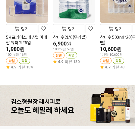
담기
담기
담기
5K 프라이스 네츄럴 미네
삼다수2L*6(무라벨)
삼다수 500ml*20(
랄 워터 2L*6입
벨)
6,900
원
1,980
10,600
원
원
100ml당 57원
100ml당 16원
당일
픽업
1개당 10,600원
당일
픽업
당일
픽업
4.9
리뷰 130
4.9
리뷰 1341
4.7
리뷰 43