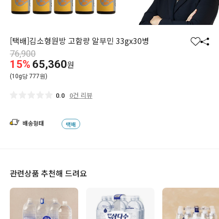
[택배]김소형원방 고함량 알부민 33gx30병
찜
공
76,900
하
유
15%
65,360
원
기
하
(10g당 777원)
기
0건 리뷰
0.0
배송형태
택배
관련상품 추천해 드려요