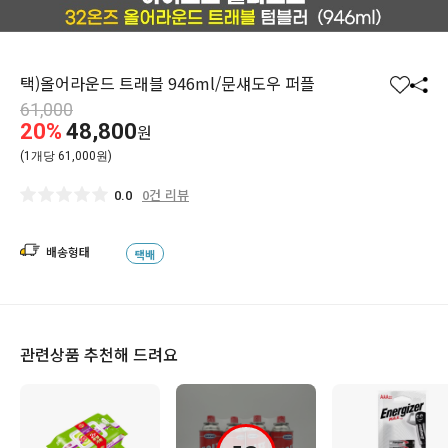
택)올어라운드 트래블 946ml/문섀도우 퍼플
찜
공
61,000
하
유
20%
48,800
원
기
하
(1개당 61,000원)
기
0건 리뷰
0.0
배송형태
택배
관련상품 추천해 드려요