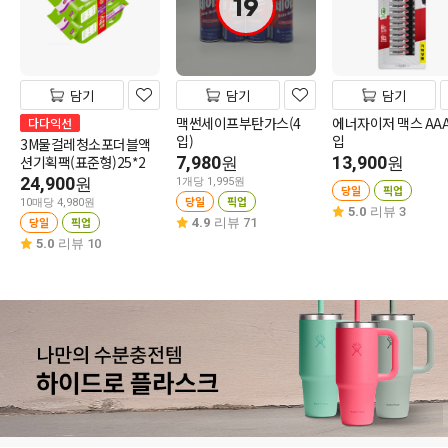
19
담기
담기
담기
맥썬세이프부탄가스(4
에너자이저 맥스 AAA
다다익선
입)
입
3M물걸레청소포더블액
션기획팩(표준형)25*2
7,980
13,900
원
원
24,900
원
1개당 1,995원
당일
픽업
당일
픽업
10매당 4,980원
5.0
리뷰 3
당일
픽업
4.9
리뷰 71
5.0
리뷰 10