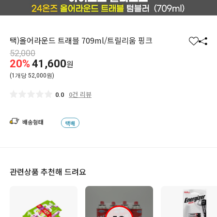
택)올어라운드 트래블 709ml/트릴리움 핑크
찜
공
52,000
하
유
20%
41,600
원
기
하
(1개당 52,000원)
기
0건 리뷰
0.0
배송형태
택배
관련상품 추천해 드려요