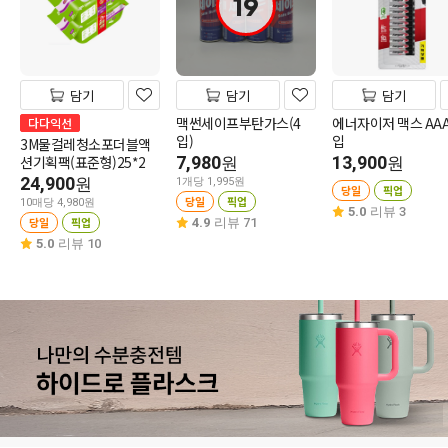
19
담기
담기
담기
맥썬세이프부탄가스(4
에너자이저 맥스 AAA
다다익선
입)
입
3M물걸레청소포더블액
션기획팩(표준형)25*2
7,980
13,900
원
원
24,900
원
1개당 1,995원
당일
픽업
당일
픽업
10매당 4,980원
5.0
리뷰 3
당일
픽업
4.9
리뷰 71
5.0
리뷰 10