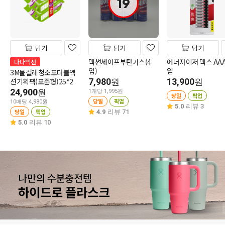
19
담기
담기
담기
맥썬세이프부탄가스(4
에너자이저 맥스 AAA
다다익선
입)
입
3M물걸레청소포더블액
션기획팩(표준형)25*2
7,980
13,900
원
원
24,900
원
1개당 1,995원
당일
픽업
당일
픽업
10매당 4,980원
5.0
리뷰 3
당일
픽업
4.9
리뷰 71
5.0
리뷰 10