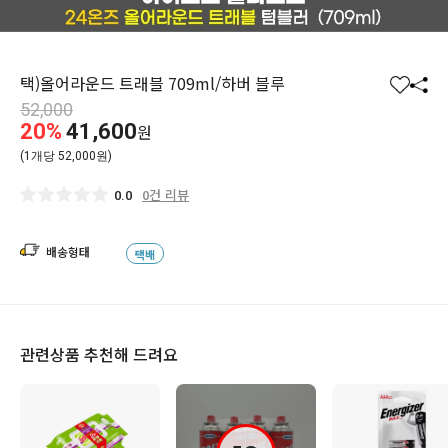
택)올어라운드 트래블 709ml/하버 블루
찜
공
52,000
하
유
20%
41,600
원
기
하
(1개당 52,000원)
기
0건 리뷰
0.0
배송형태
택배
관련상품 추천해 드려요